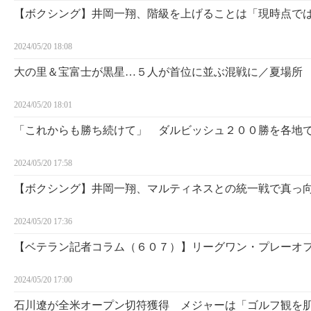
【ボクシング】井岡一翔、階級を上げることは「現時点で
2024/05/20 18:08
大の里＆宝富士が黒星…５人が首位に並ぶ混戦に／夏場所
2024/05/20 18:01
「これからも勝ち続けて」 ダルビッシュ２００勝を各地
2024/05/20 17:58
【ボクシング】井岡一翔、マルティネスとの統一戦で真っ
2024/05/20 17:36
【ベテラン記者コラム（６０７）】リーグワン・プレーオ
2024/05/20 17:00
石川遼が全米オープン切符獲得 メジャーは「ゴルフ観を