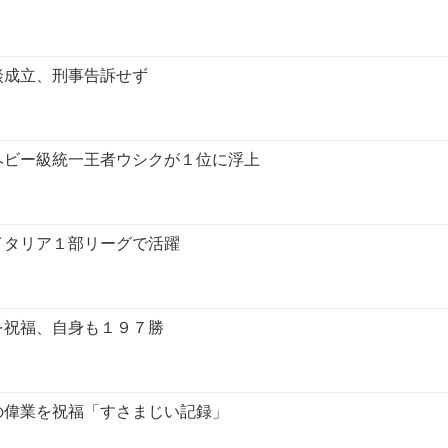
談成立、刑事告訴せず
ヘビー級統一王者ウシクが１位に浮上
イタリア１部リーグで活躍
を祝福、自身も１９７勝
の偉業を祝福「すさまじい記録」