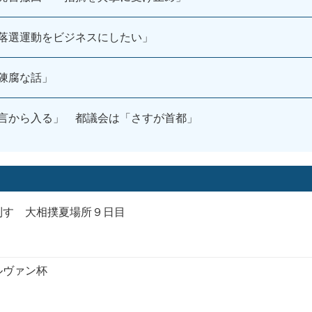
落選運動をビジネスにしたい」
陳腐な話」
言から入る」 都議会は「さすが首都」
制す 大相撲夏場所９日目
ルヴァン杯