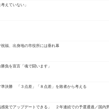
は考えていない」
で祝福、出身地の市役所には垂れ幕
向勝負を宣言「魂で闘います」
フ準決勝 「３点差」「８点差」を敗者から考える
肌感覚でアップデートできる」 ２年連続での予選通過／国内