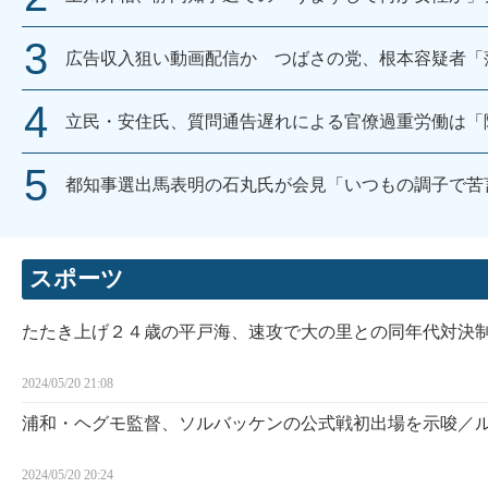
広告収入狙い動画配信か つばさの党、根本容疑者「
立民・安住氏、質問通告遅れによる官僚過重労働は「
都知事選出馬表明の石丸氏が会見「いつもの調子で苦
スポーツ
たたき上げ２４歳の平戸海、速攻で大の里との同年代対決
2024/05/20 21:08
浦和・ヘグモ監督、ソルバッケンの公式戦初出場を示唆／
2024/05/20 20:24