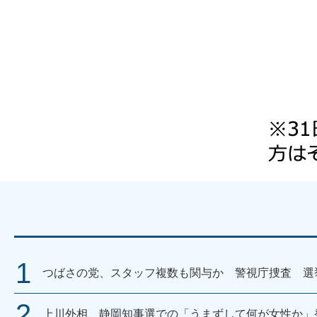
つばさの党、スタッフ複数も関与か 警視庁捜査 選
上川外相、静岡知事選での「うまずして何が女性か」