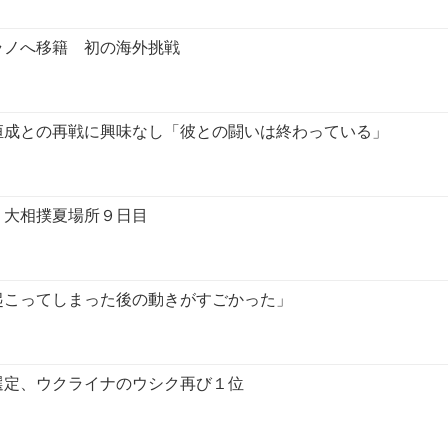
ラノへ移籍 初の海外挑戦
恒成との再戦に興味なし「彼との闘いは終わっている」
 大相撲夏場所９日目
起こってしまった後の動きがすごかった」
選定、ウクライナのウシク再び１位