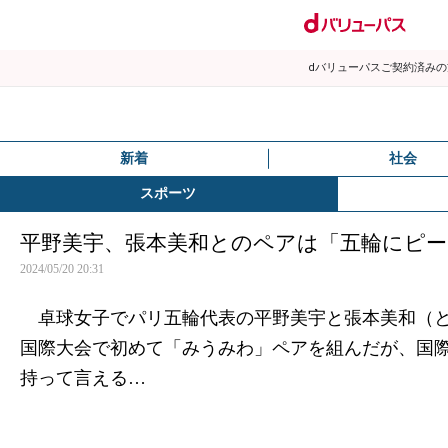
dバリューパスご契約済み
新着
社会
スポーツ
平野美宇、張本美和とのペアは「五輪にピ
2024/05/20 20:31
卓球女子でパリ五輪代表の平野美宇と張本美和（と
国際大会で初めて「みうみわ」ペアを組んだが、国
持って言える…