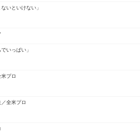
まないといけない」
フ
ちでいっぱい」
全米プロ
走／全米プロ
ロ