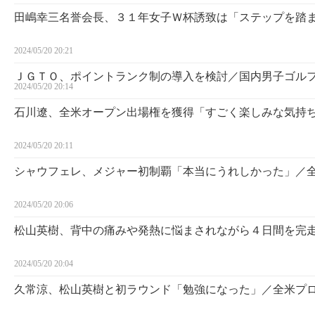
田嶋幸三名誉会長、３１年女子Ｗ杯誘致は「ステップを踏
2024/05/20 20:21
ＪＧＴＯ、ポイントランク制の導入を検討／国内男子ゴル
2024/05/20 20:14
石川遼、全米オープン出場権を獲得「すごく楽しみな気持
2024/05/20 20:11
シャウフェレ、メジャー初制覇「本当にうれしかった」／
2024/05/20 20:06
松山英樹、背中の痛みや発熱に悩まされながら４日間を完
2024/05/20 20:04
久常涼、松山英樹と初ラウンド「勉強になった」／全米プ