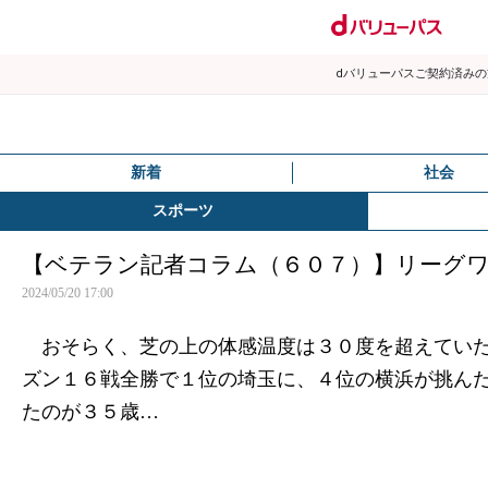
dバリューパスご契約済み
新着
社会
スポーツ
【ベテラン記者コラム（６０７）】リーグ
2024/05/20 17:00
おそらく、芝の上の体感温度は３０度を超えていた
ズン１６戦全勝で１位の埼玉に、４位の横浜が挑ん
たのが３５歳…