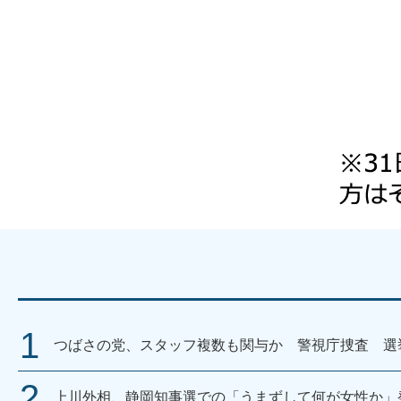
つばさの党、スタッフ複数も関与か 警視庁捜査 選
上川外相、静岡知事選での「うまずして何が女性か」