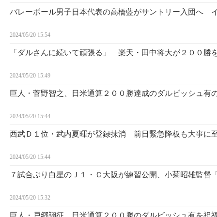
バレーボール男子日本代表の高橋藍がサントリー入団へ 
2024/05/20 15:54
「ダルさんに続いて頑張る」 楽天・田中将大が２００勝
2024/05/20 15:49
巨人・菅野智之、日米通算２００勝達成のダルビッシュ有
2024/05/20 15:44
西武Ｄ１位・武内夏暉が登録抹消 前日緊急降板も大事に
2024/05/20 15:44
７試合ぶり白星のＪ１・Ｃ大阪が練習公開、小菊昭雄監督
2024/05/20 15:32
巨人・戸郷翔征、日米通算２００勝のダルビッシュ有を祝