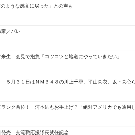
前のような感覚に戻った」との声も
強豪／バレー
村来生、会見で抱負「コツコツと地道にやっていきたい」
！ ５月３１日はＮＭＢ４８の川上千尋、平山真衣、坂下真心
王ランク首位！ 河本結もお手上げ？「絶対アメリカでも通用
日発売 交流戦応援隊長就任記念