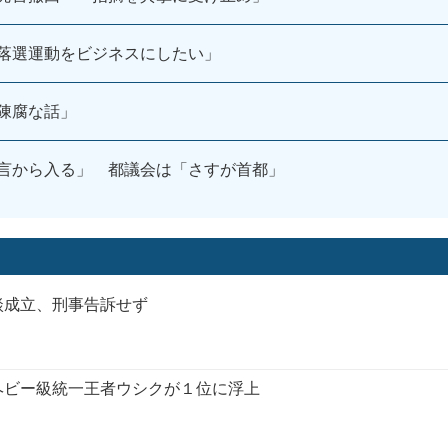
落選運動をビジネスにしたい」
陳腐な話」
言から入る」 都議会は「さすが首都」
談成立、刑事告訴せず
ヘビー級統一王者ウシクが１位に浮上