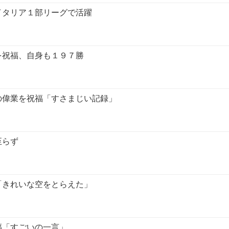
イタリア１部リーグで活躍
を祝福、自身も１９７勝
の偉業を祝福「すさまじい記録」
至らず
「きれいな空をとらえた」
福「すごいの一言」