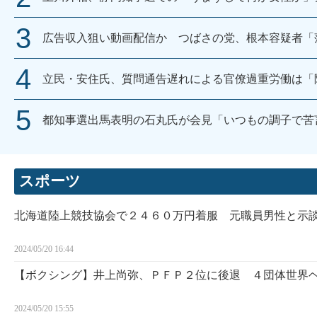
広告収入狙い動画配信か つばさの党、根本容疑者「
立民・安住氏、質問通告遅れによる官僚過重労働は「
都知事選出馬表明の石丸氏が会見「いつもの調子で苦
スポーツ
北海道陸上競技協会で２４６０万円着服 元職員男性と示
2024/05/20 16:44
【ボクシング】井上尚弥、ＰＦＰ２位に後退 ４団体世界
2024/05/20 15:55