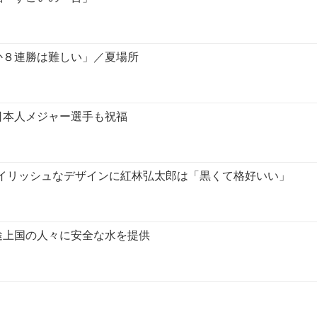
か８連勝は難しい」／夏場所
日本人メジャー選手も祝福
イリッシュなデザインに紅林弘太郎は「黒くて格好いい」
途上国の人々に安全な水を提供