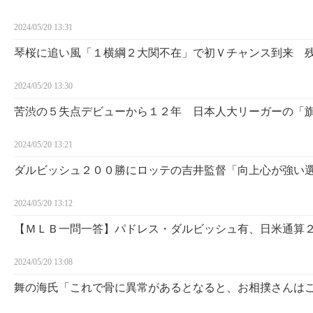
2024/05/20 13:31
琴桜に追い風「１横綱２大関不在」で初Ｖチャンス到来 
2024/05/20 13:30
苦渋の５失点デビューから１２年 日本人大リーガーの「
2024/05/20 13:21
ダルビッシュ２００勝にロッテの吉井監督「向上心が強い
2024/05/20 13:12
【ＭＬＢ一問一答】パドレス・ダルビッシュ有、日米通算
2024/05/20 13:08
舞の海氏「これで骨に異常があるとなると、お相撲さんは