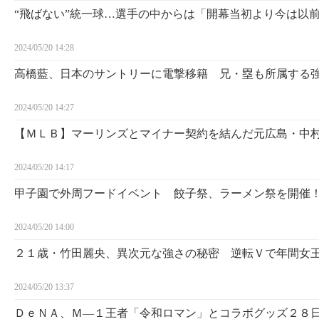
“飛ばない”統一球…選手の中からは「開幕当初より今は以
2024/05/20 14:28
高橋藍、日本のサントリーに電撃移籍 兄・塁も所属する
2024/05/20 14:27
【ＭＬＢ】マーリンズとマイナー契約を結んだ元広島・中
2024/05/20 14:17
甲子園で外周フードイベント 餃子祭、ラーメン祭を開催
2024/05/20 14:00
２１歳・竹田麗央、異次元な強さの秘密 逆転Ｖで年間女
2024/05/20 13:37
ＤｅＮＡ、Ｍ―１王者「令和ロマン」とコラボグッズ２８