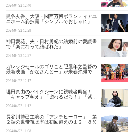
りの実戦復帰
2024/04/22 12:40
黒谷友香、大阪・関西万博ボランティアユ
ニホーム姿披露「シンプルでおしゃれ」
2024/04/22 12:29
神田愛花、夫・日村勇紀の結婚前の愛読書
で「楽になって結ばれた」
2024/04/22 12:27
ガレッジセールのゴリこと照屋年之監督の
最新映画「かなさんどー」が来春沖縄で先
行公開
2024/04/22 12:17
堀田真由のバイクシーンに視聴者興奮！
「ギャップ萌え」「惚れるだろ！」「紫ノ
宮さん格好良すぎ」 ドラマ関係者もXで
2024/04/22 11:12
裏話語る TBS「アンチヒーロー」
長谷川博己主演の「アンチヒーロー」 第
２話の世帯視聴率は初回超えの１２・８％
2024/04/22 11:08