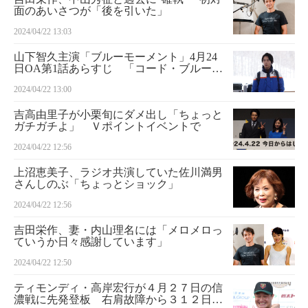
面のあいさつが「後を引いた」
2024/04/22 13:03
山下智久主演「ブルーモーメント」4月24
日OA第1話あらすじ 「コード・ブルー」
以来のフジドラマ出演 気象学の天才が自
2024/04/22 13:00
然災害に立ち向かう
吉高由里子が小栗旬にダメ出し「ちょっと
ガチガチよ」 Ｖポイントイベントで
2024/04/22 12:56
上沼恵美子、ラジオ共演していた佐川満男
さんしのぶ「ちょっとショック」
2024/04/22 12:56
吉田栄作、妻・内山理名には「メロメロっ
ていうか日々感謝しています」
2024/04/22 12:50
ティモンディ・高岸宏行が４月２７日の信
濃戦に先発登板 右肩故障から３１２日ぶ