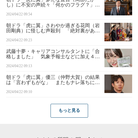
し）に不安の声続々「何かのフラグ？」
「伏線か？」
2024/04/22 09:54
朝ドラ「虎に翼」さわやか過ぎる花岡（岩
田剛典）に怪しむ声殺到 「絶対裏があ
る」「平和すぎて逆に怖い」
2024/04/22 09:23
武藤十夢・キャリアコンサルタントに「合
格しました」 気象予報士などに加え４つ
目の資格取得
2024/04/22 09:13
朝ドラ「虎に翼」優三（仲野大賀）の結果
は「言わずもがな」 またもナレ落ちに
「もはやイジリ」「寅子の方が先に…」と
2024/04/22 09:10
失笑の声
もっと見る