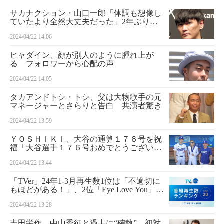
サカナクション・山口一郎「体調も想像し
ていたより全然大丈夫だった」2年ぶりラ
イブ終え復活宣言
2024/04/22 14:06
ヒャダイン、顔が別人のように腫れ上が
る フォロワーから心配の声
2024/04/22 14:05
タカアンドトシ・トシ、父は大物歌手の元
マネージャーとさらりと告白 共演者驚き
2024/04/22 13:59
ＹＯＳＨＩＫＩ、大谷の通算１７６号を祝
福「大谷選手１７６号おめでとうございま
す！」
2024/04/22 13:44
「TVer」24年1-3月再生数1位は「不適切に
もほどがある！」、2位「Eye Love You」…
バラエティー3番組がトップ20入り
2024/04/22 13:28
吉田栄作、中山秀征と過去に“確執” 初対