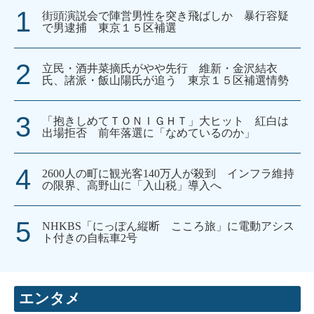
街頭演説会で陣営男性を突き飛ばしか 暴行容疑
で男逮捕 東京１５区補選
立民・酒井菜摘氏がやや先行 維新・金沢結衣
氏、諸派・飯山陽氏が追う 東京１５区補選情勢
「抱きしめてＴＯＮＩＧＨＴ」大ヒット 紅白は
出場拒否 前年落選に「なめているのか」
2600人の町に観光客140万人が殺到 インフラ維持
の限界、高野山に「入山税」導入へ
NHKBS「にっぽん縦断 こころ旅」に電動アシス
ト付きの自転車2号
エンタメ