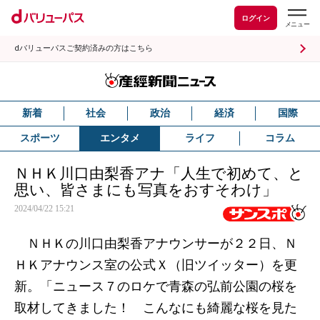
ログイン
dバリューパスご契約済みの方はこちら
新着
社会
政治
経済
国際
スポーツ
エンタメ
ライフ
コラム
ＮＨＫ川口由梨香アナ「人生で初めて、と
思い、皆さまにも写真をおすそわけ」
2024/04/22 15:21
ＮＨＫの川口由梨香アナウンサーが２２日、Ｎ
ＨＫアナウンス室の公式Ｘ（旧ツイッター）を更
新。「ニュース７のロケで青森の弘前公園の桜を
取材してきました！ こんなにも綺麗な桜を見た