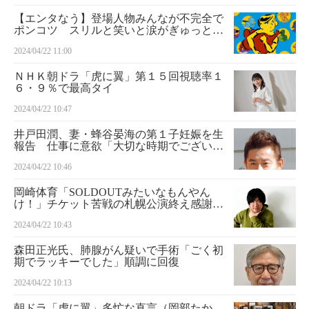
【エンタなう】登場人物みんなが不完全で
ポンコツ スリルと笑いと涙がぎゅっと詰
まったコメディー映画「リンダはチキンが
2024/04/22 11:00
たべたい！」
ＮＨＫ朝ドラ「虎に翼」第１５回視聴率１
６・９％で最高タイ
2024/04/22 10:47
井戸田潤、妻・蜂谷晏海の第１子妊娠を生
報告 仕事に意欲「大切な時期でございま
す」
2024/04/22 10:46
岡崎体育「SOLDOUTみたいなもんやん
け！」チケット苦戦の札幌公演終え感謝
ネット「よくぞここまで」「努力の結果」
2024/04/22 10:43
森田正光氏、肺腺がん疑いで手術「ごく初
期でラッキーでした」順調に回復
2024/04/22 10:13
朝ドラ「虎に翼」多忙な直言（岡部たか