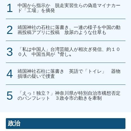
中国から指示か 脱走実習生らの偽造マイナカー
ド「工場」を摘発
靖国神社の石柱に落書き、一連の様子を中国の動
画投稿アプリに投稿 放尿のような仕草も
「私は中国人」台湾芸能人が相次ぎ発信、約１０
０人 中国当局が〝脅し〟
靖国神社石柱に落書き 英語で「トイレ」 器物
損壊の疑いで捜査
「えっ！独立？」神奈川県が特別自治市構想否定
のパンフレット ３政令市の動きを牽制
政治