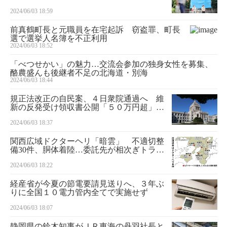
いたい」
2024/06/03 18:59
前真鶴町長と元職員を在宅起訴 窃盗罪、町長
選で選挙人名簿を不正利用
2024/06/03 18:52
「べつせかい」の魅力…交流会参加の独身女性を募集、
酪農盛んも後継者不足の北海道・別海
2024/06/03 18:44
規正法改正の自民案、４日衆院通過へ 維
新の反発受け領収書公開「５０万円超」削
除
2024/06/03 18:37
関西広域ドクターヘリ「暗雲」 不適切整
備30件、胴体着陸…委託先が相次ぎトラブ
ル
2024/06/03 18:22
経産省が今夏の節電要請見送りへ、３年ぶ
りに全国１０電力管内全てで実施せず
2024/06/03 18:07
静岡県の鈴木知事がＪＲ東海の丹羽社長と