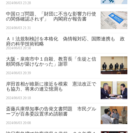
2024/06/03 23:28
中国ロゴ問題、「財団に不当な影響力行使
の関係確認されず」 内閣府が報告書
2024/06/03 21:31
ＡＩ法規制検討を本格化 偽情報対応、国際連携も 政
府の科学技術戦略
2024/06/03 20:58
大阪・泉南市中１自殺、教育長「生徒と信
頼関係が築けなかった」謝罪
2024/06/03 20:39
岸田首相が維新に接近を模索 憲法改正で
も協力、将来の連立憶測も
2024/06/03 20:18
斎藤兵庫県知事の告発文書問題 市民グル
ープが百条委設置求め請願書
2024/06/03 20:08