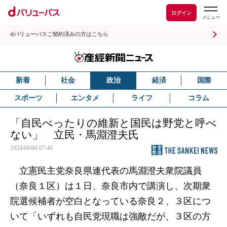
ログイン
dバリューパスご契約済みの方はこちら
新着
社会
政治
経済
国際
スポーツ
エンタメ
ライフ
コラム
「自民べったりの維新と国民は野党と呼べ
ない」 立民・馬淵澄夫氏
2024/06/04 07:40
立憲民主党奈良県連代表の馬淵澄夫衆院議員
（奈良１区）は１日、奈良市内で講演し、次期衆
院選候補者が空白となっている奈良２、３区につ
いて「いずれも自民党現職は強敵だが、３区の方