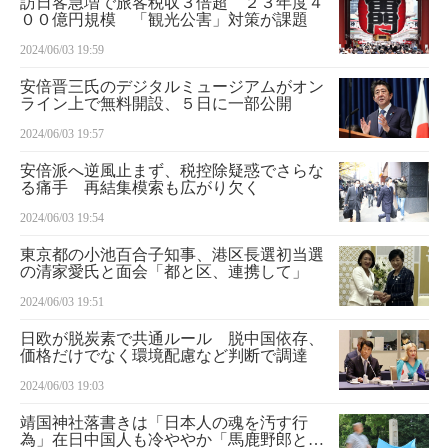
訪日客急増で旅客税収３倍超 ２３年度４
００億円規模 「観光公害」対策が課題
2024/06/03 19:59
安倍晋三氏のデジタルミュージアムがオン
ライン上で無料開設、５日に一部公開
2024/06/03 19:57
安倍派へ逆風止まず、税控除疑惑でさらな
る痛手 再結集模索も広がり欠く
2024/06/03 19:54
東京都の小池百合子知事、港区長選初当選
の清家愛氏と面会「都と区、連携して」
2024/06/03 19:51
日欧が脱炭素で共通ルール 脱中国依存、
価格だけでなく環境配慮など判断で調達
2024/06/03 19:03
靖国神社落書きは「日本人の魂を汚す行
為」在日中国人も冷ややか「馬鹿野郎とい