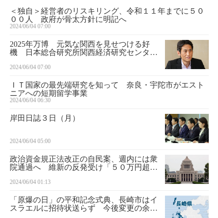
＜独自＞経営者のリスキリング、令和１１年までに５０
００人 政府が骨太方針に明記へ
2024/06/04 07:00
2025年万博 元気な関西を見せつける好
機 日本総合研究所関西経済研究センタ
ー・藤山光雄所長 万博未来考 第２部 番
2024/06/04 07:00
外編
ＩＴ国家の最先端研究を知って 奈良・宇陀市がエスト
ニアへの短期留学事業
2024/06/04 06:30
岸田日誌３日（月）
2024/06/04 05:00
政治資金規正法改正の自民案、週内には衆
院通過へ 維新の反発受け「５０万円超」
削除
2024/06/04 01:13
「原爆の日」の平和記念式典、長崎市はイ
スラエルに招待状送らず 今後変更の余地
も