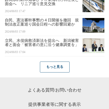
面会へ リニア巡り意見交換
2024/06/03 17:47
自民、憲法審幹事懇の４日開催を撤回 規
制法改正案巡り国会日程への影響回避か
2024/06/03 17:09
立民、水俣病救済新法を提出へ 新潟被害
者と面会「被害者の意に沿う健康調査を」
2024/06/03 17:04
もっと見る
よくある質問/お問い合わせ
提供事業者等に関する表示