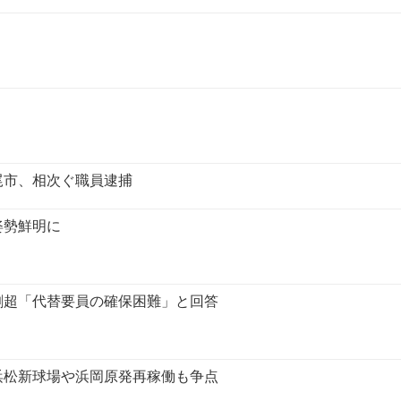
尾市、相次ぐ職員逮捕
姿勢鮮明に
割超「代替要員の確保困難」と回答
浜松新球場や浜岡原発再稼働も争点