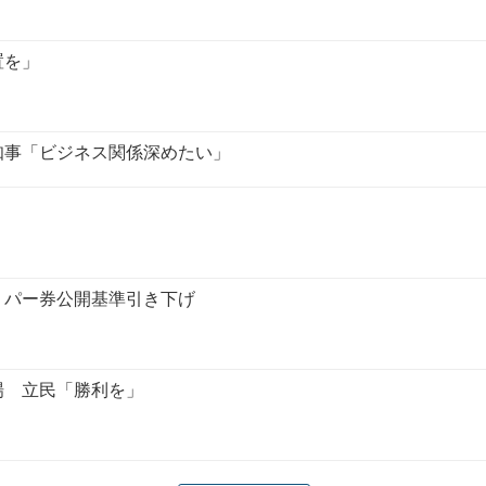
置を」
知事「ビジネス関係深めたい」
、パー券公開基準引き下げ
場 立民「勝利を」