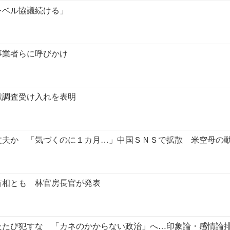
レベル協議続ける」
事業者らに呼びかけ
献調査受け入れを表明
丈夫か 「気づくのに１カ月…」中国ＳＮＳで拡散 米空母の
首相とも 林官房長官が発表
たたび犯すな 「カネのかからない政治」へ…印象論・感情論