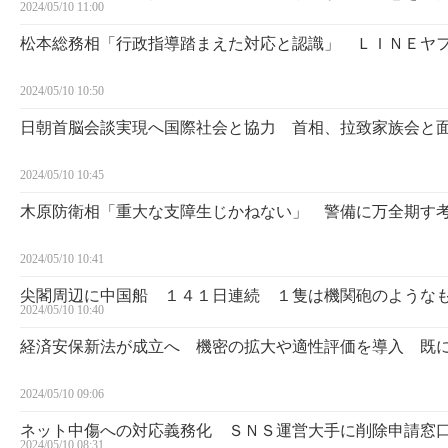
2024/05/10 11:00
松本総務相「行政指導踏まえた対応と認識」 ＬＩＮＥヤ
2024/05/10 10:50
日朝首脳会談実現へ国際社会と協力 首相、拉致家族会と
2024/05/10 10:45
木原防衛相「重大な支障生じかねない」 警備に万全期す
2024/05/10 10:41
尖閣周辺に中国船 １４１日連続 １隻は機関砲のような
2024/05/10 10:40
経済安保新法が成立へ 機密の拡大や適性評価を導入 既
2024/05/10 09:06
ネット中傷への対応義務化 ＳＮＳ運営大手に削除申請窓
2024/05/10 08:31