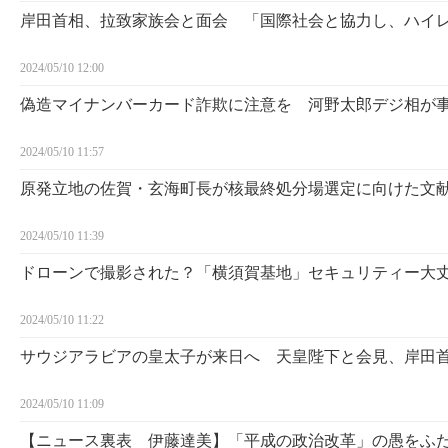
岸田首相、拉致家族会と面会 「国際社会と協力し、ハイ
2024/05/10 12:00
偽造マイナンバーカード詐欺に注意を 河野太郎デジ相が
2024/05/10 11:57
原発立地の佐賀・玄海町長が核最終処分場選定に向けた文
2024/05/10 11:39
ドローンで撮影された？「横須賀基地」セキュリティー大
2024/05/10 11:22
サウジアラビアの皇太子が来日へ 天皇陛下と会見、岸田
2024/05/10 11:09
【ニュース裏表 伊藤達美】「平成の政治改革」の愚をふ