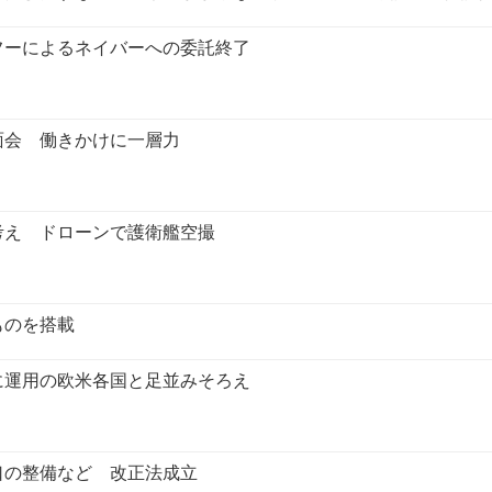
フーによるネイバーへの委託終了
面会 働きかけに一層力
考え ドローンで護衛艦空撮
ものを搭載
に運用の欧米各国と足並みそろえ
口の整備など 改正法成立