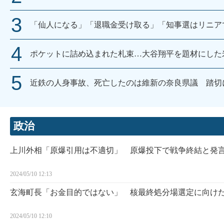
「仙人になる」「退職金受け取る」「知事選はリニア
ポケットに詰め込まれた札束…大谷翔平を題材にした
近鉄の人身事故、死亡したのは維新の奈良県議 踏切
政治
上川外相「原爆引用は不適切」 原爆投下で戦争終結と発
2024/05/10 12:13
玄海町長「お金目的ではない」 核最終処分場選定に向け
2024/05/10 12:10