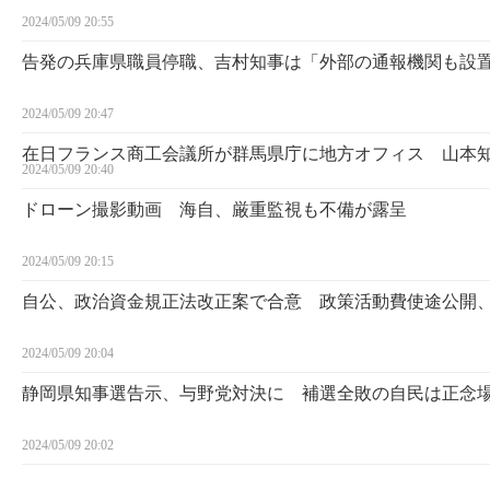
2024/05/09 20:55
告発の兵庫県職員停職、吉村知事は「外部の通報機関も設
2024/05/09 20:47
在日フランス商工会議所が群馬県庁に地方オフィス 山本
2024/05/09 20:40
ドローン撮影動画 海自、厳重監視も不備が露呈
2024/05/09 20:15
自公、政治資金規正法改正案で合意 政策活動費使途公開
2024/05/09 20:04
静岡県知事選告示、与野党対決に 補選全敗の自民は正念
2024/05/09 20:02