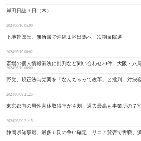
岸田日誌９日（木）
2024/05/10 05:00
下地幹郎氏、無所属で沖縄１区出馬へ 次期衆院選
2024/05/10 00:02
斎場の個人情報漏洩に批判など問い合わせ20件 大阪・八
2024/05/10 00:00
野党、規正法与党案を「なんちゃって改革」と批判 対決
2024/05/09 21:25
東京都内の男性育休取得率が４割 過去最高も事業所の７
2024/05/09 21:15
静岡県知事選、最多６氏の争い確定 リニア賛否で舌戦、