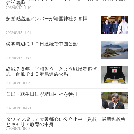
節で演説
2023/08/15 11:10
超党派議連メンバーが靖国神社を参拝
2023/08/15 11:04
尖閣周辺に１０日連続で中国公船
2023/08/15 10:47
終戦７８年、平和誓う きょう戦没者追悼
式 台風で１０府県遺族欠席
2023/08/15 09:29
自民・萩生田氏が靖国神社を参拝
2023/08/15 09:21
タワマン増加で大阪都心に公立小中一貫校 最新鋭校舎
とキャリア教育の中身
2023/08/15 08:00