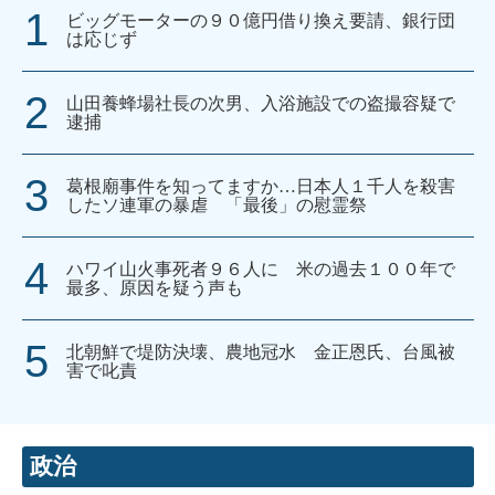
ビッグモーターの９０億円借り換え要請、銀行団
は応じず
山田養蜂場社長の次男、入浴施設での盗撮容疑で
逮捕
葛根廟事件を知ってますか…日本人１千人を殺害
したソ連軍の暴虐 「最後」の慰霊祭
ハワイ山火事死者９６人に 米の過去１００年で
最多、原因を疑う声も
北朝鮮で堤防決壊、農地冠水 金正恩氏、台風被
害で叱責
政治