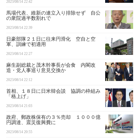
2023/08/14 22:42
馬場代表、維新の連立入り排除せず 自公
の衆院過半数割れで
2023/08/14 22:39
日豪部隊２１日に往来円滑化 空自と空
軍、訓練で初適用
2023/08/14 22:27
麻生副総裁と茂木幹事長が会食 内閣改
造・党人事巡り意見交換か
2023/08/14 22:12
首相、１８日に日米韓会談 協調の枠組み
「格上げ」
2023/08/14 21:03
政府、郵政株保有の３％売却 １０００億
円調達、震災復興費に
2023/08/14 20:55