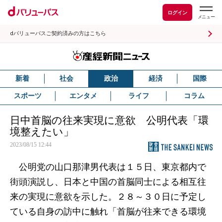
ログイン
dバリューパスご契約済みの方はこちら
新着
社会
政治
経済
国際
スポーツ
エンタメ
ライフ
コラム
日中首脳の往来実現に意欲 公明代表「環
境整えたい」
2023/08/15 12:44
公明党の山口那津男代表は１５日、東京都内で
街頭演説し、日本と中国の首脳同士による相互往
来の実現に意欲を示した。２８～３０日に予定し
ている自身の訪中に触れ「首脳が往来できる環境