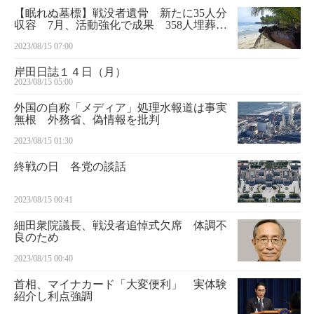
【眠れぬ墓標】戦没者遺骨 新たに35人分
収容 7月、活動強化で成果 358人埋葬の
パラオ・アンガウル島
2023/08/15 07:00
岸田日誌１４日（月）
2023/08/15 05:00
外国の自称「メディア」処理水報道は事実
無根 外務省、偽情報を批判
2023/08/15 01:30
終戦の日 各党の談話
2023/08/15 00:41
細田衆院議長、戦没者追悼式欠席 体調不
良のため
2023/08/15 00:40
首相、マイナカード「大変便利」 実体験
紹介し利点強調