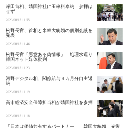
岸田首相、靖国神社に玉串料奉納 参拝は
せず
2023/08/15 11:55
松野長官、首相と米韓大統領の個別会談を
発表
2023/08/15 11:46
松野長官「悪意ある偽情報」 処理水巡り
韓国ネット媒体批判
2023/08/15 11:23
河野デジタル相、閣僚給与３カ月分自主返
納
2023/08/15 11:19
高市経済安全保障担当相が靖国神社を参拝
2023/08/15 11:18
「日本は価値共有するパートナー」 韓国大統領、光復