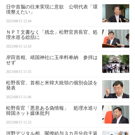
日中首脳の往来実現に意欲 公明代表「環
境整えたい」
2023/08/15 12:44
ＮＰＴ文書なく「残念」松野官房長官、処
理水巡る総括に
2023/08/15 12:43
岸田首相、靖国神社に玉串料奉納 参拝は
せず
2023/08/15 11:55
松野長官、首相と米韓大統領の個別会談を
発表
2023/08/15 11:46
松野長官「悪意ある偽情報」 処理水巡り
韓国ネット媒体批判
2023/08/15 11:23
河野デジタル相、閣僚給与３カ月分自主返