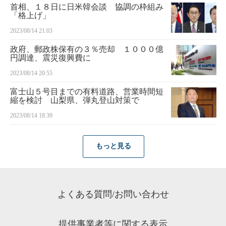
首相、１８日に日米韓会談 協調の枠組み
「格上げ」
2023/08/14 21:03
政府、郵政株保有の３％売却 １０００億
円調達、震災復興費に
2023/08/14 20:55
富士山５号目までの有料道路、営業時間短
縮を検討 山梨県、弾丸登山対策で
2023/08/14 18:39
もっと見る
よくある質問/お問い合わせ
提供事業者等に関する表示