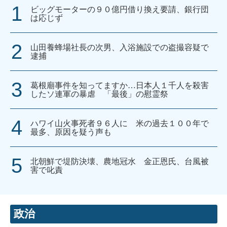
ビッグモーターの９０億円借り換え要請、銀行団
は応じず
山田養蜂場社長の次男、入浴施設での盗撮容疑で
逮捕
葛根廟事件を知ってますか…日本人１千人を殺害
したソ連軍の暴虐 「最後」の慰霊祭
ハワイ山火事死者９６人に 米の過去１００年で
最多、原因を疑う声も
北朝鮮で堤防決壊、農地冠水 金正恩氏、台風被
害で叱責
政治