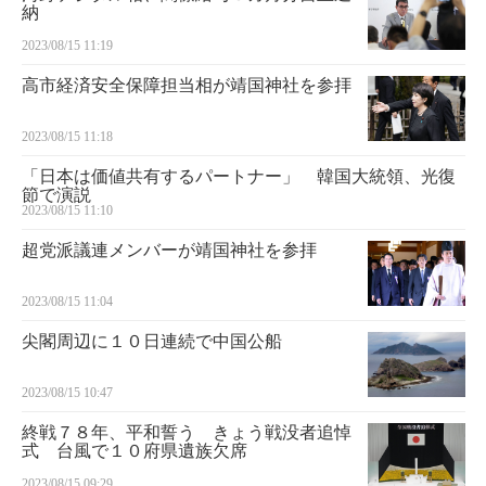
納
2023/08/15 11:19
高市経済安全保障担当相が靖国神社を参拝
2023/08/15 11:18
「日本は価値共有するパートナー」 韓国大統領、光復
節で演説
2023/08/15 11:10
超党派議連メンバーが靖国神社を参拝
2023/08/15 11:04
尖閣周辺に１０日連続で中国公船
2023/08/15 10:47
終戦７８年、平和誓う きょう戦没者追悼
式 台風で１０府県遺族欠席
2023/08/15 09:29