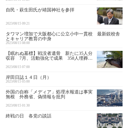
自民・萩生田氏が靖国神社を参拝
2023/08/15 09:21
タワマン増加で大阪都心に公立小中一貫校 最新鋭校舎
とキャリア教育の中身
2023/08/15 08:00
【眠れぬ墓標】戦没者遺骨 新たに35人分
収容 7月、活動強化で成果 358人埋葬の
パラオ・アンガウル島
2023/08/15 07:00
岸田日誌１４日（月）
2023/08/15 05:00
外国の自称「メディア」処理水報道は事実
無根 外務省、偽情報を批判
2023/08/15 01:30
終戦の日 各党の談話