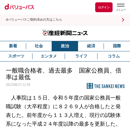
ログイン
dバリューパスご契約済みの方はこちら
新着
社会
政治
経済
国際
スポーツ
エンタメ
ライフ
コラム
一般職合格者、過去最多 国家公務員、倍
率は最低
2023/08/15 12:59
人事院は１５日、令和５年度の国家公務員一般
職試験（大卒程度）に８２６９人が合格したと発
表した。前年度から１１３人増え、現行の試験体
系になった平成２４年度以降の最多を更新した。