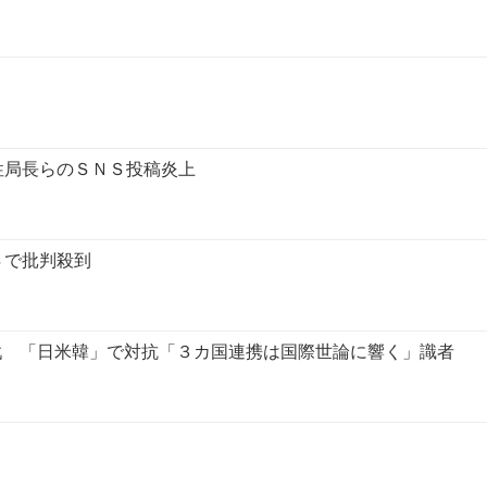
性局長らのＳＮＳ投稿炎上
Ｓで批判殺到
戦 「日米韓」で対抗「３カ国連携は国際世論に響く」識者