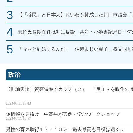
【「移民」と日本人】れいわも賛成した川口市議会「
志位氏長期在任批判に反論 共産・小池書記局長「何
「ママと結婚するんだ」 仲睦まじい親子、叔父同居
政治
【世論輿論】賛否渦巻くカジノ（２） 「反ＩＲを政争の
2023/07/31 17:43
偽情報を見抜け 中高生が実例で学ぶワークショップ
2023/07/31 16:57
男性の育休取得１７・１３％ 過去最高も目標は遠く…