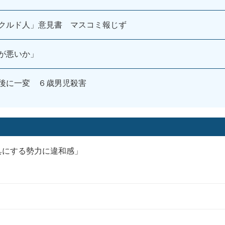
クルド人」意見書 マスコミ報じず
が悪いか」
後に一変 ６歳男児殺害
具にする勢力に違和感」