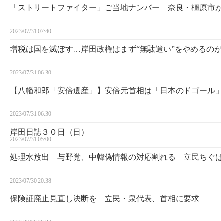
「ストリートファイター」ご当地ナンバー 奈良・橿原市
2023/07/31 07:40
増税は国を滅ぼす…岸田政権はまず“無駄遣い”をやめるの
2023/07/31 06:30
【八幡和郎「安倍遺産」】安倍元首相は「日本のドゴール
2023/07/31 06:30
岸田日誌３０日（日）
2023/07/31 05:00
処理水放出 与野党、中韓偽情報の対応割れる 立民ちぐ
2023/07/30 20:38
保険証廃止見直し決断を 立民・泉代表、首相に要求