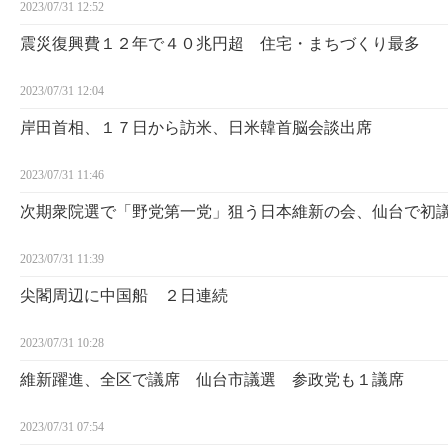
2023/07/31 12:52
震災復興費１２年で４０兆円超 住宅・まちづくり最多
2023/07/31 12:04
岸田首相、１７日から訪米、日米韓首脳会談出席
2023/07/31 11:46
次期衆院選で「野党第一党」狙う日本維新の会、仙台で初議
2023/07/31 11:39
尖閣周辺に中国船 ２日連続
2023/07/31 10:28
維新躍進、全区で議席 仙台市議選 参政党も１議席
2023/07/31 07:54