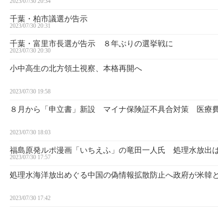
2023/07/30 20:34
千葉・柏市議選が告示
2023/07/30 20:31
千葉・富里市長選が告示 ８年ぶりの選挙戦に
2023/07/30 20:30
小中高生の北方領土視察、本格再開へ
2023/07/30 19:58
８月から「申立書」新設 マイナ保険証不具合対策 医療
2023/07/30 18:03
福島原発ルポ漫画「いちえふ」の竜田一人氏 処理水放出
2023/07/30 17:57
処理水海洋放出めぐる中国の偽情報拡散防止へ政府が米韓
2023/07/30 17:42