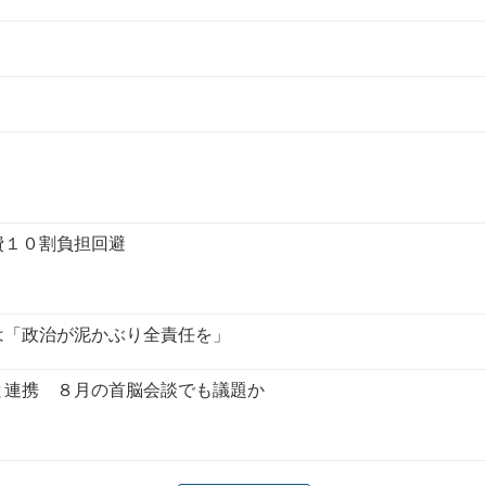
費１０割負担回避
は「政治が泥かぶり全責任を」
と連携 ８月の首脳会談でも議題か