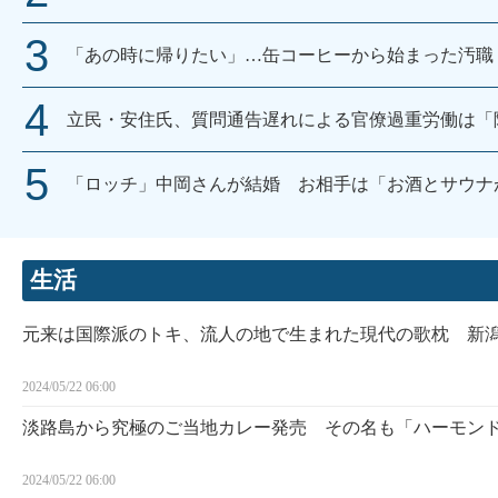
「あの時に帰りたい」…缶コーヒーから始まった汚職
立民・安住氏、質問通告遅れによる官僚過重労働は「
「ロッチ」中岡さんが結婚 お相手は「お酒とサウナ
生活
元来は国際派のトキ、流人の地で生まれた現代の歌枕 新
2024/05/22 06:00
淡路島から究極のご当地カレー発売 その名も「ハーモン
2024/05/22 06:00