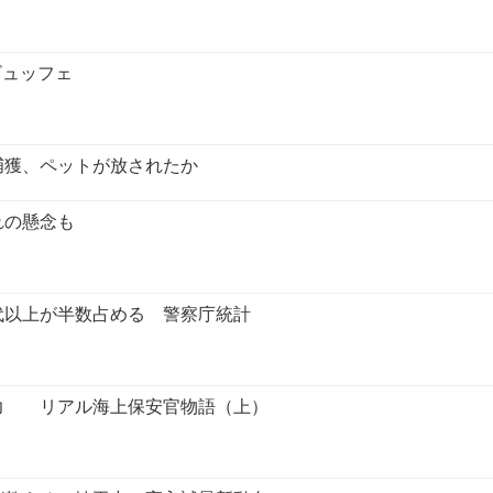
ビュッフェ
捕獲、ペットが放されたか
れの懸念も
代以上が半数占める 警察庁統計
力 リアル海上保安官物語（上）