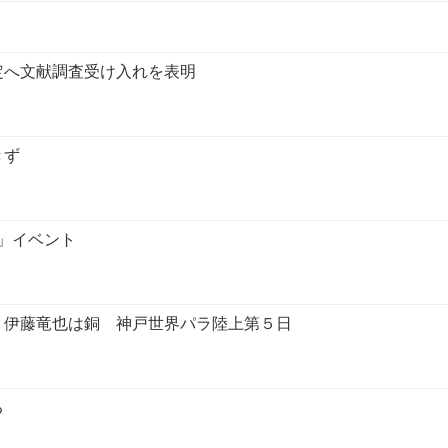
定へ文献調査受け入れを表明
きず
」イベント
、伊藤竜也は銅 神戸世界パラ陸上第５日
る