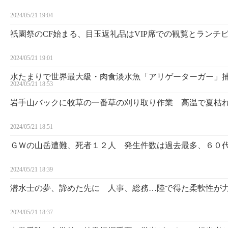
2024/05/21 19:04
祇園祭のCF始まる、目玉返礼品はVIP席での観覧とランチ
2024/05/21 19:01
水たまりで世界最大級・肉食淡水魚「アリゲーターガー」
2024/05/21 18:53
岩手山バックに牧草の一番草の刈り取り作業 高温で夏枯
2024/05/21 18:51
ＧＷの山岳遭難、死者１２人 発生件数は過去最多、６０
2024/05/21 18:39
潜水士の夢、諦めた先に 人事、総務…陸で得た柔軟性が
2024/05/21 18:37