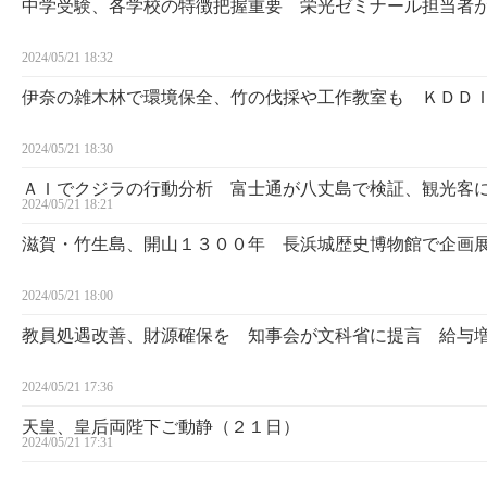
中学受験、各学校の特徴把握重要 栄光ゼミナール担当者
2024/05/21 18:32
伊奈の雑木林で環境保全、竹の伐採や工作教室も ＫＤＤ
2024/05/21 18:30
ＡＩでクジラの行動分析 富士通が八丈島で検証、観光客
2024/05/21 18:21
滋賀・竹生島、開山１３００年 長浜城歴史博物館で企画
2024/05/21 18:00
教員処遇改善、財源確保を 知事会が文科省に提言 給与
2024/05/21 17:36
天皇、皇后両陛下ご動静（２１日）
2024/05/21 17:31