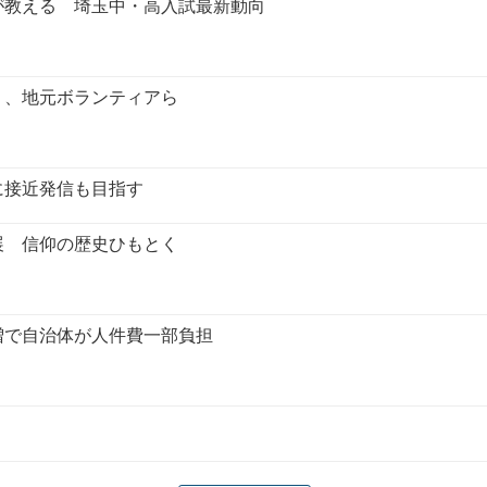
が教える 埼玉中・高入試最新動向
Ｉ、地元ボランティアら
に接近発信も目指す
展 信仰の歴史ひもとく
増で自治体が人件費一部負担