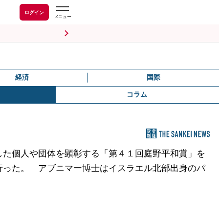
ログイン
経済
国際
コラム
した個人や団体を顕彰する「第４１回庭野平和賞」を
行った。 アブニマー博士はイスラエル北部出身のパ