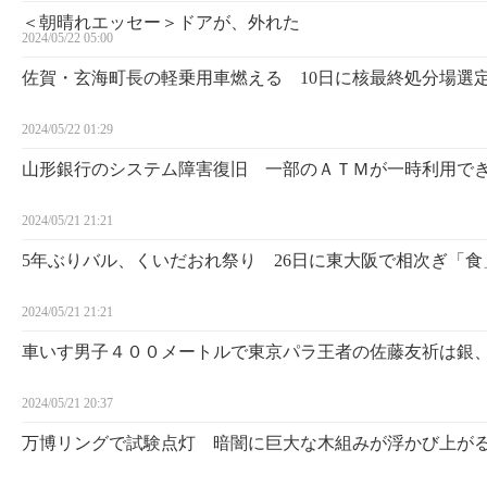
＜朝晴れエッセー＞ドアが、外れた
2024/05/22 05:00
佐賀・玄海町長の軽乗用車燃える 10日に核最終処分場選
2024/05/22 01:29
山形銀行のシステム障害復旧 一部のＡＴＭが一時利用で
2024/05/21 21:21
5年ぶりバル、くいだおれ祭り 26日に東大阪で相次ぎ「食
2024/05/21 21:21
車いす男子４００メートルで東京パラ王者の佐藤友祈は銀
2024/05/21 20:37
万博リングで試験点灯 暗闇に巨大な木組みが浮かび上が