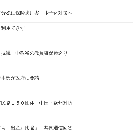
常分娩に保険適用案 少子化対策へ
ク利用できず
と抗議 中教審の教員確保策巡り
進本部が政府に要請
官民協１５０団体 中国・欧州対抗
ても『出産』比喩」 共同通信回答