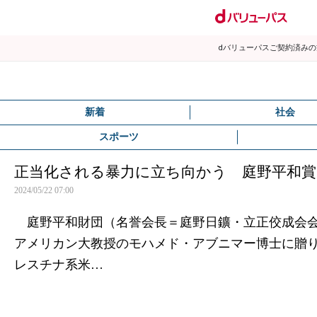
dバリューパスご契約済み
新着
社会
スポーツ
正当化される暴力に立ち向かう 庭野平和
2024/05/22 07:00
庭野平和財団（名誉会長＝庭野日鑛・立正佼成会会
アメリカン大教授のモハメド・アブニマー博士に贈
レスチナ系米…