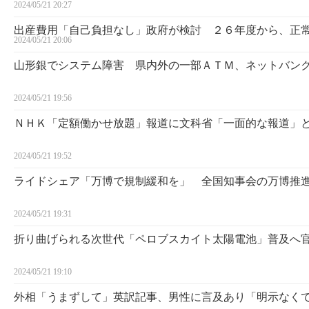
2024/05/21 20:27
出産費用「自己負担なし」政府が検討 ２６年度から、正
2024/05/21 20:06
山形銀でシステム障害 県内外の一部ＡＴＭ、ネットバン
2024/05/21 19:56
ＮＨＫ「定額働かせ放題」報道に文科省「一面的な報道」
2024/05/21 19:52
ライドシェア「万博で規制緩和を」 全国知事会の万博推
2024/05/21 19:31
折り曲げられる次世代「ペロブスカイト太陽電池」普及へ
2024/05/21 19:10
外相「うまずして」英訳記事、男性に言及あり「明示なく