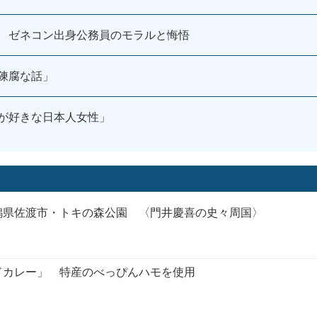
 ゼネコン出身公務員のモラルと悔悟
陳腐な話」
が好きな日本人女性」
潟県佐渡市・トキの森公園 〈門井慶喜の史々周国〉
ドカレー」 特産のべっぴんハモを使用