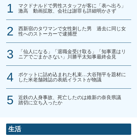
マクドナルドで男性スタッフが客に「表へ出ろ」
激高 動画拡散、会社は謝罪も詳細明かさず
西新宿のタワマンで女性刺した男 過去に同じ女
性へのストーカーで逮捕歴
「仙人になる」「退職金受け取る」「知事選はリ
ニアでごまかさない」川勝平太知事最終会見
ポケットに詰め込まれた札束…大谷翔平を題材に
した米老舗雑誌の表紙イラストが物議
近鉄の人身事故、死亡したのは維新の奈良県議
踏切に立ち入ったか
生活