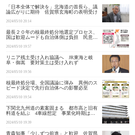
「日本全体で解決を」北海道の首長ら、議
論広がりに期待 佐賀県玄海町の表明受け
2024/05/10 20:14
最長２０年の核最終処分地選定プロセス、
国は歓迎ムードも自治体側は負担 民意変
化の恐れも
2024/05/10 19:57
リニア残土受け入れ協議へ JR東海と岐
阜・御嵩 要対策土は受け入れず
2024/05/10 19:56
核最終処分場、全国議論に弾み 異例のス
ピード決定で先行自治体への影響必至
2024/05/10 19:54
下関北九州道の素案固まる 都市高と旧有
料道を結ぶ 4車線想定 事業化時期は未
定
2024/05/10 19:39
青森知事「少しずつ前進」と歓迎 佐賀県