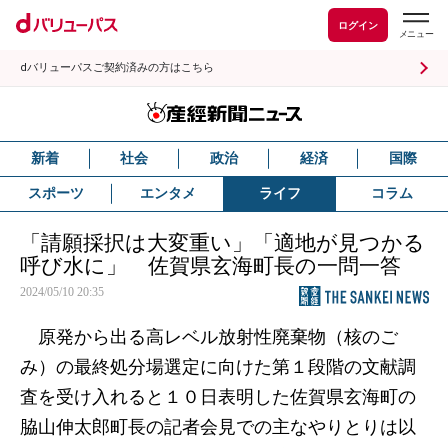
ログイン
dバリューパスご契約済みの方はこちら
新着
社会
政治
経済
国際
スポーツ
エンタメ
ライフ
コラム
「請願採択は大変重い」「適地が見つかる
呼び水に」 佐賀県玄海町長の一問一答
2024/05/10 20:35
原発から出る高レベル放射性廃棄物（核のご
み）の最終処分場選定に向けた第１段階の文献調
査を受け入れると１０日表明した佐賀県玄海町の
脇山伸太郎町長の記者会見での主なやりとりは以