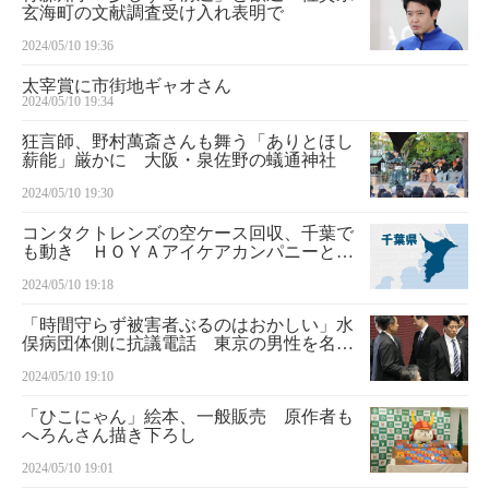
玄海町の文献調査受け入れ表明で
2024/05/10 19:36
太宰賞に市街地ギャオさん
2024/05/10 19:34
狂言師、野村萬斎さんも舞う「ありとほし
薪能」厳かに 大阪・泉佐野の蟻通神社
2024/05/10 19:30
コンタクトレンズの空ケース回収、千葉で
も動き ＨＯＹＡアイケアカンパニーと協
定
2024/05/10 19:18
「時間守らず被害者ぶるのはおかしい」水
俣病団体側に抗議電話 東京の男性を名乗
る人から
2024/05/10 19:10
「ひこにゃん」絵本、一般販売 原作者も
へろんさん描き下ろし
2024/05/10 19:01