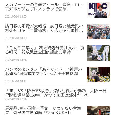
メガソーラーの意義アピール、奈良・山下
真知事が関西プレスクラブで講演
2024/05/10 18:55
訪日客の消費が大幅増 訪日客と地元民の
料金分ける「二重価格」が広がる可能性
も
2024/05/10 18:43
「こんなに早く」 核最終処分受け入れ、憤
る町民 賛成派は全国的議論に期待
2024/05/10 18:36
パンダのタンタン「ありがとう」 “神戸の
お嬢様”追悼式でファンら涙 王子動物園
2024/05/10 18:12
「JR」VS「阪神VS阪急」熾烈な戦いが奏功 大阪ー神
戸間鉄道開業150年、かつて梅田は郊外だった
2024/05/10 17:48
展示品8割が国宝・重文、かつてない空海
展 奈良国立博物館「空海 KŪKAI」