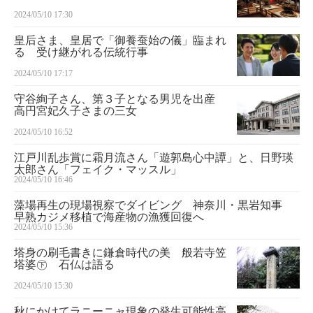
2024/05/10 17:30
皇后さま、皇居で「御養蚕始の儀」臨まれ
る 受け継がれる伝統行事
2024/05/10 17:17
守谷絢子さん、第３子となる男児を出産
高円宮妃久子さまの三女
2024/05/10 16:52
江戸川乱歩賞に霜月流さん「遊郭島心中譚」と、日野瑛
太郎さん「フェイク・マッスル」
2024/05/10 16:46
藻場再生の現場視察でダイビング 神奈川・黒岩知事
早熟カジメ移植で海産物の漁獲回復へ
2024/05/10 15:36
塔身の刷毛書きに鎌倉時代の美 般若寺笠
塔婆㊦ 石仏は語る
2024/05/10 15:30
秋にかけてラニーニャ現象の発生可能性高