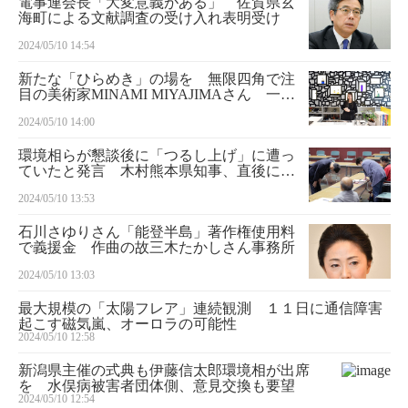
電事連会長「大変意義がある」 佐賀県玄
海町による文献調査の受け入れ表明受け
2024/05/10 14:54
新たな「ひらめき」の場を 無限四角で注
目の美術家MINAMI MIYAJIMAさん 一聞
百見
2024/05/10 14:00
環境相らが懇談後に「つるし上げ」に遭っ
ていたと発言 木村熊本県知事、直後に謝
罪
2024/05/10 13:53
石川さゆりさん「能登半島」著作権使用料
で義援金 作曲の故三木たかしさん事務所
2024/05/10 13:03
最大規模の「太陽フレア」連続観測 １１日に通信障害
起こす磁気嵐、オーロラの可能性
2024/05/10 12:58
新潟県主催の式典も伊藤信太郎環境相が出席
を 水俣病被害者団体側、意見交換も要望
2024/05/10 12:54