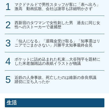
マクドナルドで男性スタッフが客に「表へ出ろ」
激高 動画拡散、会社は謝罪も詳細明かさず
西新宿のタワマンで女性刺した男 過去に同じ女
性へのストーカーで逮捕歴
「仙人になる」「退職金受け取る」「知事選はリ
ニアでごまかさない」川勝平太知事最終会見
ポケットに詰め込まれた札束…大谷翔平を題材に
した米老舗雑誌の表紙イラストが物議
近鉄の人身事故、死亡したのは維新の奈良県議
踏切に立ち入ったか
生活