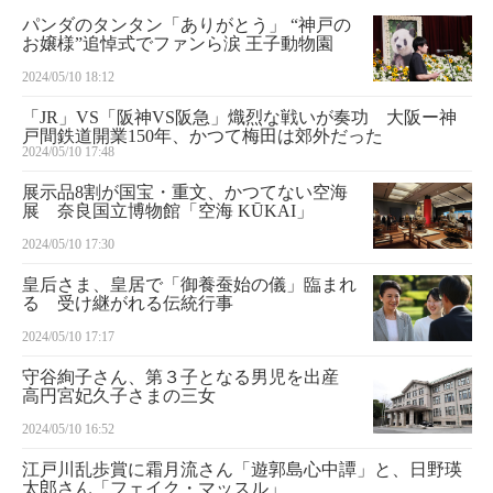
パンダのタンタン「ありがとう」 “神戸の
お嬢様”追悼式でファンら涙 王子動物園
2024/05/10 18:12
「JR」VS「阪神VS阪急」熾烈な戦いが奏功 大阪ー神
戸間鉄道開業150年、かつて梅田は郊外だった
2024/05/10 17:48
展示品8割が国宝・重文、かつてない空海
展 奈良国立博物館「空海 KŪKAI」
2024/05/10 17:30
皇后さま、皇居で「御養蚕始の儀」臨まれ
る 受け継がれる伝統行事
2024/05/10 17:17
守谷絢子さん、第３子となる男児を出産
高円宮妃久子さまの三女
2024/05/10 16:52
江戸川乱歩賞に霜月流さん「遊郭島心中譚」と、日野瑛
太郎さん「フェイク・マッスル」