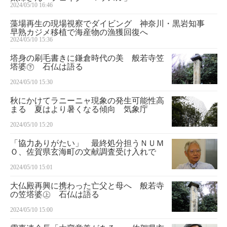
2024/05/10 16:46
藻場再生の現場視察でダイビング 神奈川・黒岩知事
早熟カジメ移植で海産物の漁獲回復へ
2024/05/10 15:36
塔身の刷毛書きに鎌倉時代の美 般若寺笠
塔婆㊦ 石仏は語る
2024/05/10 15:30
秋にかけてラニーニャ現象の発生可能性高
まる 夏はより暑くなる傾向 気象庁
2024/05/10 15:20
「協力ありがたい」 最終処分担うＮＵＭ
Ｏ、佐賀県玄海町の文献調査受け入れで
2024/05/10 15:01
大仏殿再興に携わった亡父と母へ 般若寺
の笠塔婆㊤ 石仏は語る
2024/05/10 15:00