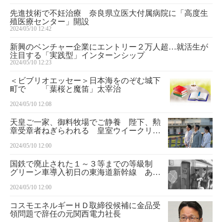
先進技術で不妊治療 奈良県立医大付属病院に「高度生
殖医療センター」開設
2024/05/10 12:42
新興のベンチャー企業にエントリー２万人超…就活生が
注目する「実践型」インターンシップ
2024/05/10 12:23
＜ビブリオエッセー＞日本海をのぞむ城下
町で 「葉桜と魔笛」太宰治
2024/05/10 12:08
天皇ご一家、御料牧場でご静養 陛下、勲
章受章者ねぎらわれる 皇室ウイークリー
（８４５）
2024/05/10 12:00
国鉄で廃止された１～３等までの等級制
グリーン車導入初日の東海道新幹線 あの
日の鉄道風景
2024/05/10 12:00
コスモエネルギーＨＤ取締役候補に金品受
領問題で辞任の元関西電力社長