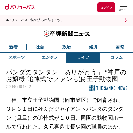
ログイン
dバリューパスご契約済みの方はこちら
新着
社会
政治
経済
国際
スポーツ
エンタメ
ライフ
コラム
パンダのタンタン「ありがとう」 “神戸の
お嬢様”追悼式でファンら涙 王子動物園
2024/05/10 18:12
神戸市立王子動物園（同市灘区）で飼育され、
３月３１日に死んだジャイアントパンダのタンタ
ン（旦旦）の追悼式が１０日、同園の動物園ホー
ルで行われた。久元喜造市長や園の職員のほか、