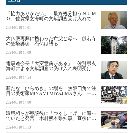
「協力ありがたい」 最終処分担うＮＵＭ
Ｏ、佐賀県玄海町の文献調査受け入れで
2024/05/10 15:01
大仏殿再興に携わった亡父と母へ 般若寺
の笠塔婆㊤ 石仏は語る
2024/05/10 15:00
電事連会長「大変意義がある」 佐賀県玄
海町による文献調査の受け入れ表明受け
2024/05/10 14:54
新たな「ひらめき」の場を 無限四角で注
目の美術家MINAMI MIYAJIMAさん 一聞
百見
2024/05/10 14:00
環境相らが懇談後に「つるし上げ」に遭っ
ていたと発言 木村熊本県知事、直後に謝
罪
2024/05/10 13:53