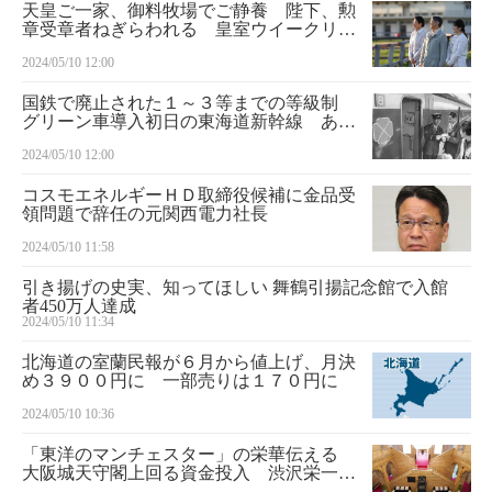
天皇ご一家、御料牧場でご静養 陛下、勲
章受章者ねぎらわれる 皇室ウイークリー
（８４５）
2024/05/10 12:00
国鉄で廃止された１～３等までの等級制
グリーン車導入初日の東海道新幹線 あの
日の鉄道風景
2024/05/10 12:00
コスモエネルギーＨＤ取締役候補に金品受
領問題で辞任の元関西電力社長
2024/05/10 11:58
引き揚げの史実、知ってほしい 舞鶴引揚記念館で入館
者450万人達成
2024/05/10 11:34
北海道の室蘭民報が６月から値上げ、月決
め３９００円に 一部売りは１７０円に
2024/05/10 10:36
「東洋のマンチェスター」の栄華伝える
大阪城天守閣上回る資金投入 渋沢栄一も
名誉顧問に 大大阪 モダン建築を歩く