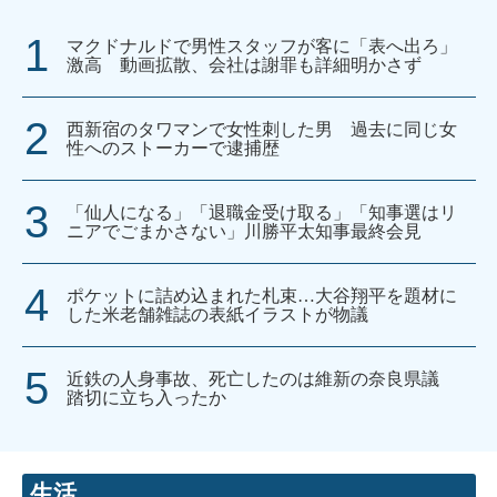
マクドナルドで男性スタッフが客に「表へ出ろ」
激高 動画拡散、会社は謝罪も詳細明かさず
西新宿のタワマンで女性刺した男 過去に同じ女
性へのストーカーで逮捕歴
「仙人になる」「退職金受け取る」「知事選はリ
ニアでごまかさない」川勝平太知事最終会見
ポケットに詰め込まれた札束…大谷翔平を題材に
した米老舗雑誌の表紙イラストが物議
近鉄の人身事故、死亡したのは維新の奈良県議
踏切に立ち入ったか
生活