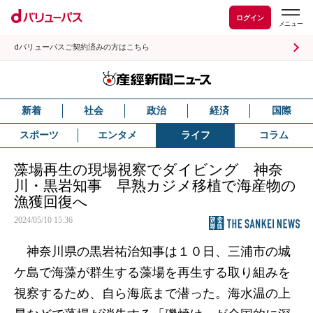
ログイン
dバリューパスご契約済みの方はこちら
新着
社会
政治
経済
国際
スポーツ
エンタメ
ライフ
コラム
藻場再生の現場視察でダイビング 神奈
川・黒岩知事 早熟カジメ移植で海産物の
漁獲回復へ
2024/05/10 15:36
神奈川県の黒岩祐治知事は１０日、三浦市の城
ケ島で海藻が群生する藻場を再生する取り組みを
視察するため、自ら海底まで潜った。海水温の上