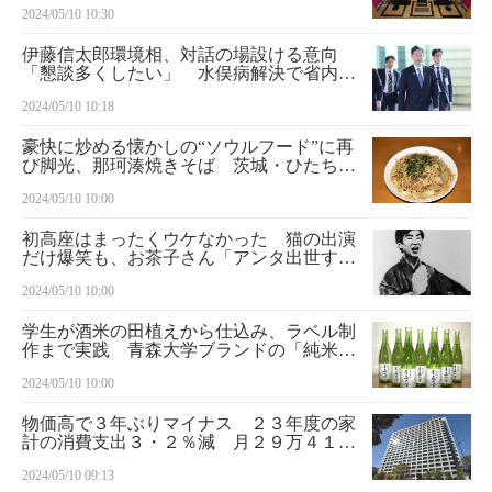
2024/05/10 10:30
㊦ 綿業会館（１９３１年）
伊藤信太郎環境相、対話の場設ける意向
「懇談多くしたい」 水俣病解決で省内体
制強化
2024/05/10 10:18
豪快に炒める懐かしの“ソウルフード”に再
び脚光、那珂湊焼きそば 茨城・ひたちな
か ～自慢の推し麺～
2024/05/10 10:00
初高座はまったくウケなかった 猫の出演
だけ爆笑も、お茶子さん「アンタ出世する
わ」 話の肖像画 落語家・桂文枝＜１０
2024/05/10 10:00
＞
学生が酒米の田植えから仕込み、ラベル制
作まで実践 青森大学ブランドの「純米吟
醸」完成
2024/05/10 10:00
物価高で３年ぶりマイナス ２３年度の家
計の消費支出３・２％減 月２９万４１１
６円
2024/05/10 09:13