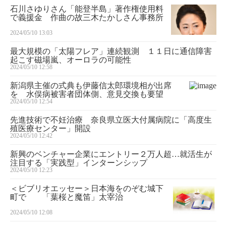
石川さゆりさん「能登半島」著作権使用料
で義援金 作曲の故三木たかしさん事務所
2024/05/10 13:03
最大規模の「太陽フレア」連続観測 １１日に通信障害
起こす磁場嵐、オーロラの可能性
2024/05/10 12:58
新潟県主催の式典も伊藤信太郎環境相が出席
を 水俣病被害者団体側、意見交換も要望
2024/05/10 12:54
先進技術で不妊治療 奈良県立医大付属病院に「高度生
殖医療センター」開設
2024/05/10 12:42
新興のベンチャー企業にエントリー２万人超…就活生が
注目する「実践型」インターンシップ
2024/05/10 12:23
＜ビブリオエッセー＞日本海をのぞむ城下
町で 「葉桜と魔笛」太宰治
2024/05/10 12:08