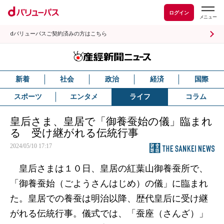
ログイン
dバリューパスご契約済みの方はこちら
新着
社会
政治
経済
国際
スポーツ
エンタメ
ライフ
コラム
皇后さま、皇居で「御養蚕始の儀」臨まれ
る 受け継がれる伝統行事
2024/05/10 17:17
皇后さまは１０日、皇居の紅葉山御養蚕所で、
「御養蚕始（ごようさんはじめ）の儀」に臨まれ
た。皇居での養蚕は明治以降、歴代皇后に受け継
がれる伝統行事。儀式では、「蚕座（さんざ）」