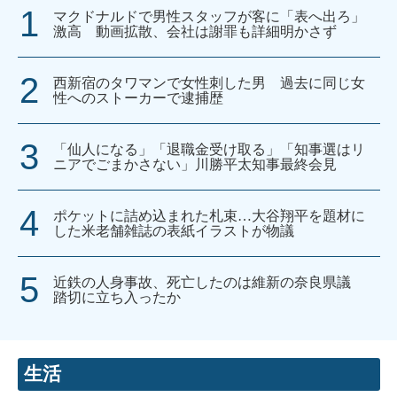
マクドナルドで男性スタッフが客に「表へ出ろ」
激高 動画拡散、会社は謝罪も詳細明かさず
西新宿のタワマンで女性刺した男 過去に同じ女
性へのストーカーで逮捕歴
「仙人になる」「退職金受け取る」「知事選はリ
ニアでごまかさない」川勝平太知事最終会見
ポケットに詰め込まれた札束…大谷翔平を題材に
した米老舗雑誌の表紙イラストが物議
近鉄の人身事故、死亡したのは維新の奈良県議
踏切に立ち入ったか
生活