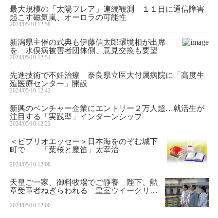
最大規模の「太陽フレア」連続観測 １１日に通信障害
起こす磁気嵐、オーロラの可能性
2024/05/10 12:58
新潟県主催の式典も伊藤信太郎環境相が出席
を 水俣病被害者団体側、意見交換も要望
2024/05/10 12:54
先進技術で不妊治療 奈良県立医大付属病院に「高度生
殖医療センター」開設
2024/05/10 12:42
新興のベンチャー企業にエントリー２万人超…就活生が
注目する「実践型」インターンシップ
2024/05/10 12:23
＜ビブリオエッセー＞日本海をのぞむ城下
町で 「葉桜と魔笛」太宰治
2024/05/10 12:08
天皇ご一家、御料牧場でご静養 陛下、勲
章受章者ねぎらわれる 皇室ウイークリー
（８４５）
2024/05/10 12:00