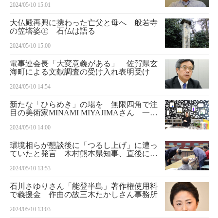
2024/05/10 15:01
大仏殿再興に携わった亡父と母へ 般若寺
の笠塔婆㊤ 石仏は語る
2024/05/10 15:00
電事連会長「大変意義がある」 佐賀県玄
海町による文献調査の受け入れ表明受け
2024/05/10 14:54
新たな「ひらめき」の場を 無限四角で注
目の美術家MINAMI MIYAJIMAさん 一聞
百見
2024/05/10 14:00
環境相らが懇談後に「つるし上げ」に遭っ
ていたと発言 木村熊本県知事、直後に謝
罪
2024/05/10 13:53
石川さゆりさん「能登半島」著作権使用料
で義援金 作曲の故三木たかしさん事務所
2024/05/10 13:03