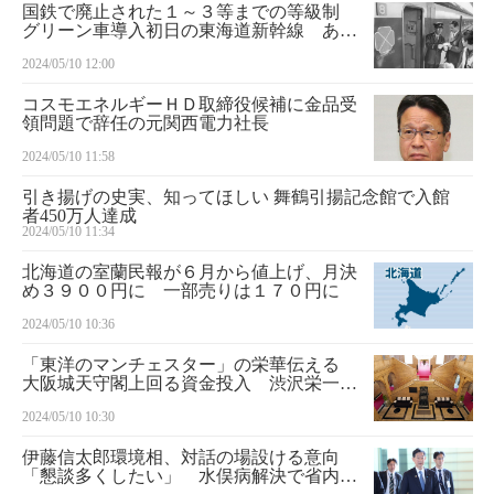
国鉄で廃止された１～３等までの等級制
グリーン車導入初日の東海道新幹線 あの
日の鉄道風景
2024/05/10 12:00
コスモエネルギーＨＤ取締役候補に金品受
領問題で辞任の元関西電力社長
2024/05/10 11:58
引き揚げの史実、知ってほしい 舞鶴引揚記念館で入館
者450万人達成
2024/05/10 11:34
北海道の室蘭民報が６月から値上げ、月決
め３９００円に 一部売りは１７０円に
2024/05/10 10:36
「東洋のマンチェスター」の栄華伝える
大阪城天守閣上回る資金投入 渋沢栄一も
名誉顧問に 大大阪 モダン建築を歩く
2024/05/10 10:30
㊦ 綿業会館（１９３１年）
伊藤信太郎環境相、対話の場設ける意向
「懇談多くしたい」 水俣病解決で省内体