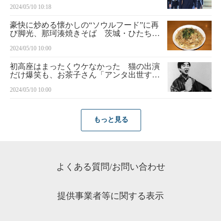
制強化
2024/05/10 10:18
豪快に炒める懐かしの“ソウルフード”に再
び脚光、那珂湊焼きそば 茨城・ひたちな
か ～自慢の推し麺～
2024/05/10 10:00
初高座はまったくウケなかった 猫の出演
だけ爆笑も、お茶子さん「アンタ出世する
わ」 話の肖像画 落語家・桂文枝＜１０
2024/05/10 10:00
＞
もっと見る
よくある質問/お問い合わせ
提供事業者等に関する表示