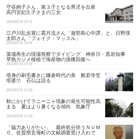
守谷絢子さん、第３子となる男児を出産
高円宮妃久子さまの三女
2024/05/10 16:52
江戸川乱歩賞に霜月流さん「遊郭島心中譚」と、日野瑛
太郎さん「フェイク・マッスル」
2024/05/10 16:46
藻場再生の現場視察でダイビング 神奈川・黒岩知事
早熟カジメ移植で海産物の漁獲回復へ
2024/05/10 15:36
塔身の刷毛書きに鎌倉時代の美 般若寺笠
塔婆㊦ 石仏は語る
2024/05/10 15:30
秋にかけてラニーニャ現象の発生可能性高
まる 夏はより暑くなる傾向 気象庁
2024/05/10 15:20
「協力ありがたい」 最終処分担うＮＵＭ
Ｏ、佐賀県玄海町の文献調査受け入れで