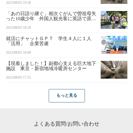
2023/08/05 19:30
「あの日語り継ぐ」相次ぐがんで曽祖母失
った10歳少年 外国人観光客に英語で原爆
被害伝える
2023/08/05 18:18
就活にチャットＧＰＴ 学生４人に１人
「活用」 企業苦慮
2023/08/05 18:00
【現着しました！】副都心支える巨大地下
施設 東京・新宿地域冷暖房センター
2023/08/05 17:55
もっと見る
よくある質問/お問い合わせ