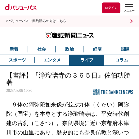
ログイン
dバリューパスご契約済みの方はこちら
新着
社会
政治
経済
国際
スポーツ
エンタメ
ライフ
コラム
【書評】『浄瑠璃寺の３６５日』佐伯功勝
著
2023/08/06 10:30
９体の阿弥陀如来像が並ぶ九体（くたい）阿弥
陀（国宝）を本尊とする浄瑠璃寺は、平安時代創
建の古刹（こさつ）。奈良県境に近い京都府木津
川市の山里にあり、歴史的にも奈良仏教と深いつ