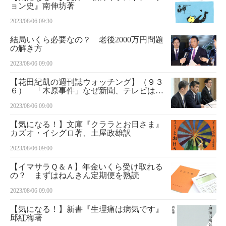
ョン史』南伸坊著
2023/08/06 09:30
結局いくら必要なの？ 老後2000万円問題
の解き方
2023/08/06 09:00
【花田紀凱の週刊誌ウォッチング】（９３
６） 「木原事件」なぜ新聞、テレビはス
ルーするのか
2023/08/06 09:00
【気になる！】文庫『クララとお日さま』
カズオ・イシグロ著、土屋政雄訳
2023/08/06 09:00
【イマサラＱ＆Ａ】年金いくら受け取れる
の？ まずはねんきん定期便を熟読
2023/08/06 09:00
【気になる！】新書『生理痛は病気です』
邱紅梅著