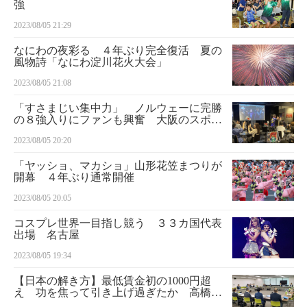
強
2023/08/05 21:29
なにわの夜彩る ４年ぶり完全復活 夏の
風物詩「なにわ淀川花火大会」
2023/08/05 21:08
「すさまじい集中力」 ノルウェーに完勝
の８強入りにファンも興奮 大阪のスポー
ツバー
2023/08/05 20:20
「ヤッショ、マカショ」山形花笠まつりが
開幕 ４年ぶり通常開催
2023/08/05 20:05
コスプレ世界一目指し競う ３３カ国代表
出場 名古屋
2023/08/05 19:34
【日本の解き方】最低賃金初の1000円超
え 功を焦って引き上げ過ぎたか 高橋洋
一