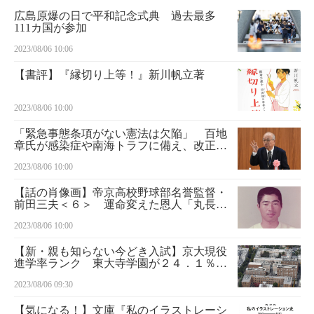
広島原爆の日で平和記念式典 過去最多
111カ国が参加
2023/08/06 10:06
【書評】『縁切り上等！』新川帆立著
2023/08/06 10:00
「緊急事態条項がない憲法は欠陥」 百地
章氏が感染症や南海トラフに備え、改正訴
え
2023/08/06 10:00
【話の肖像画】帝京高校野球部名誉監督・
前田三夫＜６＞ 運命変えた恩人「丸長バ
ット」の元球児
2023/08/06 10:00
【新・親も知らない今どき入試】京大現役
進学率ランク 東大寺学園が２４．１％で
首位 大阪星光学院は倍増の快進撃
2023/08/06 09:30
【気になる！】文庫『私のイラストレーシ