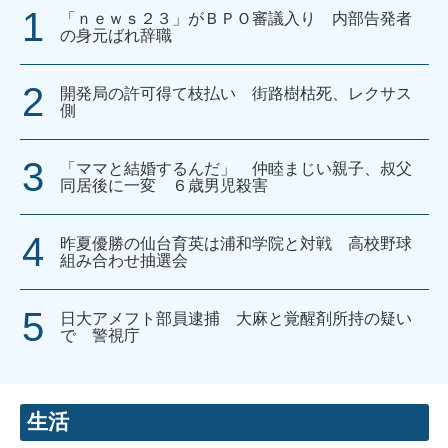
「ｎｅｗｓ２３」がＢＰＯ審議入り 内部告発者
の身元ばれ辞職
開発局の許可得て枝払い 街路樹枯死、レクサス
側
「ママと結婚するんだ」 仲睦まじい親子、叔父
同居後に一変 ６歳男児殺害
昨夏優勝の仙台育英は浦和学院と対戦 高校野球
組み合わせ抽選会
日大アメフト部員逮捕 大麻と覚醒剤所持の疑い
で 警視庁
生活