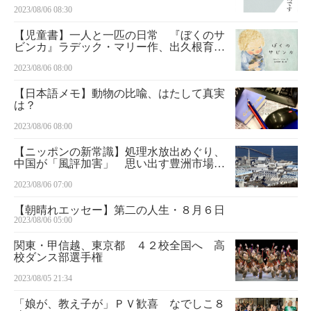
2023/08/06 08:30
【児童書】一人と一匹の日常 『ぼくのサ
ビンカ』ラデック・マリー作、出久根育
訳・絵
2023/08/06 08:00
【日本語メモ】動物の比喩、はたして真実
は？
2023/08/06 08:00
【ニッポンの新常識】処理水放出めぐり、
中国が「風評加害」 思い出す豊洲市場移
転問題の滑稽さ ケント・ギルバート
2023/08/06 07:00
【朝晴れエッセー】第二の人生・８月６日
2023/08/06 05:00
関東・甲信越、東京都 ４２校全国へ 高
校ダンス部選手権
2023/08/05 21:34
「娘が、教え子が」ＰＶ歓喜 なでしこ８