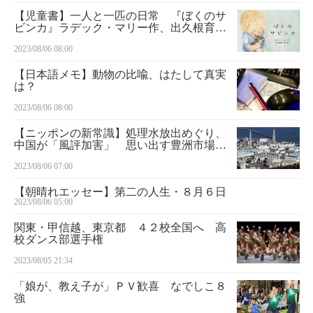
【児童書】一人と一匹の日常 『ぼくのサ
ビンカ』ラデック・マリー作、出久根育
訳・絵
2023/08/06 08:00
【日本語メモ】動物の比喩、はたして真実
は？
2023/08/06 08:00
【ニッポンの新常識】処理水放出めぐり、
中国が「風評加害」 思い出す豊洲市場移
転問題の滑稽さ ケント・ギルバート
2023/08/06 07:00
【朝晴れエッセー】第二の人生・８月６日
2023/08/06 05:00
関東・甲信越、東京都 ４２校全国へ 高
校ダンス部選手権
2023/08/05 21:34
「娘が、教え子が」ＰＶ歓喜 なでしこ８
強