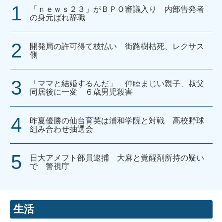
「ｎｅｗｓ２３」がＢＰＯ審議入り 内部告発者
の身元ばれ辞職
開発局の許可得て枝払い 街路樹枯死、レクサス
側
「ママと結婚するんだ」 仲睦まじい親子、叔父
同居後に一変 ６歳男児殺害
昨夏優勝の仙台育英は浦和学院と対戦 高校野球
組み合わせ抽選会
日大アメフト部員逮捕 大麻と覚醒剤所持の疑い
で 警視庁
生活