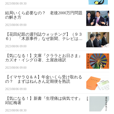
2023/08/06 09:30
結局いくら必要なの？ 老後2000万円問題
の解き方
2023/08/06 09:00
【花田紀凱の週刊誌ウォッチング】（９３
６） 「木原事件」なぜ新聞、テレビはス
ルーするのか
2023/08/06 09:00
【気になる！】文庫『クララとお日さま』
カズオ・イシグロ著、土屋政雄訳
2023/08/06 09:00
【イマサラＱ＆Ａ】年金いくら受け取れる
の？ まずはねんきん定期便を熟読
2023/08/06 09:00
【気になる！】新書『生理痛は病気です』
邱紅梅著
2023/08/06 08:30