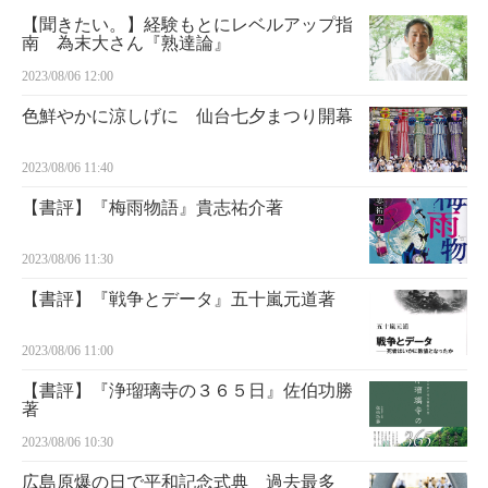
【聞きたい。】経験もとにレベルアップ指
南 為末大さん『熟達論』
2023/08/06 12:00
色鮮やかに涼しげに 仙台七夕まつり開幕
2023/08/06 11:40
【書評】『梅雨物語』貴志祐介著
2023/08/06 11:30
【書評】『戦争とデータ』五十嵐元道著
2023/08/06 11:00
【書評】『浄瑠璃寺の３６５日』佐伯功勝
著
2023/08/06 10:30
広島原爆の日で平和記念式典 過去最多