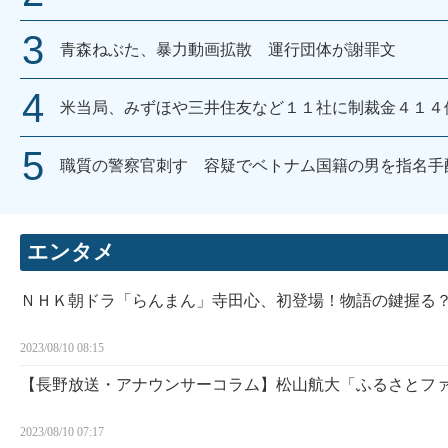
青森ねぶた、暴力動画拡散 運行団体が謝罪文
米当局、みずほや三井住友など１１社に制裁金４１４
職質の警察官刺す 容疑でベトナム国籍の男を指名手
エンタメ
ＮＨＫ朝ドラ「らんまん」寺田心、初登場！物語の鍵握る
2023/08/10 08:15
【長野放送・アナウンサーコラム】松山航大「ふるさとフ
2023/08/10 07:17