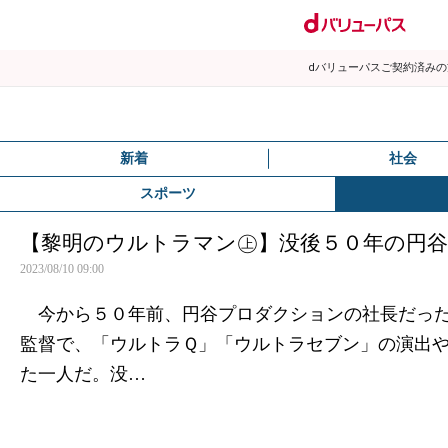
dバリューパスご契約済み
新着
社会
スポーツ
【黎明のウルトラマン㊤】没後５０年の円
2023/08/10 09:00
今から５０年前、円谷プロダクションの社長だった
監督で、「ウルトラＱ」「ウルトラセブン」の演出
た一人だ。没…