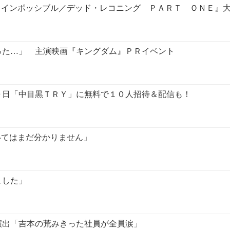
：インポッシブル／デッド・レコニング ＰＡＲＴ ＯＮＥ』
った…」 主演映画『キングダム』ＰＲイベント
０日「中目黒ＴＲＹ」に無料で１０人招待＆配信も！
いてはまだ分かりません」
ました」
演出「吉本の荒みきった社員が全員涙」