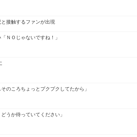
児と接触するファンが出現
い「ＮＯじゃないですね！」
に
…そのころちょっとプクプクしてたから」
、どうか待っていてください」