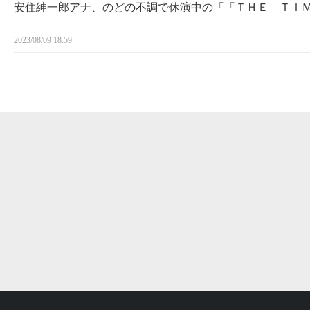
安住紳一郎アナ、のどの不調で休演中の「「ＴＨＥ ＴＩ
2023/08/09 18:59