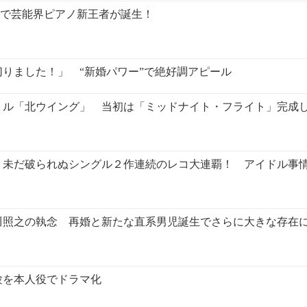
夏」で芸能界ピアノ新王者が誕生！
りました！」 “新婚パワー”で絶好調アピール
トル「北ウイング」 当初は「ミッドナイト・フライト」完成
未だ破られぬシングル２作連続のレコ大連覇！ アイドル事情
川照之の執念 再婚と新たな直系男児誕生でさらに大きな存在
験を本人役でドラマ化