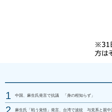
中国、麻生氏発言で抗議 「身の程知らず」
麻生氏「戦う覚悟」発言、台湾で波紋 与党系と親中