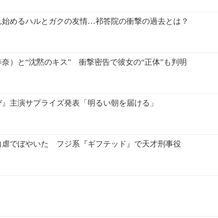
れ始めるハルとガクの友情…祁答院の衝撃の過去とは？
奈）と“沈黙のキス” 衝撃密告で彼女の“正体”も判明
び』主演サプライズ発表「明るい朝を届ける」
自虐でぼやいた フジ系『ギフテッド』で天才刑事役