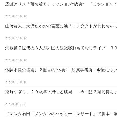
広瀬アリス「落ち着く」ミッション“成功” 『ミッション
2023/08/10 05:00
山﨑賢人、大沢たかおの言葉に涙「コンタクトがとれちゃ
2023/08/10 05:00
演歌第７世代の６人が外国人観光客おもてなしライブ ３
2023/08/10 05:00
体調不良の壇蜜、２度目の“休養” 所属事務所「今後につ
2023/08/10 05:00
遠野なぎこ、２０歳年下男性と破局 「今回は３週間持ち
2023/08/09 22:26
ノンスタ石田「ノンタンのハッピーコンサート」で脚本・