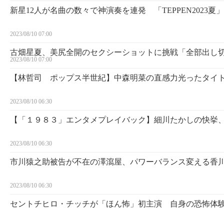
新星12人が名曲の数々で神演奏を連発 「TEPPEN2023
2023/08/10 07:00
古畑星夏、美尻全開のセクシーショットに挑戦「全部出し切
2023/08/10 07:00
【林哲司 ポップス半世紀】中森明菜の直感力光ったタイ
2023/08/10 06:30
【「１９８３」エンタメプレイバック】細川たかしの快挙、
2023/08/10 06:30
市川猿之助被告が不在の澤瀉屋、パワーバランス変える香
2023/08/10 06:30
セントチヒロ・チッチが「ほん怖」初主演 自身の恐怖体