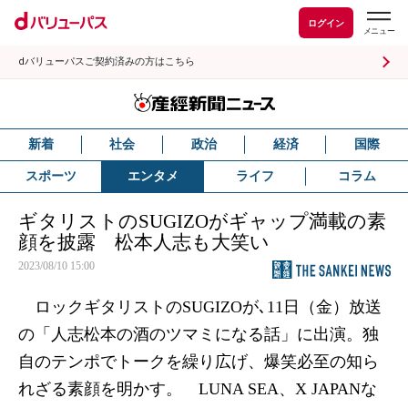
ログイン
dバリューパスご契約済みの方はこちら
新着
社会
政治
経済
国際
スポーツ
エンタメ
ライフ
コラム
ギタリストのSUGIZOがギャップ満載の素
顔を披露 松本人志も大笑い
2023/08/10 15:00
ロックギタリストのSUGIZOが､11日（金）放送
の「人志松本の酒のツマミになる話」に出演。独
自のテンポでトークを繰り広げ、爆笑必至の知ら
れざる素顔を明かす。 LUNA SEA、X JAPANな