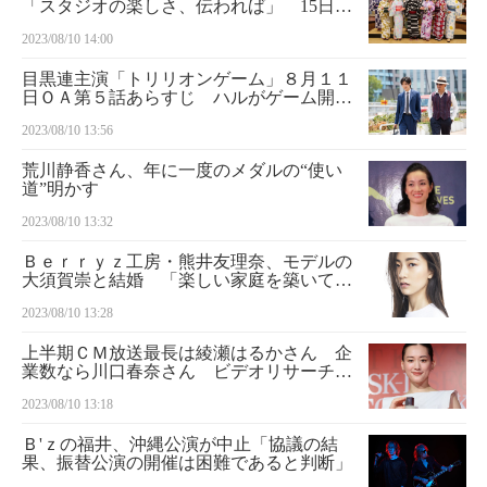
「スタジオの楽しさ、伝われば」 15日夜
にSP番組
2023/08/10 14:00
目黒連主演「トリリオンゲーム」８月１１
日ＯＡ第５話あらすじ ハルがゲーム開発
資金の２０億円を勝手に持ち出し…
2023/08/10 13:56
荒川静香さん、年に一度のメダルの“使い
道”明かす
2023/08/10 13:32
Ｂｅｒｒｙｚ工房・熊井友理奈、モデルの
大須賀崇と結婚 「楽しい家庭を築いてい
けたら」
2023/08/10 13:28
上半期ＣＭ放送最長は綾瀬はるかさん 企
業数なら川口春奈さん ビデオリサーチ調
査
2023/08/10 13:18
Ｂ'ｚの福井、沖縄公演が中止「協議の結
果、振替公演の開催は困難であると判断」