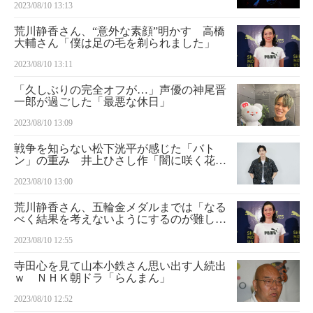
2023/08/10 13:13
荒川静香さん、“意外な素顔”明かす 高橋
大輔さん「僕は足の毛を剃られました」
2023/08/10 13:11
「久しぶりの完全オフが…」声優の神尾晋
一郎が過ごした「最悪な休日」
2023/08/10 13:09
戦争を知らない松下洸平が感じた「バト
ン」の重み 井上ひさし作「闇に咲く花」
主演
2023/08/10 13:00
荒川静香さん、五輪金メダルまでは「なる
べく結果を考えないようにするのが難しか
った」
2023/08/10 12:55
寺田心を見て山本小鉄さん思い出す人続出
ｗ ＮＨＫ朝ドラ「らんまん」
2023/08/10 12:52