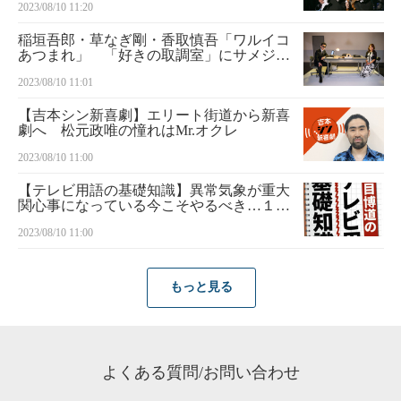
2023/08/10 11:20
稲垣吾郎・草なぎ剛・香取慎吾「ワルイコ
あつまれ」 「好きの取調室」にサメジャ
ーナリスト沼口麻子さんが登場
2023/08/10 11:01
【吉本シン新喜劇】エリート街道から新喜
劇へ 松元政唯の憧れはMr.オクレ
2023/08/10 11:00
【テレビ用語の基礎知識】異常気象が重大
関心事になっている今こそやるべき…１時
間の「天気番組」 視聴率も取れる独創的
2023/08/10 11:00
な試み
もっと見る
よくある質問/お問い合わせ