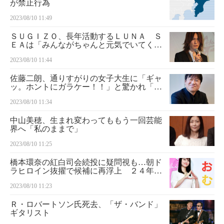
が禁止行為
2023/08/10 11:49
ＳＵＧＩＺＯ、長年活動するＬＵＮＡ Ｓ
ＥＡは「みんながちゃんと元気でいてくれ
ることが一番、ありがたい」
2023/08/10 11:44
佐藤二朗、通りすがりの女子大生に「ギャ
ッ。ホントにガラケー！！」と驚かれ「馬
鹿野郎。ありがとう」
2023/08/10 11:34
中山美穂、生まれ変わってももう一回芸能
界へ「私のままで」
2023/08/10 11:25
橋本環奈の紅白司会続投に疑問視も…朝ド
ラヒロイン抜擢で候補に再浮上 ２４年
「おむすび」で栄養士目指すギャル演じる
2023/08/10 11:23
Ｒ・ロバートソン氏死去、「ザ・バンド」
ギタリスト