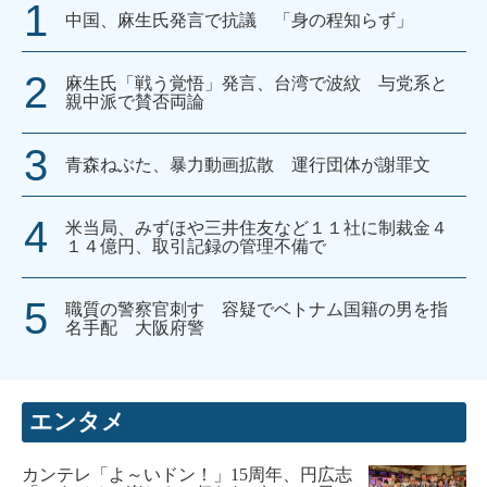
中国、麻生氏発言で抗議 「身の程知らず」
麻生氏「戦う覚悟」発言、台湾で波紋 与党系と
親中派で賛否両論
青森ねぶた、暴力動画拡散 運行団体が謝罪文
米当局、みずほや三井住友など１１社に制裁金４
１４億円、取引記録の管理不備で
職質の警察官刺す 容疑でベトナム国籍の男を指
名手配 大阪府警
エンタメ
カンテレ「よ～いドン！」15周年、円広志