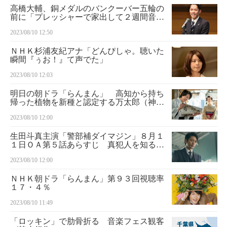
高橋大輔、銅メダルのバンクーバー五輪の
前に「プレッシャーで家出して２週間音信
不通」
2023/08/10 12:50
ＮＨＫ杉浦友紀アナ「どんぴしゃ。聴いた
瞬間『ぅお！』て声でた」
2023/08/10 12:03
明日の朝ドラ「らんまん」 高知から持ち
帰った植物を新種と認定する万太郎（神木
隆之介）＜8月11日放送＞
2023/08/10 12:00
生田斗真主演「警部補ダイマジン」８月１
１日ＯＡ第５話あらすじ 真犯人を知る少
女をおとりに「教官」をおびき出そうとし
2023/08/10 12:00
た平安（向井理）は…
ＮＨＫ朝ドラ「らんまん」第９３回視聴率
１７・４％
2023/08/10 11:49
「ロッキン」で肋骨折る 音楽フェス観客