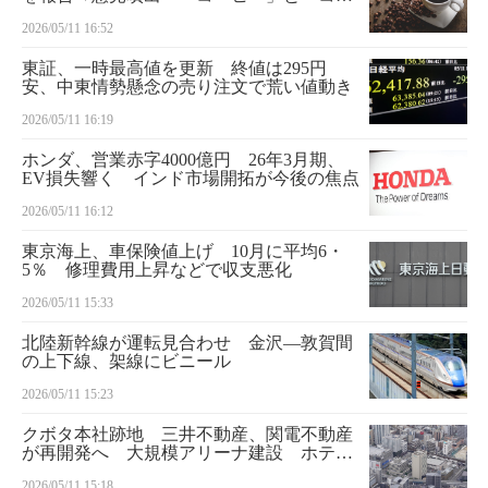
ヒー飲料」の違いとは
2026/05/11 16:52
東証、一時最高値を更新 終値は295円
安、中東情勢懸念の売り注文で荒い値動き
2026/05/11 16:19
ホンダ、営業赤字4000億円 26年3月期、
EV損失響く インド市場開拓が今後の焦点
2026/05/11 16:12
東京海上、車保険値上げ 10月に平均6・
5％ 修理費用上昇などで収支悪化
2026/05/11 15:33
北陸新幹線が運転見合わせ 金沢―敦賀間
の上下線、架線にビニール
2026/05/11 15:23
クボタ本社跡地 三井不動産、関電不動産
が再開発へ 大規模アリーナ建設 ホテル
なども
2026/05/11 15:18