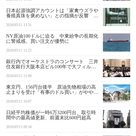
日本起源強調アカウントは「家禽ウズラや
養殖真珠を褒めない」との指摘が反響
SNS「世界を変えた」「宝飾品の世界を変
2026/05/11 13:31
えてる」と再発見の声 乾電池・QRコード
も続々
NY原油100ドルに迫る 中東紛争の長期化
に警戒感、買い注文が優勢に
2026/05/11 11:25
銀行内でオーケストラのコンサート 三井
住友銀行大阪本店ビル100年で大フィルが
演奏
2026/05/11 11:00
東京円、156円台後半 原油先物相場の高
止まりを受け「有事のドル買い」がやや優
勢
2026/05/11 10:07
日経平均株価が一時6万3200円台、取引時
間中の最高値更新、前週末比600円超高
2026/05/11 09:34