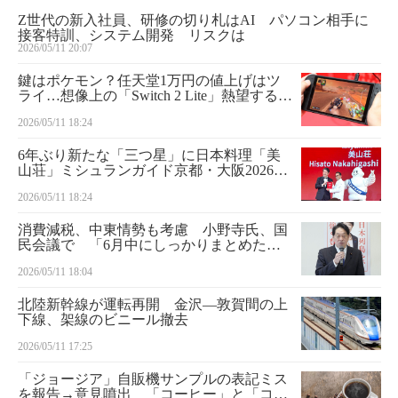
Z世代の新入社員、研修の切り札はAI パソコン相手に
接客特訓、システム開発 リスクは
2026/05/11 20:07
鍵はポケモン？任天堂1万円の値上げはツ
ライ…想像上の「Switch 2 Lite」熱望する声
多数
2026/05/11 18:24
6年ぶり新たな「三つ星」に日本料理「美
山荘」ミシュランガイド京都・大阪2026発
売中
2026/05/11 18:24
消費減税、中東情勢も考慮 小野寺氏、国
民会議で 「6月中にしっかりまとめた
い」
2026/05/11 18:04
北陸新幹線が運転再開 金沢―敦賀間の上
下線、架線のビニール撤去
2026/05/11 17:25
「ジョージア」自販機サンプルの表記ミス
を報告→意見噴出 「コーヒー」と「コー