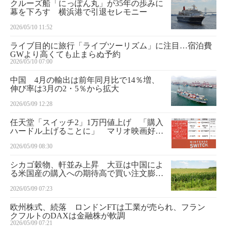
クルーズ船「にっぽん丸」が35年の歩みに
幕を下ろす 横浜港で引退セレモニー
2026/05/10 11:52
ライブ目的に旅行「ライブツーリズム」に注目…宿泊費
GWより高くても止まらぬ予約
2026/05/10 07:00
中国 4月の輸出は前年同月比で14％増、
伸び率は3月の2・5％から拡大
2026/05/09 12:28
任天堂「スイッチ2」1万円値上げ 「購入
ハードル上げることに」 マリオ映画好調
だが…
2026/05/09 08:30
シカゴ穀物、軒並み上昇 大豆は中国によ
る米国産の購入への期待高で買い注文膨ら
む
2026/05/09 07:23
欧州株式、続落 ロンドンFTは工業が売られ、フラン
クフルトのDAXは金融株が軟調
2026/05/09 07:21