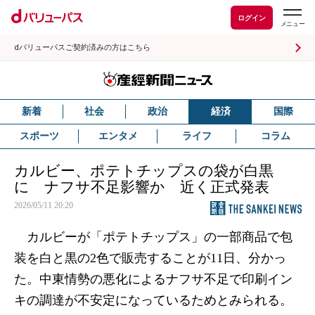
ログイン
dバリューパスご契約済みの方はこちら
新着
社会
政治
経済
国際
スポーツ
エンタメ
ライフ
コラム
カルビー、ポテトチップスの袋が白黒
に ナフサ不足影響か 近く正式発表
2026/05/11 20:20
カルビーが「ポテトチップス」の一部商品で包
装を白と黒の2色で販売することが11日、分かっ
た。中東情勢の悪化によるナフサ不足で印刷イン
キの調達が不安定になっているためとみられる。