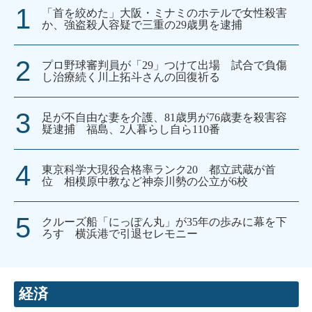
「首を絞めた」大阪・ミナミのホテルで女性殺害
か、強盗殺人容疑で三重の29歳男を逮捕
プロ野球審判員が「29」つけて出場 試合で負傷
し治療続く川上拓斗さんの回復祈る
足が不自由な妻を介護、81歳男が76歳妻を殺害容
疑逮捕 福島、2人暮らし自ら110番
東京科学大現役合格率ランク20 都立武蔵が首
位 相模原中教など神奈川勢の公立が6校
クルーズ船「にっぽん丸」が35年の歩みに幕を下
ろす 横浜港で引退セレモニー
経済