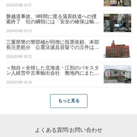
2026/05/08 19:47
磐越道事故、9時間に渡る蒲原鉄道への捜
索終了 社の綱領には「安全の確保は輸送
の生命」
2026/05/08 19:25
三重県警の警部補が同僚に投票依頼、本部
長注意処分 公選法違反容疑での立件は見
送り
2026/05/08 18:52
＜独自＞全焼した北海道・江別のパキスタ
ン人経営中古車輸出会社 敷地内にまた違
法建築物
2026/05/08 18:36
もっと見る
よくある質問/お問い合わせ