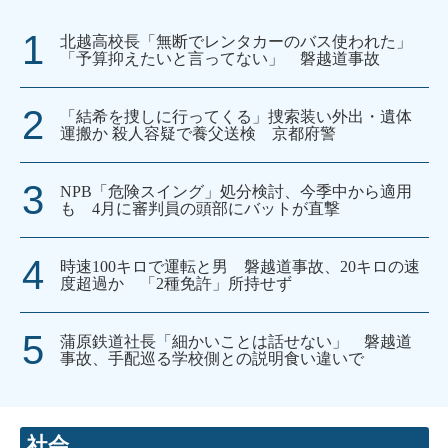
北越高校長「無断でレンタカーのバス使われた」
「予算抑えたいと言ってない」 磐越道事故
「結希を捜しに行ってくる」捜索装い外出・遺体
運搬か 殺人容疑で養父送検 京都府警
NPB「危険スイング」処分検討、今季中から適用
も 4月に審判員の頭部にバットが直撃
時速100キロで運転と男 磐越道事故、20キロの速
度超過か 「2種免許」所持せず
蒲原鉄道社長「細かいことは話せない」 磐越道
事故、手配巡る学校側との説明食い違いで
社会