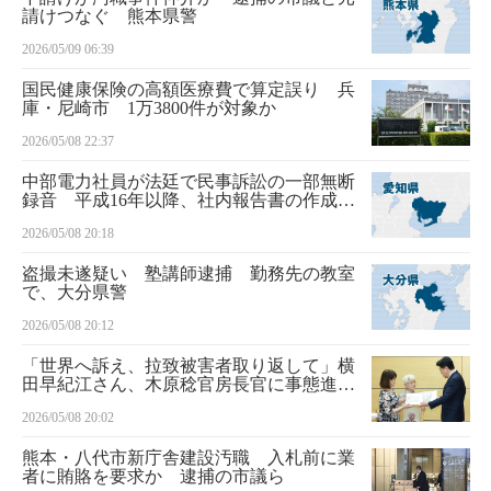
請けつなぐ 熊本県警
2026/05/09 06:39
国民健康保険の高額医療費で算定誤り 兵
庫・尼崎市 1万3800件が対象か
2026/05/08 22:37
中部電力社員が法廷で民事訴訟の一部無断
録音 平成16年以降、社内報告書の作成目
的
2026/05/08 20:18
盗撮未遂疑い 塾講師逮捕 勤務先の教室
で、大分県警
2026/05/08 20:12
「世界へ訴え、拉致被害者取り返して」横
田早紀江さん、木原稔官房長官に事態進展
求める
2026/05/08 20:02
熊本・八代市新庁舎建設汚職 入札前に業
者に賄賂を要求か 逮捕の市議ら