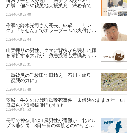
司法サービス身近に 法テラス設立20年
弁護士偏在や被災地支援拡充 法務省で議
論
2026/05/09 23:00
作家の鈴木光司さん死去、68歳 「リン
グ」「らせん」でホラーブームの火付け役
に
2026/05/09 22:04
山菜採りの男性、クマに背後から襲われ顔
を骨折する大けが 救急搬送も意識あり
山形
2026/05/09 20:31
二重被災の千枚田で田植え 石川・輪島
「復興の力に」
2026/05/09 17:48
茨城・牛久の17歳強盗致死事件、未解決のまま26年 68
歳母らが情報提供呼び掛け
2026/05/09 14:53
長野で神奈川の51歳男性が遭難か 北アル
プス爺ケ岳 8日午前の家族とのやりとり
が最後