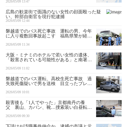
2026/05/09 13:47
広島の歓楽街で面識のない女性の顔面殴った疑
い、幹部自衛官を現行犯逮捕
2026/05/09 12:44
磐越道でのバス死亡事故 運転の男、今年
に入り複数回事故起こす 福島県警が経緯
捜査
2026/05/09 11:34
大阪・ミナミのホテルで若い女性の遺体、
「殺害されている可能性がある」と南署に
申告
2026/05/09 11:02
磐越道でのバス運転、高校生死亡事故 過
失致死傷疑いで男を送検 目立ったブレー
キ痕なし
2026/05/09 10:01
殺害後も「1人でやった」京都南丹の養
父 裏山、カバン、靴…捜索装い白昼転々
運んだ遺体
2026/05/09 09:30
下請けが汚職事件仲介か 逮捕の市議と元