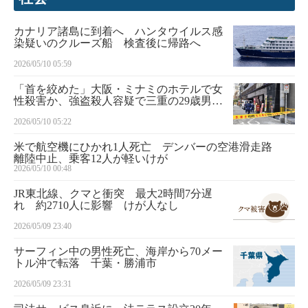
カナリア諸島に到着へ ハンタウイルス感
染疑いのクルーズ船 検査後に帰路へ
2026/05/10 05:59
「首を絞めた」大阪・ミナミのホテルで女
性殺害か、強盗殺人容疑で三重の29歳男を
逮捕
2026/05/10 05:22
米で航空機にひかれ1人死亡 デンバーの空港滑走路
離陸中止、乗客12人が軽いけが
2026/05/10 00:48
JR東北線、クマと衝突 最大2時間7分遅
れ 約2710人に影響 けが人なし
2026/05/09 23:40
サーフィン中の男性死亡、海岸から70メー
トル沖で転落 千葉・勝浦市
2026/05/09 23:31