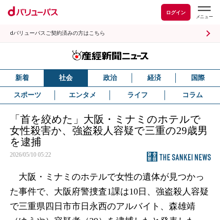
ログイン
dバリューパスご契約済みの方はこちら
新着
社会
政治
経済
国際
スポーツ
エンタメ
ライフ
コラム
「首を絞めた」大阪・ミナミのホテルで
女性殺害か、強盗殺人容疑で三重の29歳男
を逮捕
2026/05/10 05:22
大阪・ミナミのホテルで女性の遺体が見つかっ
た事件で、大阪府警捜査1課は10日、強盗殺人容疑
で三重県四日市市日永西のアルバイト、森雄靖