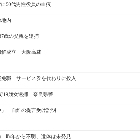
に50代男性役員の血痕
敷地内
37歳の父親を逮捕
和解成立 大阪高裁
戒免職 サービス券を代わりに投入
で19歳女逮捕 奈良県警
中」 自維の提言受け説明
捕 昨年から不明、遺体は未発見