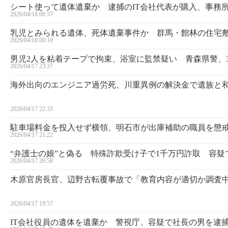
シート使って遺体遺棄か 逮捕のIT会社代表が購入、事務所
2026/04/18 06:57
乳児とみられる遺体、死体遺棄事件か 群馬・館林の住宅
2026/04/18 00:10
男児2人を粘着テープで拘束、浴室に監禁疑い 青森県警、
2026/04/17 23:37
海外出向のエンジニア過労死、川重異例の解決金で遺族と
2026/04/17 22:33
駐車場料金を投入せず横領、明石市が出庫補助の職員を懲
2026/04/17 21:22
“弁護士の娘”と偽る 特殊詐欺受け子で1千万円詐取 容疑
2026/04/17 20:58
木原官房長官、辺野古転覆事故で「教育内容が適切か調査
2026/04/17 19:57
IT会社役員の遺体を遺棄か 警視庁、容疑で社長の男を逮