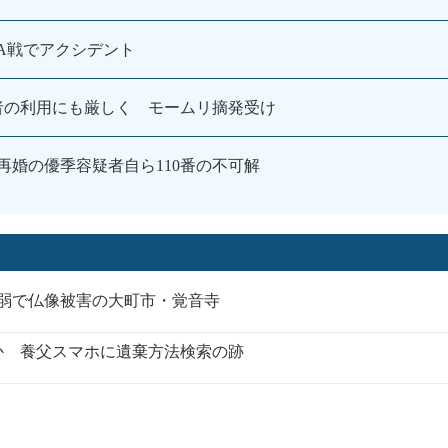
A戦でアクシデント
者の利用にも厳しく モームリ摘発受け
婚の優季容疑者自ら110番の不可解
5弱で仏像被害の大町市・覚音寺
か 養父スマホに遺棄方法検索の跡