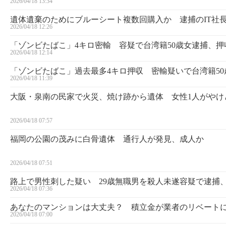
2026/04/18 13:34
遺体遺棄のためにブルーシート複数回購入か 逮捕のIT社
2026/04/18 12:26
「ゾンビたばこ」4キロ密輸 容疑で台湾籍50歳女逮捕、
2026/04/18 12:14
「ゾンビたばこ」過去最多4キロ押収 密輸疑いで台湾籍5
2026/04/18 11:39
大阪・泉南の民家で火災、焼け跡から遺体 女性1人がやけ
2026/04/18 07:57
福岡の公園の茂みに白骨遺体 通行人が発見、成人か
2026/04/18 07:51
路上で男性刺した疑い 29歳無職男を殺人未遂容疑で逮捕
2026/04/18 07:36
あなたのマンションは大丈夫？ 積立金が業者のリベート
2026/04/18 07:00