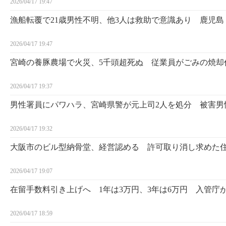
2026/04/17 19:47
漁船転覆で21歳男性不明、他3人は救助で意識あり 鹿児島
2026/04/17 19:47
宮崎の養豚農場で火災、5千頭超死ぬ 従業員がごみの焼却
2026/04/17 19:37
男性署員にパワハラ、宮崎県警が元上司2人を処分 被害男
2026/04/17 19:32
大阪市のビル型納骨堂、経営認める 許可取り消し求めた
2026/04/17 19:07
在留手数料引き上げへ 1年は3万円、3年は6万円 入管庁
2026/04/17 18:59