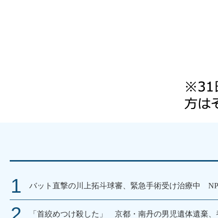
バット直撃の川上拓斗球審、緊急手術受け治療中 N
「首絞めつけ殺した」 京都・南丹の男児遺体遺棄、