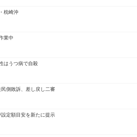
・枕崎沖
作業中
性はうつ病で自殺
住民側敗訴、差し戻し二審
が設定額目安を新たに提示