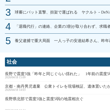
球審にバット直撃、担架で運ばれる ヤクルト－DeN
「退職代行」の連絡、企業の3割が取り合わず、求職
養父逮捕で重大局面 一人っ子の安達結希さん、昨年再
社会
長野で震度5強「昨年と同じぐらい揺れた」 1年前の震度
2026/04/18 15:09
京都・南丹男児遺棄 公衆トイレを現場検証、遺体置いた
2026/04/18 14:03
長野県北部で震度5強と震度5弱の地震相次ぐ