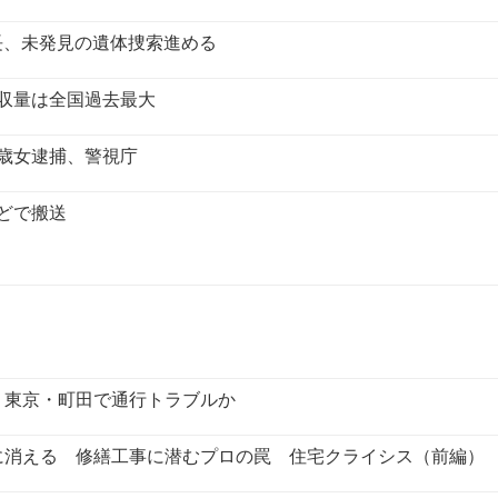
長、未発見の遺体捜索進める
押収量は全国過去最大
0歳女逮捕、警視庁
どで搬送
、東京・町田で通行トラブルか
に消える 修繕工事に潜むプロの罠 住宅クライシス（前編）