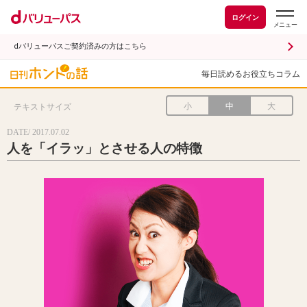
ログイン
dバリューパスご契約済みの方はこちら
毎日読めるお役立ちコラム
小
中
大
テキストサイズ
DATE/ 2017.07.02
人を「イラッ」とさせる人の特徴