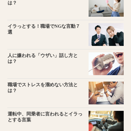
は？
イラっとする！職場でNGな言動７
選
人に嫌われる「ウザい」話し方と
は？
職場でストレスを溜めない方法と
は？
運転中、同乗者に言われるとイラっ
とする言葉