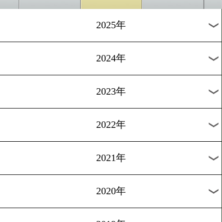
ジョシュアvsプレンガ
7/25
vs
アンソニー ジョ
クリスティ
シュア
プレン
会場:サウジアラビア・ジッダ・スーパードー
月別のタイトル戦
2026年
2025年