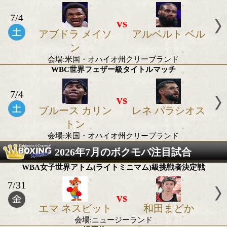
7/11
vs
ムラト ガシエフ
ピーター カ
ル
会場:ロシア・モスクワ
WBO世界ライト級タイトルマッチ
7/4
vs
アブドラ メイソ
アルベルト 
ン
会場:米国・オハイオ州クリーブランド
WBC世界フェザー級タイトルマッチ
7/4
vs
ブルース カリン
レネ パラシ