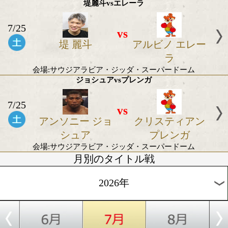
トン
会場:米国・オハイオ州クリーブランド
2026年7月のボクモバ注目試
WBA女子世界アトム(ライトミニマム)級挑戦者
7/31
vs
エマ ネスビット
和田まど
会場:ニュージーランド
堤麗斗vsエレーラ
7/25
vs
堤 麗斗
アルビノ エ
ラ
会場:サウジアラビア・ジッダ・スーパードー