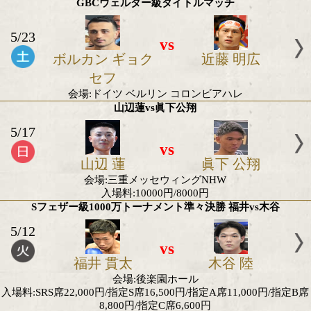
vs
大沼ケン
高山 秀
会場:後楽園ホール
入場料:16500円/11000円/6600円
WBA世界フェザー級暫定王座決定戦
5/24
vs
ルイス レイナル
亀田 京之
ド ヌネス
会場:キルギス・ビシュケク市 Gazprom Sports Com
WBCインターナショナル・ミニマム級王座決
5/24
vs
ザイヴァー ジョ
仲島 辰
ン メデシロ
会場:フィリピン・マニラ