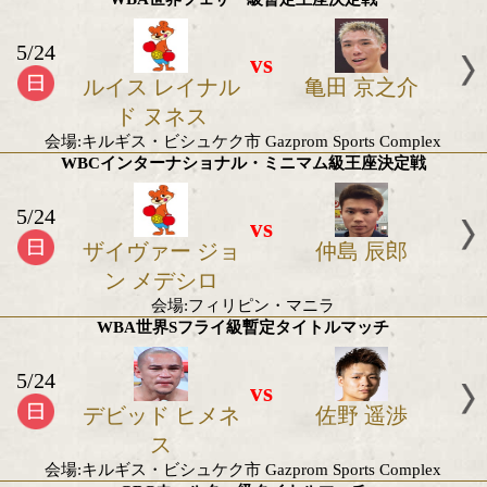
5/12
vs
池側 純
大嶋 剣
会場:後楽園ホール
入場料:SRS席22,000円/指定S席16,500円/指定A席11,0
8,800円/指定C席6,600円
2026年5月のボクモバ注目試
日本ユース・ライト級タイトルマッチ
5/29
vs
橋本 舞孔
西野入 稜
会場:後楽園ホール
入場料:16500円/11000円/6600円
JPBAヘビー級育成王座決定戦
5/29