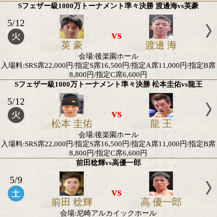
WBA世界Sフライ級暫定タイトルマッチ
5/24
vs
デビッド ヒメネ
佐野 遥
ス
会場:キルギス・ビシュケク市 Gazprom Sports Com
GBCウェルター級タイトルマッチ
5/23
vs
ボルカン ギョク
近藤 明
セフ
会場:ドイツ ベルリン コロンビアハレ
山辺蓮vs眞下公翔
5/17