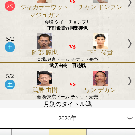
入場料:SRS席22,000円/指定S席16,500円/指定A席11,0
8,800円/指定C席6,600円
Sフェザー級1000万トーナメント準々決勝 松本圭佑
5/12
vs
松本 圭佑
龍 王
会場:後楽園ホール
入場料:SRS席22,000円/指定S席16,500円/指定A席11,0
8,800円/指定C席6,600円
前田稔輝vs高優一郎
5/9
vs
前田 稔輝
高 優一
会場:尼崎アルカイックホール
入場料:VIP席33,000円/指定S席￥22,000円/指定A席16,
席11,000円
中野幹士vsレラト・ドラミニ