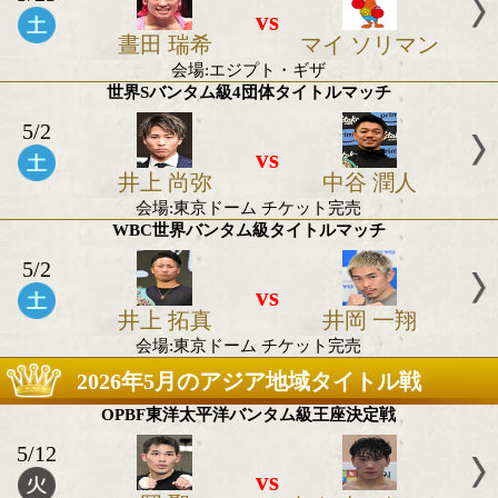
5/23
vs
オレクサンドル
リコ ヴァー
ウシク
ベン
会場:エジプト・ギザ
WBO女子世界Sフライ級タイトルマッチ
5/23
vs
晝田 瑞希
マイ ソリ
会場:エジプト・ギザ
世界Sバンタム級4団体タイトルマッチ
5/2
vs
井上 尚弥
中谷 潤
会場:東京ドーム チケット完売
WBC世界バンタム級タイトルマッチ