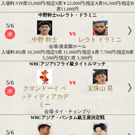
vs
山辺 蓮
眞下 公
会場:三重メッセウィングNHW
入場料:10000円/8000円
Sフェザー級1000万トーナメント準々決勝 福井v
5/12
vs
福井 貫太
木谷 陸
会場:後楽園ホール
入場料:SRS席22,000円/指定S席16,500円/指定A席11,0
8,800円/指定C席6,600円
Sフェザー級1000万トーナメント準々決勝 渡邊海
5/12
vs
英 豪
渡邊 海
会場:後楽園ホール