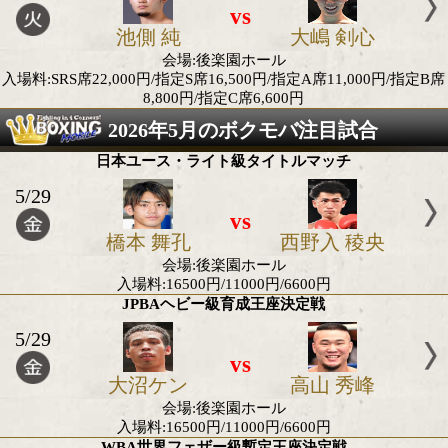
田中 空
佐々木 
会場:東京ドーム チケット完売
WBO-APフライ級タイトルマッチ
5/2
vs
富岡 浩介
田中 将
会場:東京ドーム チケット完売
OPBF東洋太平洋&WBO-AP.Sミドル級タイトル
5/2
vs
ユン ドクノ
森脇 唯
会場:東京ドーム チケット完売
2026年5月の日本タイトル戦
日本Sバンタム級タイトルマッチ