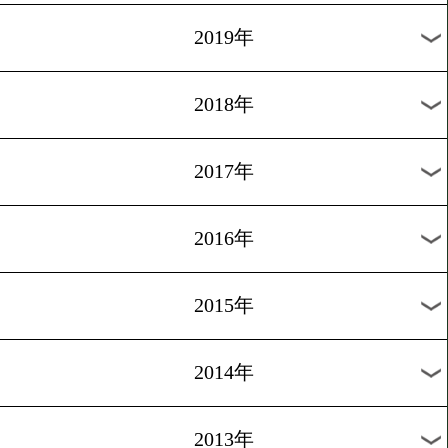
5/6
vs
ジャカラーウッド
チャン ドン
マジュガン
会場:タイ・チョンブリ
下町俊貴vs阿部麗也
5/2
vs
阿部 麗也
下町 俊
会場:東京ドーム チケット完売
武居由樹 再起戦
5/2
vs
武居 由樹
ワン デカ
会場:東京ドーム チケット完売
月別のタイトル戦