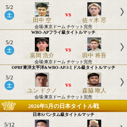
vs
堀池 空希
レイモンド 
ング
会場:後楽園ホール
入場料:RS席 16,500円/指定S席 11,000円/指定A席 7,7
5,500円/指定C席 3,300円
WBO-APフェザー級タイトルマッチ
5/6
vs
藤田 健児
武藤 涼
会場:後楽園ホール
入場料:RS席 16,500円/指定S席 11,000円/指定A席 7,7
5,500円/指定C席 3,300円
OPBF東洋太平洋ウェルター級タイトルマッ
5/2
vs