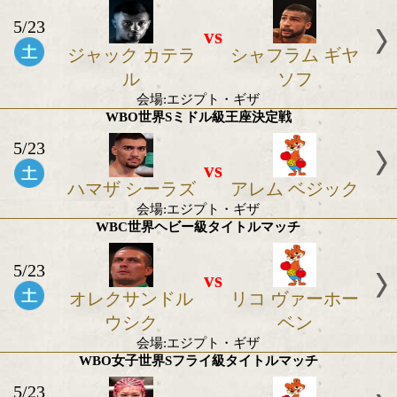
2026年5月の世界タイトル戦
WBA世界ウェルター級正規王座決定戦
5/23
vs
ジャック カテラ
シャフラム 
ル
ソフ
会場:エジプト・ギザ
WBO世界Sミドル級王座決定戦
5/23
vs
ハマザ シーラズ
アレム ベジ
会場:エジプト・ギザ
WBC世界ヘビー級タイトルマッチ