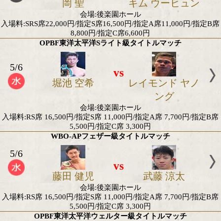
5/2
vs
井上 拓真
井岡 一
会場:東京ドーム チケット完売
2026年5月のアジア地域タイトル
OPBF東洋太平洋バンタム級王座決定戦
5/12
vs
岡 聖
キム ウーヒ
会場:後楽園ホール
入場料:SRS席22,000円/指定S席16,500円/指定A席11,0
8,800円/指定C席6,600円
OPBF東洋太平洋Sライト級タイトルマッチ
5/6