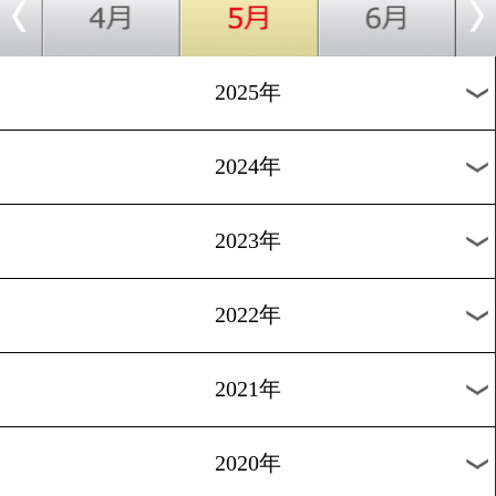
5/6
vs
中野 幹士
レラト ドラ
会場:後楽園ホール
入場料:RS席 16,500円/指定S席 11,000円/指定A席 7,7
5,500円/指定C席 3,300円
WBCアジアSフライ級タイトルマッチ
vs
5/6
クマンドーイ ペ
宝珠山 
ッティディアカデ
ミー
会場:タイ・チョンブリ
WBCアジア・バンタム級王座決定戦