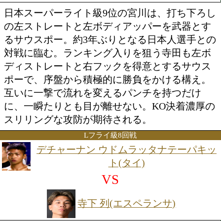
勝ち予想をする
投票の途中経過をみる
日本スーパーライト級9位の宮川は、打
の左ストレートと左ボディアッパーを武
るサウスポー。約3年ぶりとなる日本人
対戦に臨む。ランキング入りを狙う寺田
ディストレートと右フックを得意とする
ポーで、序盤から積極的に勝負をかける
互いに一撃で流れを変えるパンチを持つ
に、一瞬たりとも目が離せない。KO決