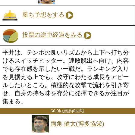
日本ミニマム級7位の寺下は、シャープ
と軽快なフットワークを武器に試合を組
るサウスポーのアウトボクサー。スピー
かした攻撃で主導権を握り、ランキング
出へ向けて確実な勝利をつかみたい。
バンタム級8回戦
テンシャイ ソムアサ(タイ
VS
平井 乃智(石田)
勝ち予想をする