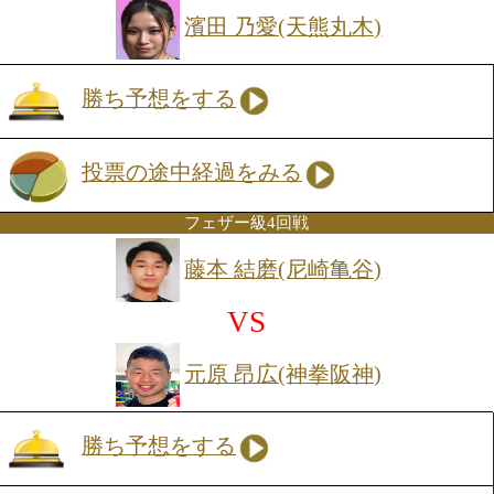
51.0kg契約4回戦
和多 瞬大(ミツキ)
VS
山下 隆志(陽光アダチ)
勝ち予想をする
投票の途中経過をみる
54.5kg契約4回戦