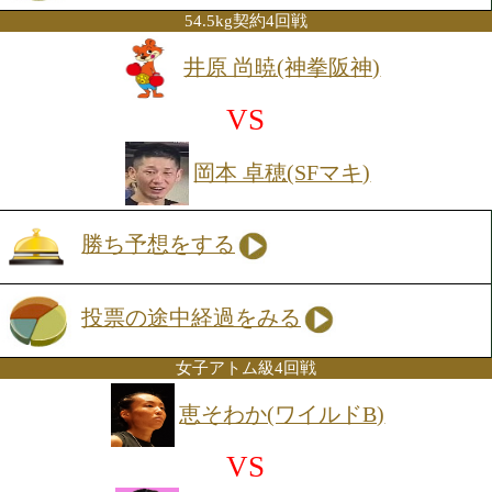
投票の途中経過をみる
60.0㎏契約4回戦
星加 渉瑠(神拳阪神)
VS
中江 星羅(ハラダ)
勝ち予想をする
投票の途中経過をみる