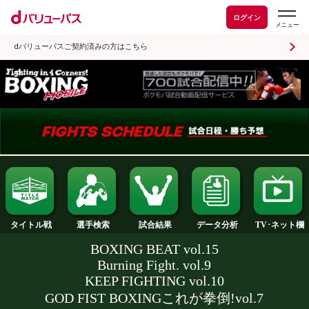
ログイン
dバリューパスご契約済みの方はこちら
試合結果
タイトル戦
選手検索
データ分析
BOXING BEAT vol.15