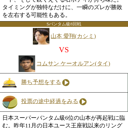
野は、シャープなジャブと高い機動力を
試合の主導権を握るスタイル。近距離で
離でも対応できる器用さに加え、ここ数
フィジカル面の成長も際立っており、着
ベルアップを感じさせる。世界ユース王
ての風格も漂い始めた。挑戦者のクラリ
は、今回が初来日となるサウスポー。懐
を活かした独特の間合いから放たれる左
ート、そして鋭くえぐる右ボディが持ち
タイミングが独特なだけに、一瞬のズレ
を左右する可能性もある。
Sバンタム級8回戦
山本 愛翔(カシミ)