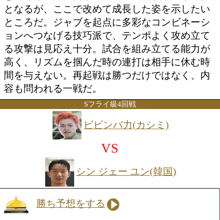
VS
コムサン ケーオルアン(タイ
勝ち予想をする
投票の途中経過をみる
日本スーパーバンタム級6位の山本が再
む。昨年11月の日本ユース王座戦以来の
となるが、ここで改めて成長した姿を示
ところだ。ジャブを起点に多彩なコンビ