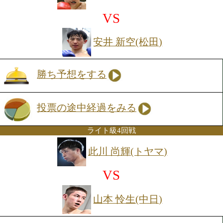
投票の途中経過をみる
Sバンタム級4回戦
水口 丈翔(カシミ)
VS
ソン ミンジェ(韓国)
勝ち予想をする
投票の途中経過をみる