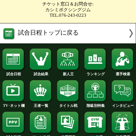
此川 尚輝(トヤマ)
VS
山本 怜生(中日)
勝ち予想をする
投票の途中経過をみる
ライト級4回戦
吉原シュウ(天熊丸木)