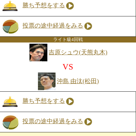
Lフライ級4回戦
手取 雄太(カシミ)
VS
安井 新空(松田)
勝ち予想をする
投票の途中経過をみる
ライト級4回戦