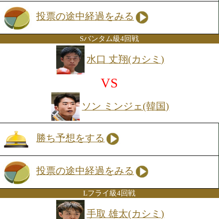
ョンへつなげる技巧派で、テンポよく攻
る攻撃は見応え十分。試合を組み立てる
高く、リズムを掴んだ時の連打は相手に
間を与えない。再起戦は勝つだけではな
容も問われる一戦だ。
Sフライ級4回戦
ビビンバ力(カシミ)
VS
シン ジェー ユン(韓国)
勝ち予想をする