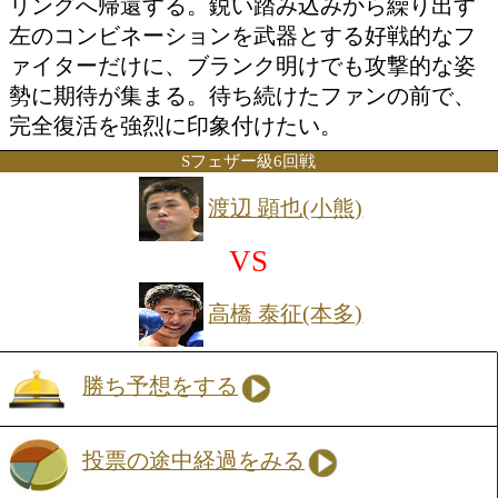
バンタム級8回戦
梶 颯(帝拳)
VS
アブカール ヤノン(比)
勝ち予想をする
投票の途中経過をみる
元日本Sフライ級1位の梶が、約2年7ヶ