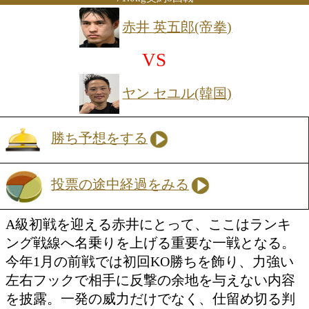
力十分。一方、タイトル挑戦の奈良井は
力の高い左フックと右クロスが最大の武
勢の展開でも一撃で流れをひっくり返す
さを兼ね備えている。さらに奈良井にと
は、実に4年3ヶ月ぶりのサウスポーとの
距離感やタイミングの駆け引きが勝敗を
そうだ。KO決着の匂いが漂う、スリリ
イトルマッチに期待が高まる。
71.0kg契約8回戦
赤井 英五郎(帝拳)
VS
ヤン セユル(韓国)