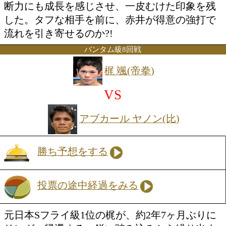
勝ち予想をする
投票の途中経過をみる
A級初戦を迎える赤井にとって、ここは
ング戦線へ名乗りを上げる重要な一戦と
今年1月の前戦では初回KO勝ちを飾り、
左右フックで相手に反撃の余地を与えな
を披露。一発の威力だけでなく、仕留め
断力にも成長を感じさせ、一皮むけた印
した。タフな相手を前に、赤井が得意の
流れを引き寄せるのか?!