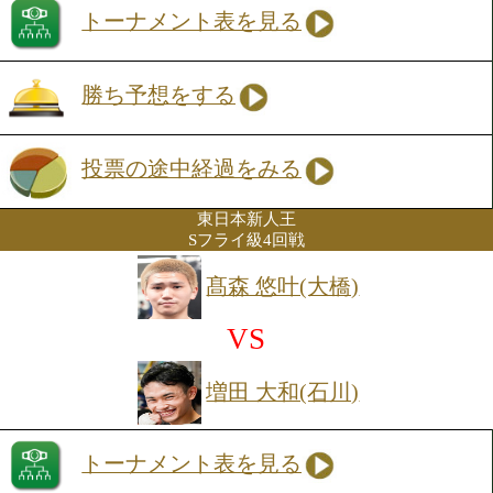
投票の途中経過をみる
1年ぶりの実戦となる渡辺は、前進しな
な手数で圧力をかける左ファイター。自
転力を生かし、得意の展開へ持ち込みた
方、B級初戦の高橋は、決定力十分の左
ートと右フックを武器とするサウスポー
脱出へ強い覚悟を持ってリングに上がる
的なスタイル同士だけに、序盤から激し
戦も予感させる一戦だ。
東日本新人王
Sフェザー級4回戦