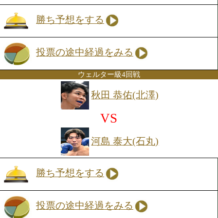
保木井 樹(FUNABASHI)
VS
大和 総支配人(協栄)
トーナメント表を見る
勝ち予想をする
投票の途中経過をみる
東日本新人王