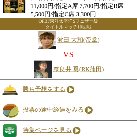
2026年7月4日(土) 17:45開始
会場:後楽園ホール
入場料:指定RS席 16,500円/指
11,000円/指定A席 7,700円/指
5,500円/指定C席 3,300円
OPBF東洋太平洋Sフェザー級
タイトルマッチ10回戦
波田 大和(帝拳)
VS
奈良井 翼(RK蒲田)
勝ち予想をする