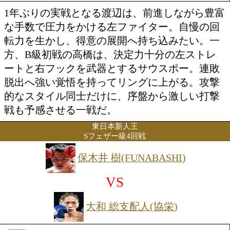
リングへ帰還する。鋭い踏み込みから繰
左のコンビネーションを武器とする好戦
ァイターだけに、ブランク明けでも攻撃
勢に期待が集まる。待ち続けたファンの
完全復活を強烈に印象付けたい。
Sフェザー級6回戦
渡辺 顕也(小熊)
VS
高橋 泰征(本多)
勝ち予想をする