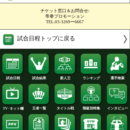
Sフライ級4回戦
髙森 悠叶(大橋)
VS
増田 大和(石川)
トーナメント表を見る
勝ち予想をする
投票の途中経過をみる