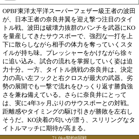
投票の途中経過をみる
特集ページを見る
OPBF東洋太平洋スーパーフェザー級王
が、日本王者の奈良井翼を迎え撃つ注目
トル戦。波田は破壊力抜群のパンチを武
を量産してきたサウスポーで、強烈な一
下に散らしながら相手の体力を奪ってい
イルが持ち味。プレッシャーをかけなが
に追い込み、試合の流れを掌握していく