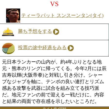
勝ち予想をする
投票の途中経過をみる
Sバンタム級6回戦
山内 翔貴(本田F)
VS
ティーラパット スンスーンタン
勝ち予想をする