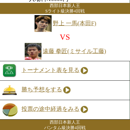
2026年7月26日(日) 12:00開始
会場:フードパル熊本
入場料:10000円
西部日本新人王
Sライト級決勝4回戦
野上 一馬(本田F)
VS
遠藤 拳匠(ミサイル工藤)
トーナメント表を見る