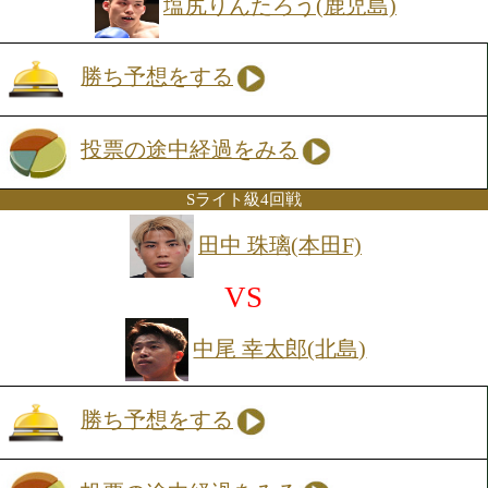
VS
福島 拓(北島)
勝ち予想をする
投票の途中経過をみる
Sライト級4回戦
片岡 一平(本田F)
VS