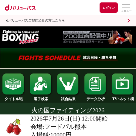
ログイン
dバリューパスご契約済みの方はこちら
試合結果
タイトル戦
選手検索
データ分析
火の国ファイティング2026