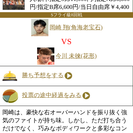
2026年6月29日(月) 17:50開始
会場:後楽園ホール
入場料:指定S席11,000円/指定A席
円/指定B席6,600円/当⽇⾃由席￥
Sフライ級8回戦
岡崎 翔(角海老宝石)
VS
今川 未徠(花形)
勝ち予想をする