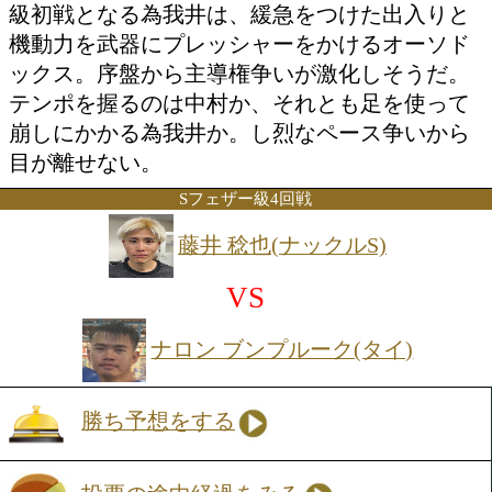
投票の途中経過をみる
山川は、ジャブからワンツー、左ボディ
げる基本に忠実なスタイルが持ち味だ。
しては警戒を怠らず主導権を握りたい。
A級昇格となる一戦だ。
51.5kg契約6回戦
中村 翔氣(M.T)
VS
為我井 慧惟(DANGAN越谷