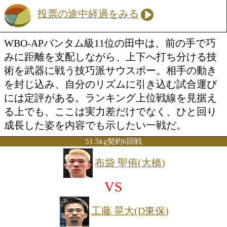
田中 湧也(大橋)
VS
タニャパット シーハナン(タ
勝ち予想をする
投票の途中経過をみる
WBO-APバンタム級11位の田中は、前
みに距離を支配しながら、上下へ打ち分
術を武器に戦う技巧派サウスポー。相手