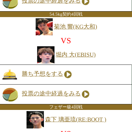
勝ち予想をする
投票の途中経過をみる
長身サウスポーの中村は、ジャブを起点
な距離感で試合を組み立てるテクニシャ
級昇格でラウンド数が伸びたことで、自
ズムを作りやすくなるだろう。一方、同
級初戦となる為我井は、緩急をつけた出
機動力を武器にプレッシャーをかけるオ
ックス。序盤から主導権争いが激化しそ
テンポを握るのは中村か、それとも足を
崩しにかかる為我井か。し烈なペース争