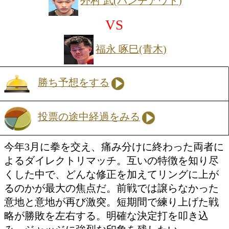
投票の途中経過をみる
2025年東日本Sフライ級新人王の布袋は
続ける圧力とパワフルな連打が魅力の右
ター。昨年12月の全日本新人王決定戦以
る再起戦で、再び浮上への一歩を踏み出
する2025年西部日本フライ級新人王の
前の手で揺さぶりをかけながらテンポ良
込むサウスポー。リズム戦に持ち込みた
西新人王経験者同士による意地のぶつか
い。激しい主導権争いになりそうだ。
ウェルター級6回戦