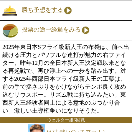
を封じ込み、自分のリズムに引き込む試
には定評がある。ランキング上位戦線を
る上でも、ここは実力差だけでなく、ひ
成長した姿を内容でも示したい一戦だ。
51.5kg契約6回戦
布袋 聖侑(大橋)
VS
工藤 晃大(D東保)
勝ち予想をする