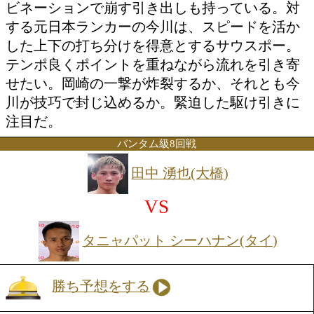
投票の途中経過をみる
岡崎は、豪快な右オーバーハンドを振り
気のファイトが持ち味。しかし、ただ打
だけでなく、巧みなボディワークと多彩
ビネーションで崩す引き出しも持ってい
する元日本ランカーの今川は、スピード
した上下の打ち分けを得意とするサウス
テンポ良くポイントを重ねながら流れを
せたい。岡崎の一撃が炸裂するか、それ
川が技巧で封じ込めるか。緊迫した駆け
注目だ。
バンタム級8回戦