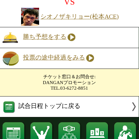
目が離せない。
Sフェザー級4回戦
藤井 稔也(ナックルS)
VS
ナロン ブンプルーク(タイ
勝ち予想をする
投票の途中経過をみる
54.5kg契約4回戦