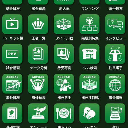
菊池 響(KG大和)
VS
堀内 大(EBISU)
勝ち予想をする
投票の途中経過をみる
フェザー級4回戦
森下 璃亜琉(RE:BOOT )