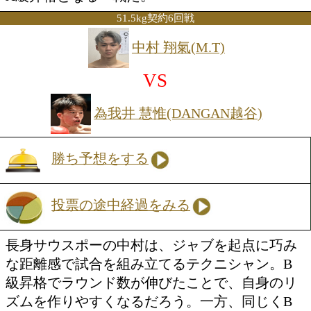
るのかが最大の焦点だ。前戦では譲らな
意地と意地が再び激突。短期間で練り上
略が勝敗を左右する。明確な決定打を叩
み、ジャッジに強烈な印象を残したい。
フェザー級6回戦
山川 健太(大橋)
VS
チャヤーティット ティタム(タ
勝ち予想をする