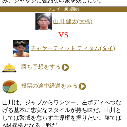
外村 武(パンチアウト)
VS
福永 啄巳(青木)
勝ち予想をする
投票の途中経過をみる
今年3月に拳を交え、痛み分けに終わっ
よるダイレクトリマッチ。互いの特徴を
くした中で、どんな修正を加えてリング