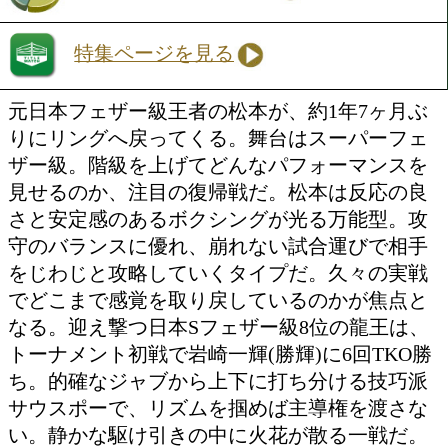
VS
龍 王(角海老宝石)
トーナメント表を見る
勝ち予想をする
投票の途中経過をみる
特集ページを見る