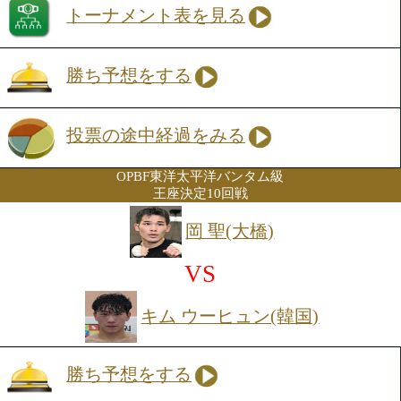
る戦い方が光った。対する木谷は、メキ
輸入ボクサー。独特のリズムと、いかに
うなパンチが印象的なタイプだ。前戦で
ントで劣勢の中、逆転KO勝ち。最後ま
諦めない勝負強さを見せつけた。試合巧
井が主導権を握るのか、それとも木谷が
流れをひっくり返すのか。読み合いと一
張感が交錯する一戦になりそうだ。
ミニマム級6回戦
所 龍太(DANGAN)
VS