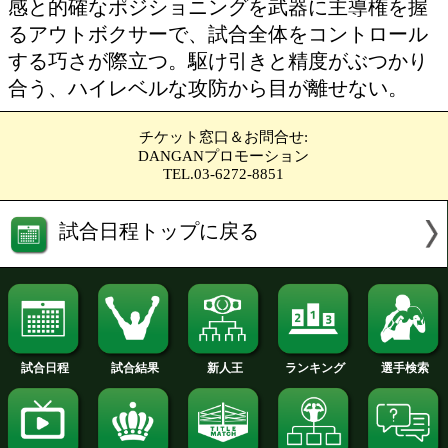
トーナメント表を見る
勝ち予想をする
投票の途中経過をみる
OPBF東洋太平洋バンタム級
王座決定10回戦
岡 聖(大橋)
VS