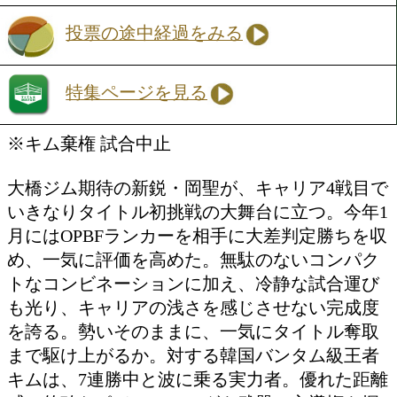
ジョン ドミニク レドレス(
勝ち予想をする
投票の途中経過をみる
東日本新人王
Sバンタム級4回戦
松本 龍也(協栄)
VS
今藤 悠開(DANGAN郡山)