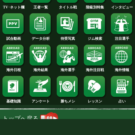
キム ウーヒュン(韓国)
勝ち予想をする
投票の途中経過をみる
特集ページを見る
※キム棄権 試合中止
大橋ジム期待の新鋭・岡聖が、キャリア
いきなりタイトル初挑戦の大舞台に立つ
月にはOPBFランカーを相手に大差判定