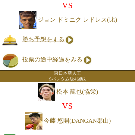
勝ち予想をする
投票の途中経過をみる
特集ページを見る
日本Sフェザー級9位の福井は、相手の
り取りながら試合を支配していく試合巧
り強さと気持ちの強さを併せ持つファイ
だ。トーナメント初戦では序盤にペース
れながらも、冷静に立て直して接戦を制
試合の流れを読みながら着実にポイント