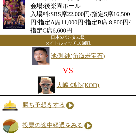
[OPBF]
Sフェザー級1000万円トーナメン
2026年5月12日(火) 17:45開始
会場:後楽園ホール
入場料:SRS席22,000円/指定S席1
円/指定A席11,000円/指定B席 8,
指定C席6,600円
日本Sバンタム級
タイトルマッチ10回戦
池側 純(角海老宝石)
VS
大嶋 剣心(KOD)