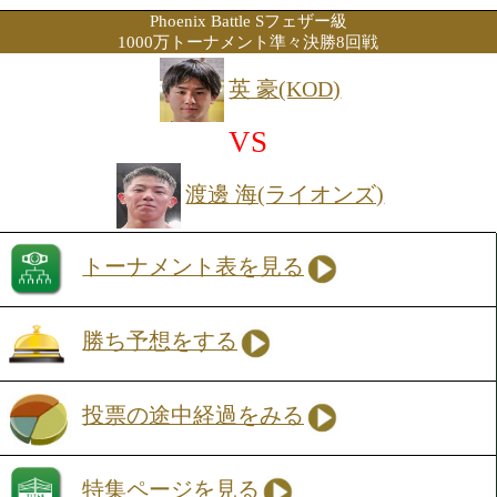
元日本フェザー級王者の松本が、約1年7
りにリングへ戻ってくる。舞台はスーパ
ザー級。階級を上げてどんなパフォーマ
見せるのか、注目の復帰戦だ。松本は反
さと安定感のあるボクシングが光る万能
守のバランスに優れ、崩れない試合運び
をじわじと攻略していくタイプだ。久々
でどこまで感覚を取り戻しているのかが
なる。迎え撃つ日本Sフェザー級8位の
トーナメント初戦で岩崎一輝(勝輝)に6回
ち。的確なジャブから上下に打ち分ける
サウスポーで、リズムを掴めば主導権を
い。静かな駆け引きの中に火花が散る一