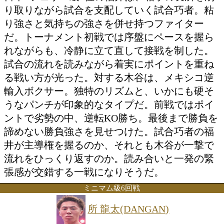
両者の共通点はジャブ。距離を制するそ
が、試合の流れを大きく左右する。技術
ミングが交錯する、緊張感の高い攻防が
れる。
Phoenix Battle Sフェザー級
1000万トーナメント準々決勝8回戦
福井 貫太(石田)
VS
木谷 陸(KG大和)
トーナメント表を見る