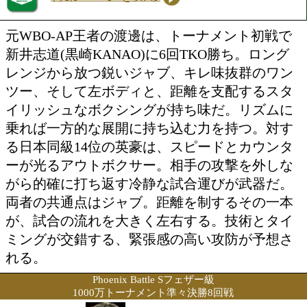
Phoenix Battle Sフェザー級
1000万トーナメント準々決勝8回戦
英 豪(KOD)
VS
渡邊 海(ライオンズ)
トーナメント表を見る
勝ち予想をする