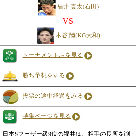
投票の途中経過をみる
特集ページを見る
元WBO-AP王者の渡邊は、トーナメン
新井志道(黒崎KANAO)に6回TKO勝ち
レンジから放つ鋭いジャブ、キレ味抜群
ツー、そして左ボディと、距離を支配す
イリッシュなボクシングが持ち味だ。リ
乗れば一方的な展開に持ち込む力を持つ
る日本同級14位の英豪は、スピードとカ
ーが光るアウトボクサー。相手の攻撃を
がら的確に打ち返す冷静な試合運びが武