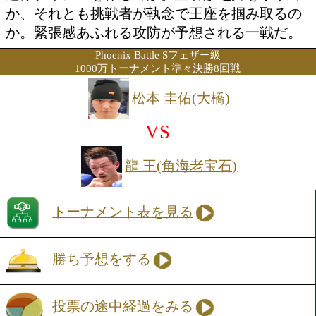
でも崩れないタフネスぶりも証明し、王
ての資質を見せつけた。鬼門とされる初
を突破し、存在感をさらに高めたい。対
嶋剣心は、今回が4度目のタイトル挑戦
を逃さない嗅覚と、決定力の高い右クロ
大の武器だ。移籍初戦で巡ってきたビッ
ンスに、闘志を燃やしてリングに上がる
チと距離を活かす池側に対し、大嶋がど
込みチャンスを作るのか。王者が地力を
か、それとも挑戦者が執念で王座を掴み
か。緊張感あふれる攻防が予想される一
Phoenix Battle Sフェザー級
1000万トーナメント準々決勝8回戦
松本 圭佑(大橋)