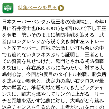
勝ち予想をする
投票の途中経過をみる
特集ページを見る
日本スーパーバンタム級王者の池側純は
月に石井渡士也(RE:BOOT)を9回TKO
を奪取。勢いそのままに初防衛戦を迎え
器はロングレンジから鋭く突き刺す左ス
トと左アッパー。前戦では激しい打ち合