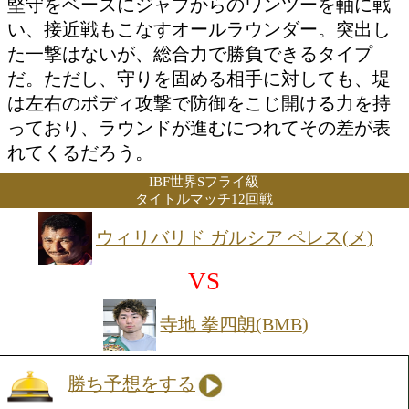
VS
レオバルド キンタナ(メ)
勝ち予想をする
投票の途中経過をみる
特集ページを見る
見どころ:ゴールデンルーキー堤麗斗が