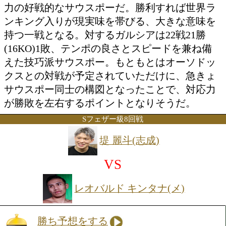
VS
エリドソン ガルシア(ドミニカ
勝ち予想をする
投票の途中経過をみる
特集ページを見る
※対戦相手が変更
前日本ライト級王者の今永が、世界ラン