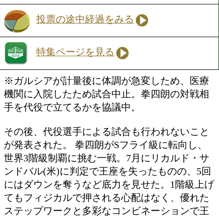
アラビアでプロ4戦目のリングに立つ。
から3戦はいずれも米国での世界戦アン
ド。着実にキャリアを積み重ねてきた逸
今度は中東の地で拳を振るう。堤の持ち
ピード感のあるテンポに加え、左ストレ
右ボディ、さらに左ボディストレートと
決定力の高いショット。序盤から試合を
し、相手に的を絞らせない多彩な攻めで
を握ることが期待される。対するキンタ
堅守をベースにジャブからのワンツーを
い、接近戦もこなすオールラウンダー。
た一撃はないが、総合力で勝負できるタ
だ。ただし、守りを固める相手に対して
は左右のボディ攻撃で防御をこじ開ける