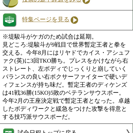
特集ページを見る
※ガルシアが計量後に体調が急変しため
機関に入院したため試合中止。拳四朗の
手を代役で立てるかを協議中。
その後、代役選手による試合も行われな
が発表された。 拳四朗がSフライ級に転
世界3階級制覇に挑む一戦。7月にリカル
ンドバル(米)に判定で王座を失ったもの
にはダウンを奪うなど底力を見せた。1
てもフィジカルで押される心配はなく、