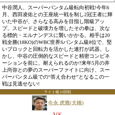
VS
セバスチャン ヘルナンデス(
勝ち予想をする
投票の途中経過をみる
特集ページを見る
中谷潤人、スーパーバンタム級転向初戦!
月、西田凌佑との王座統一戦を制し2冠