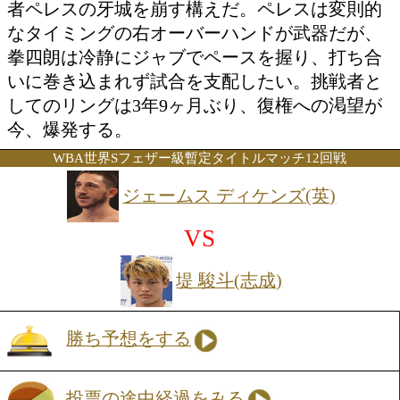
っており、ラウンドが進むにつれてその
れてくるだろう。
IBF世界Sフライ級
タイトルマッチ12回戦
ウィリバリド ガルシア ペレス
VS
寺地 拳四朗(BMB)
勝ち予想をする
投票の途中経過をみる