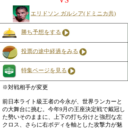
いた中谷が、さらなる高みを目指し階級
プ。スピードと破壊力を増したその拳は
る標的・エルナンデスに襲いかかる。相手
戦全勝(18KO)のWBC世界Sバンタム級8
いブロックと回転力を活かした連打が武
かし、中谷の圧倒的なスピードと精密コ
ーションを前に、耐えられるのか?来年5
上尚弥との夢のスーパーファイトに向け
パーバンタム級での“答え合わせ”となる
戦は見逃せない!
ライト級10回戦
今永 虎雅(大橋)