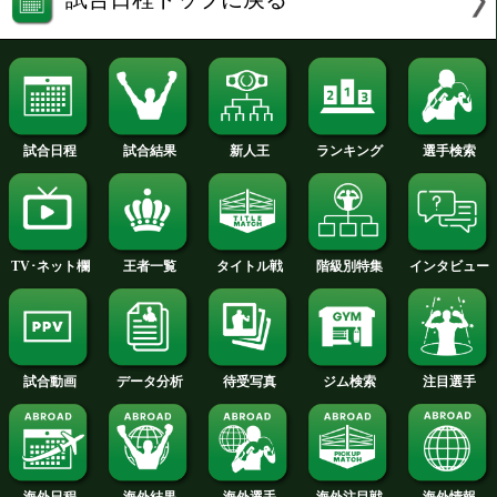
ステップワークと多彩なコンビネーショ
者ペレスの牙城を崩す構えだ。ペレスは
なタイミングの右オーバーハンドが武器
拳四朗は冷静にジャブでペースを握り、
いに巻き込まれず試合を支配したい。挑
してのリングは3年9ヶ月ぶり、復権への
今、爆発する。
WBA世界Sフェザー級暫定タイトルマッチ12
ジェームス ディケンズ(英
VS
堤 駿斗(志成)