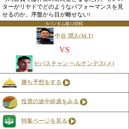
が、ついにリヤドのリングに登場。今年
ムロジョン・アフマダリエフ(ウズベキス
を完璧なアウトボクシングで圧倒し、過
と目される相手に何もさせなかった。世
プが年間4試合をこなす異例の強行軍で
の勢いは衰え知らず。勝てば世界戦27連
上最多記録に並ぶ。挑戦者ピカソは長い
を活かした左ボディとワンツーが武器だ
っ向勝負では井上の前に壁となるだけ。
ターがリヤドでどのようなパフォーマン
せるのか。序盤から目が離せない!
Sバンタム級12回戦
中谷 潤人(M.T)