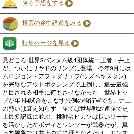
井上 尚弥(大橋)
VS
アラン ピカソ(メ)
勝ち予想をする
投票の途中経過をみる
特集ページを見る
見どころ:世界Sバンタム級4団体統一王