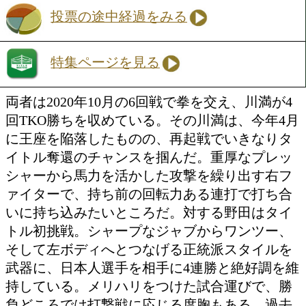
野田 賢史(金子)
勝ち予想をする
投票の途中経過をみる
特集ページを見る
両者は2020年10月の6回戦で拳を交え、
回TKO勝ちを収めている。その川満は、
に王座を陥落したものの、再起戦でいき