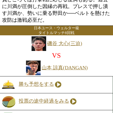
イトル奪還のチャンスを掴んだ。重厚な
シャーから馬力を活かした攻撃を繰り出
ァイターで、持ち前の回転力ある連打で
いに持ち込みたいところだ。対する野田
トル初挑戦。シャープなジャブからワン
そして左ボディへとつなげる正統派スタ
武器に、日本人選手を相手に4連勝と絶
持している。メリハリをつけた試合運び
負どころでは打撃戦に応じる度胸もある
に川満が圧倒した因縁の再戦。プレスで
す川満か、勢いに乗る野田か──ベルト
攻防は激戦必至だ。
日本ユース・ウェルター級
タイトルマッチ8回戦