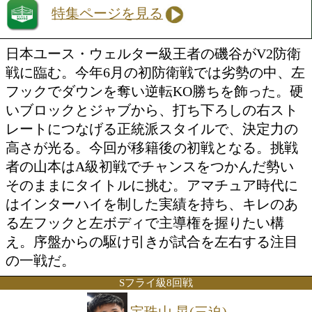
磯谷 大心(三迫)
VS
山本 諒真(DANGAN)
勝ち予想をする
投票の途中経過をみる
特集ページを見る