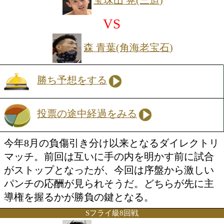
日本ユース・ウェルター級王者の磯谷が
戦に臨む。今年6月の初防衛戦では劣勢
フックでダウンを奪い逆転KO勝ちを飾
いブロックとジャブから、打ち下ろしの
レートにつなげる正統派スタイルで、決
高さが光る。今回が移籍後の初戦となる
者の山本はA級初戦でチャンスをつかん
そのままにタイトルに挑む。アマチュア
はインターハイを制した実績を持ち、キ
る左フックと左ボディで主導権を握りた
え。序盤からの駆け引きが試合を左右す
の一戦だ。
Sフライ級8回戦