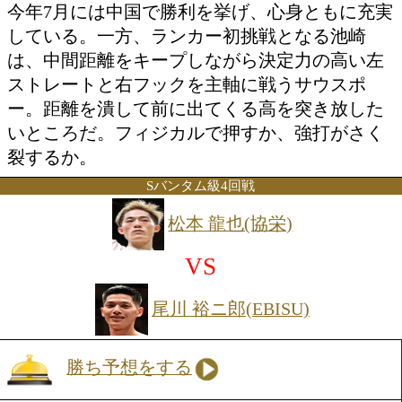
日本Sフライ級13位の森口が移籍初戦を
ジャブからワンツー、左ボディにつなげ
のバランスが良いボクサーで、スムーズ
のコントロールが持ち味だ。一方、ラン
返り咲きを狙う佐藤は、懐に飛び込んで
を活かした連打を得意とするサウスポー
衝突の展開になればスリリングな攻防が
きる。
フェザー級8回戦
池崎 創哉(三迫)
VS