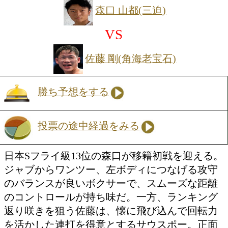
宝珠山 晃(三迫)
VS
森 青葉(角海老宝石)
勝ち予想をする
投票の途中経過をみる
今年8月の負傷引き分け以来となるダイ
マッチ。前回は互いに手の内を明かす前
がストップとなったが、今回は序盤から