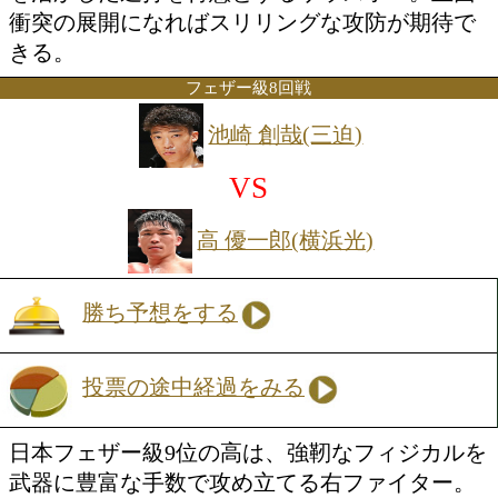
パンチの応酬が見られそうだ。どちらが
導権を握るかが勝負の鍵となる。
Sフライ級8回戦
森口 山都(三迫)
VS
佐藤 剛(角海老宝石)
勝ち予想をする
投票の途中経過をみる