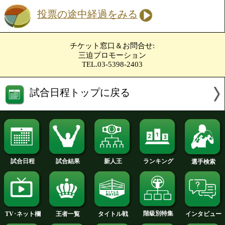
高 優一郎(横浜光)
勝ち予想をする
投票の途中経過をみる
日本フェザー級9位の高は、強靭なフィ
武器に豊富な手数で攻め立てる右ファイ
今年7月には中国で勝利を挙げ、心身と
している。一方、ランカー初挑戦となる
は、中間距離をキープしながら決定力の
ストレートと右フックを主軸に戦うサウ
ー。距離を潰して前に出てくる高を突き