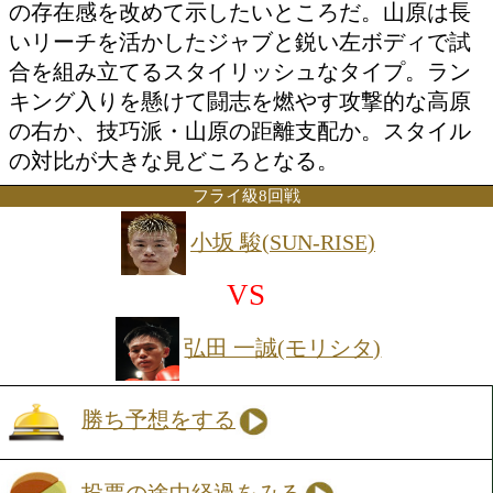
投票の途中経過をみる
日本ライト級13位の高原は、前へ出てプ
かけながら、決定力の高い右ストレート
ッパーを叩き込むハードパンチャー。ラ
の存在感を改めて示したいところだ。山
いリーチを活かしたジャブと鋭い左ボデ
合を組み立てるスタイリッシュなタイプ
キング入りを懸けて闘志を燃やす攻撃的
の右か、技巧派・山原の距離支配か。ス
の対比が大きな見どころとなる。
フライ級8回戦