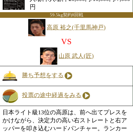
2025年12月14日(日) 12:00開始
会場:神戸芸術センター
入場料:入場料 20,000円/10,000円
円
59.5kg契約8回戦
高原 裕之(千里馬神戸)
VS
山原 武人(匠)
勝ち予想をする