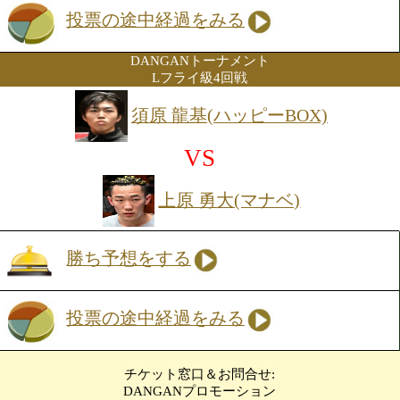
VS
鶴田 朋大(RE:BOOT )
勝ち予想をする
投票の途中経過をみる
DANGANトーナメント
Sフライ級4回戦
阿南 将汰(ワタナベ)