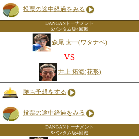
DANGANトーナメント
Sバンタム級4回戦
愛甲 隼士(DANGAN越谷)
VS
スレスタ ニクソン(輪島S
勝ち予想をする
投票の途中経過をみる