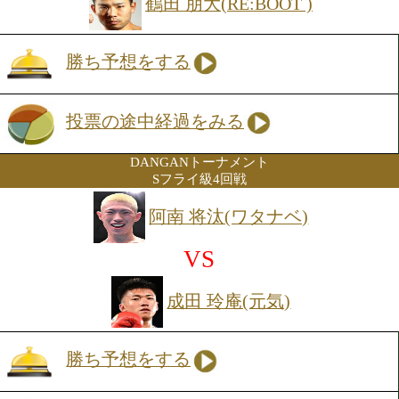
本間 京介(Reason押上)
VS
松本 和樹(新日本木村)
勝ち予想をする
投票の途中経過をみる
DANGANトーナメント
バンタム級4回戦
菅原 秀吾(本望)