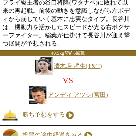
長谷川 優太(熊谷コサカ)
勝ち予想をする
投票の途中経過をみる
見どころ:稲葉は今年5月に現日本・OPB
フライ級王者の谷口将隆(ワタナベ)に敗
来の再起戦。前後の動きを意識しながら
ィから崩していく基本に忠実なタイプ。
は、機動力を活かしたスピードが光る右
ーファイター。稲葉が仕掛けて長谷川が