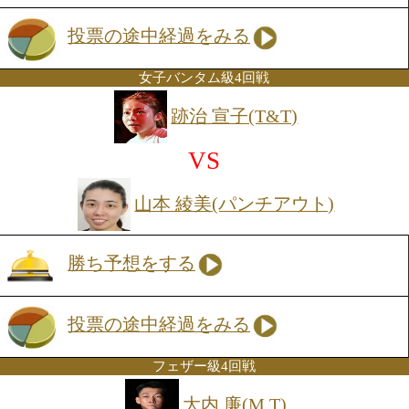
小西 健次郎(T&T)
VS
横山 達也(ワールドS)
勝ち予想をする
投票の途中経過をみる
Sフェザー級4回戦
柿原 健太(レイS)