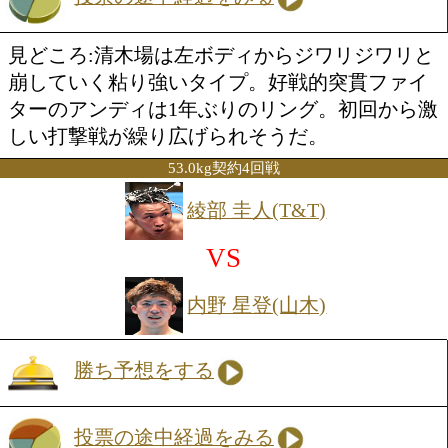
つ展開が予想される。
49.5kg契約6回戦
清木場 哲生(T&T)
VS
アンディ アツシ(宮田)
勝ち予想をする
投票の途中経過をみる
見どころ:清木場は左ボディからジワリ