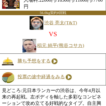
2025年11月26日(水) 18:00開始
会場:後楽園ホール
入場料:22000円/16500円/11000
円
56.0kg契約8回戦
渋谷 亮太(T&T)
VS
稲元 純平(熊谷コサカ)
勝ち予想をする