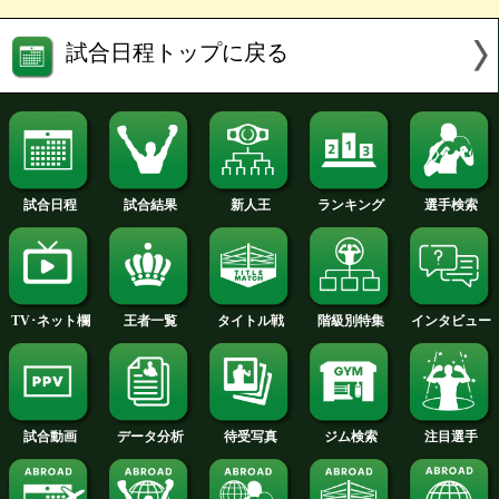
トーナメント表を見る
勝ち予想をする
投票の途中経過をみる
Sバンタム級4回戦
シン フィウォン(三迫)
VS
石川 直人(湘南龍拳)