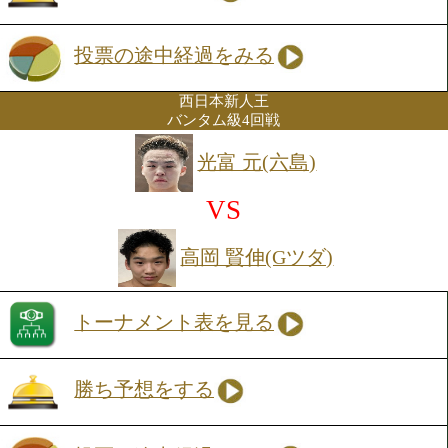
Lフライ級4回戦
西野 颯志(六島)
VS
宮下 聡師(JM加古川)
トーナメント表を見る
勝ち予想をする
投票の途中経過をみる