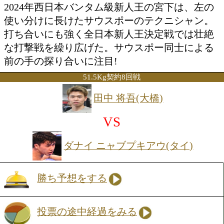
宮下 椋至(JM加古川)
勝ち予想をする
投票の途中経過をみる
特集ページを見る
見どころ:大橋ジム期待のスーパールー
が4戦目で初めて日本人選手と対決する
あるジャブから一瞬の隙を突き、キレ味
パンチで仕留める技巧派サウスポーで試
ねるごとにプロの戦いにアジャストして