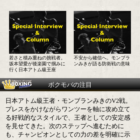
意地と意地が激突! モンブ
モンブランみきvs
ランみきと坂本望愛が見せ
愛! フェイスオフな
た真っ向勝負
まる緊張感