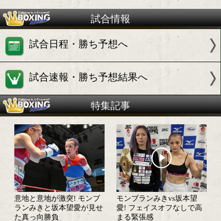
VS
WBOアトム級8位
OPBFアトム級8位
JBCアトム級1位
坂本 望愛(大成)
試合情報
試合日程・勝ち予想へ
試合速報・勝ち予想結果へ
特集記事