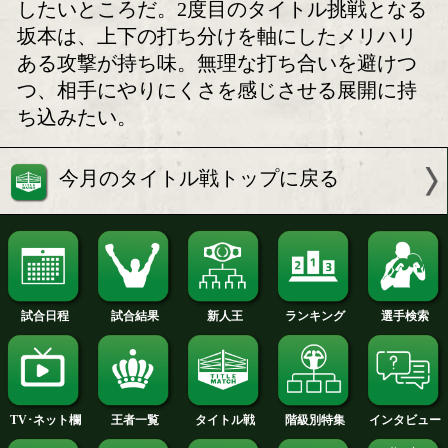
若さと積み重ねの挑戦者。
不安から確信へ。モ
坂本望愛が後楽園で掴みに
ンみきが語る防衛戦
行く日本アトム級王座
ボクモバの注目
日本アトム級王者・モンブランみきのV
プレスをかけながらワンツーを軸に攻
る好戦的なスタイルで、王者としての
を見せてきた。次のステップへ進むた
も、チャンピオンとしての力の差を明
したいところだ。2度目のタイトル挑戦
坂本は、上下の打ち分けを軸にしたメ
ある攻撃が持ち味。無理な打ち合いを