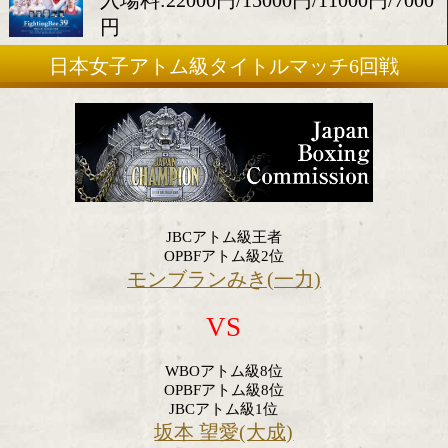
2026年3月27日(金)
会場:後楽園ホール
入場料:22000円/15000円/11000
円
日本女子アトム級タイトルマッチ6
JBCアトム級王者
OPBFアトム級2位
モンブランみき(一力)