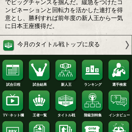
奈良井翼vs梶野翔太! 王者
日本スーパーフェザ
の壁か若き挑戦か?!
者の奈良井翼が20
翔太を迎え撃つ!
ボクモバの注目
日本Sフェザー級王者の奈良井が3度目
戦に挑む。今年5月には前王者・原優奈(
をKOで退け、返り討ちに成功。鋭い踏
から繰り出す左フック、右ストレート
力抜群。攻防のバランスに優れ、勝負
さない嗅覚も兼ね備えている。今回は
ピオンとして、実力の違いを見せつけ
戦だ。挑戦者の日本ユース王者の梶野
年9月の決定戦を制し、戴冠からわずか