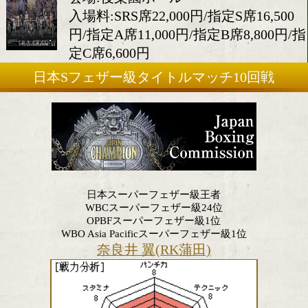
[日本]
2025年11月27日(木)
会場:後楽園ホール
入場料:SRS席22,000円/指定S席1
円/指定A席11,000円/指定B席8,
定C席6,600円
日本Sフェザー級タイトルマッチ10
日本スーパーフェザー級王者