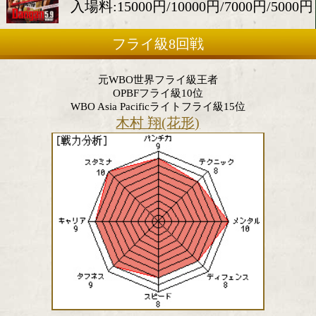
2022年5月9日(月)
会場:後楽園ホール
入場料:15000円/10000円/7000
フライ級8回戦
元WBO世界フライ級王者
OPBFフライ級10位
WBO Asia Pacificライトフライ級15位
木村 翔(花形)