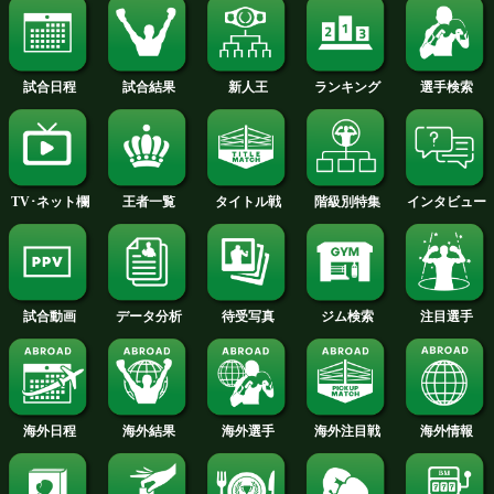
堀川龍「勝ち筋が見えてい
木村翔が5月9日(月
る」
龍と対戦。
ボクモバの注目
見どころ:元世界王者の木村が約2年3ヶ
のリングに上がる。花形ジムに移籍して
となる。再び世界をアピールする内容
たいところだ。拳を交える堀川は昨年2
本ユース王座決定戦以来の再起戦。格
村に対し、持ち前のスピードを活かし
で揺さぶりをかけたい。