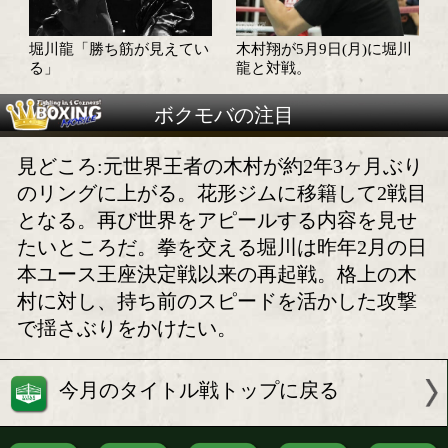
木村翔が2年3ヶ月ぶりのリング!
木村翔と堀川龍が計量をク
進化した木村翔をお
リア!
に