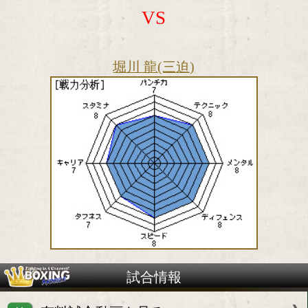
VS
堀川 龍(三迫)