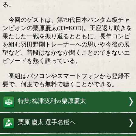
栗原慶太(KOD)が出演!
やすおかだいごがMCを務める「rsc prod
プレゼンツ第178回 だいごのNO BOXING
LIFE」の最新回が、7日からオンエアし
る。
今回のゲストは、第79代日本バンタム
ンピオンの栗原慶太(33=KOD)。王座返
果たした一戦を振り返るとともに、長年
を組む羽田野剛トレーナーへの思いや今
望など、普段はなかなか聞くことのでき
ピソードを熱く語っている。