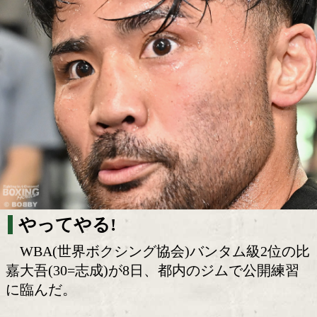
歓声か沈黙か! 比嘉大吾 覚悟の世界