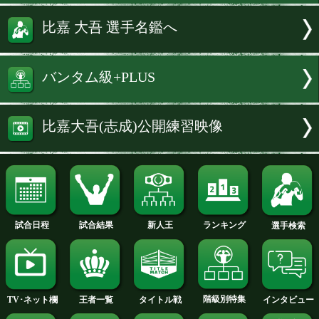
界2階級制覇も懸かる大一番だ。
続きを読む
試合速報・勝ち予想結果へ
TALE OF THE TAPE
比嘉 大吾 選手名鑑へ
バンタム級+PLUS