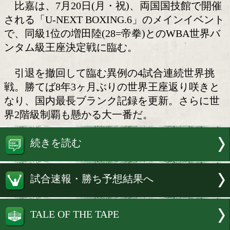
やってやる!
WBA(世界ボクシング協会)バンタム級
嘉大吾(30=志成)が8日、都内のジムで公
に臨んだ。
比嘉は、7月20日(月・祝)、両国国技
される「U-NEXT BOXING.6」のメイ
で、同級1位の増田陸(28=帝拳)とのWB
ンタム級王座決定戦に臨む。
引退を撤回して臨む異例の4試合連続
戦。勝てば8年3ヶ月ぶりの世界王座返り
なり、国内最長ブランク記録を更新。さ