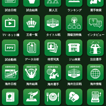
TALE OF THE TAPE
森脇 唯人 選手名鑑へ
ユン ドクノ 選手名鑑へ
スーパーミドル級+PLUS
試合日程
試合結果
新人王
ランキング