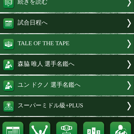
が2-1の判定勝ちでタイトル奪取に成功
ら5ヶ月、今度は王者として敵地韓国に
み、ダイレクトリマッチに臨む。
なお、WBOアジアパシフィックのラ
は、5月以降更新されておらず、森脇は
グ3位のままだが、王座を保持している
続きを読む
試合日程へ