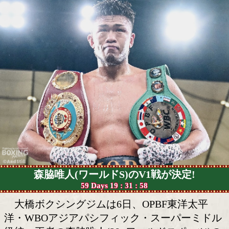
森脇唯人が敵地ソウルで因縁のダイレク
チ!