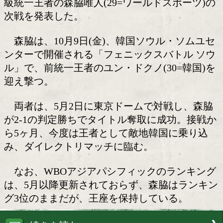
森脇唯人(ワールドS)のV1戦が決定
59 Days 19 : 31 : 58
大橋ボクシングジムは6日、OPBF東洋
洋・WBOアジアパシフィック・スーパ
級統一王者の森脇唯人(29=ワールドスポ
次戦を発表した。
森脇は、10月9日(金)、韓国ソウル・
ンターで開催される「フェニックスバト
ル」で、前統一王者のユン・ドクノ(30=
迎え撃つ。
両者は、5月2日に東京ドームで対戦し