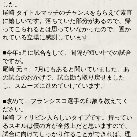
う。「勝つのは当たり前」と語る一方で
強く口にしたのは"勝ち方"へのこだわり
た。
東京初見参となる後楽園ホールで、ど
ンパクトを残そうとしているのか。その
を聞いた。
■復帰2戦目で王座返り咲きのチャンス
した。
尾崎 タイトルマッチのチャンスをもら
に嬉しいです。落ちていた部分があるの
ってこられるとは思っていなかったので
れている立場に感謝しています。