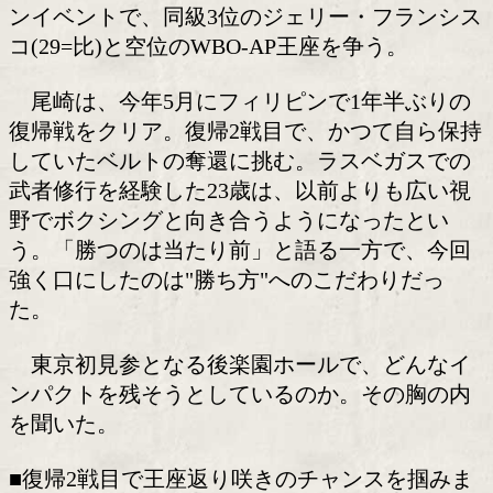
尾崎優日(ワールドスポーツ)
前WBOアジアパシフィック・ライト
王者の尾崎優日(23=ワールドスポーツ)は
15日(水)、後楽園ホールで開催される
「TREASURE BOXING PROMOTION 
ンイベントで、同級3位のジェリー・フ
コ(29=比)と空位のWBO-AP王座を争う。
尾崎は、今年5月にフィリピンで1年半
復帰戦をクリア。復帰2戦目で、かつて
していたベルトの奪還に挑む。ラスベガ
武者修行を経験した23歳は、以前よりも
野でボクシングと向き合うようになった