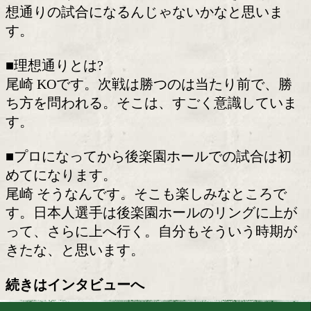
■今年5月に試合をして、間隔が短い中
ですが。
尾崎 元々、7月にもあると聞いていまし
の試合のおかげで、試合勘も取り戻せま
し、スムーズに進めていけています。
■改めて、フランシスコ選手の印象を教
ださい。
尾崎 フィリピン人らしいタイプです。
るスキルは僕の方が全然上だと思います
試合に向けてしっかり作ることができれ
想通りの試合になるんじゃないかなと思
す。