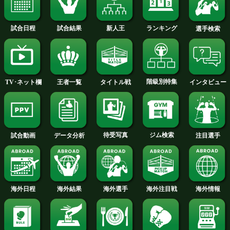
続きを読む
試合速報・勝ち予想結果へ
TALE OF THE TAPE
インタビューへ
尾崎 優日 選手名鑑へ