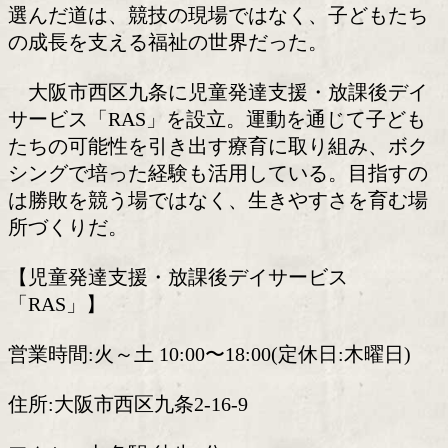
川口勝太氏(41)
2021年9月の試合を最後にグローブを
WBOアジアパシフィック・スーパーフ
定王者の川口勝太氏(41)。リングを降り
選んだ道は、競技の現場ではなく、子ど
の成長を支える福祉の世界だった。
大阪市西区九条に児童発達支援・放課
サービス「RAS」を設立。運動を通じて
たちの可能性を引き出す療育に取り組み
シングで培った経験も活用している。目
は勝敗を競う場ではなく、生きやすさを