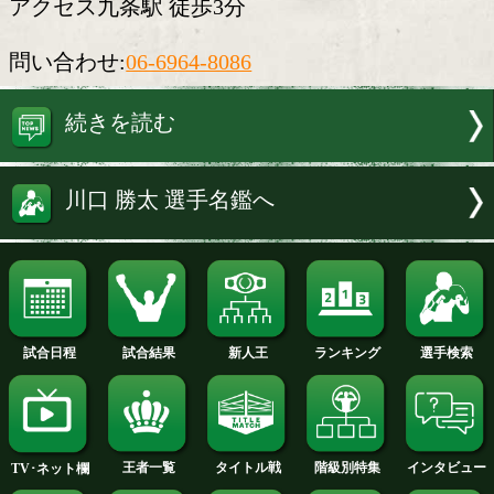
所づくりだ。
【児童発達支援・放課後デイサービス
「RAS」】
営業時間:火～土 10:00〜18:00(定休日:木
住所:大阪市西区九条2-16-9
アクセス九条駅 徒歩3分
問い合わせ:
06-6964-8086
続きを読む