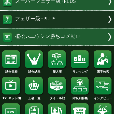
試合速報・勝ち予想結果へ
植松 風河 選手名鑑へ
トウ ユウシン 選手名鑑へ
スーパーフェザー級+PLUS
フェザー級+PLUS
植松vsユウシン勝ちコメ動画