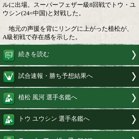
植松風河(駿河男児)が攻める!
静岡県富士市出身の植松風河(21=駿河
28日、静岡・ふじさんめっせで開催され
じのくにProfessional Boxing 9」のセ
ルに出場。スーパーフェザー級8回戦で
ウシン(24=中国)と対戦した。
地元の声援を背にリングに上がった植
A級初戦で存在感を示した。
続きを読む