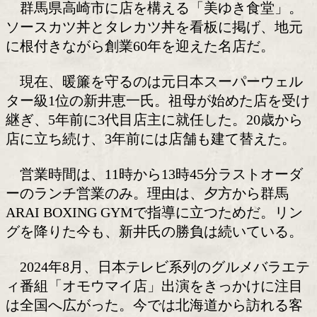
群馬の名店「美ゆき食堂」
美味い店には理由がある。そして長く
る店には、人の物語がある。
群馬県高崎市に店を構える「美ゆき食
ソースカツ丼とタレカツ丼を看板に掲げ
に根付きながら創業60年を迎えた名店だ
現在、暖簾を守るのは元日本スーパー
ター級1位の新井恵一氏。祖母が始めた
継ぎ、5年前に3代目店主に就任した。2
店に立ち続け、3年前には店舗も建て替