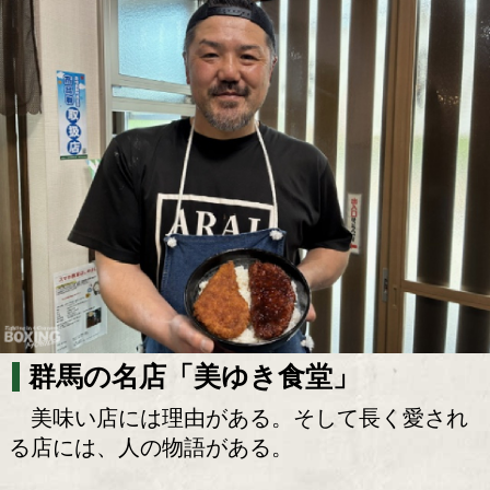
タレカツか、ソースカツか。元日本1位
崎60年の味