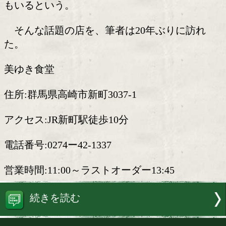
営業時間は、11時から13時45分ラス
ーのランチ営業のみ。理由は、夕方から
ARAI BOXING GYMで指導に立つため
グを降りた今も、新井氏の勝負は続いて
2024年8月、日本テレビ系列のグルメ
ィ番組「オモウマイ店」出演をきっかけ
は全国へ広がった。今では北海道から訪
もいるという。
そんな話題の店を、筆者は20年ぶりに
た。
美ゆき食堂