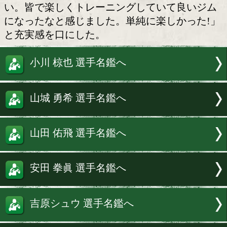
天熊丸木ジムの丸木和也会長は「うち
は最近負けが込んでいるので、邪気払い
て走り込みを行った。急遽、決行したに
らず、多くのプロボクサーたちが参加し
て、ジムのメンバーの結束力を感じて嬉
た」と振り返った。
続けて「今日のトレーニングで『これ
ツイことをやったんだ』という自信にし
い。皆で楽しくトレーニングしていて良
になったなと感じました。単純に楽しか
と充実感を口にした。
小川 椋也 選手名鑑へ