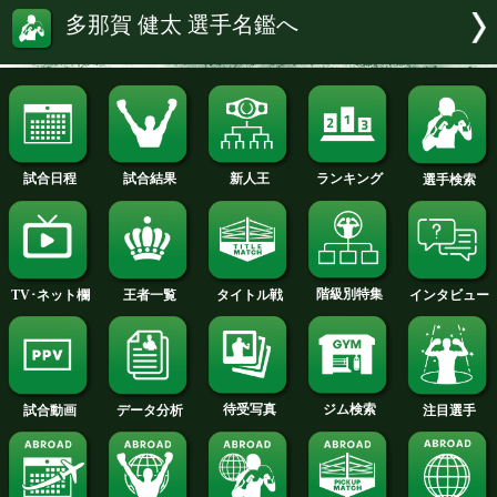
山城 勇希 選手名鑑へ
山田 佑飛 選手名鑑へ
安田 拳眞 選手名鑑へ
吉原シュウ 選手名鑑へ
多那賀 健太 選手名鑑へ