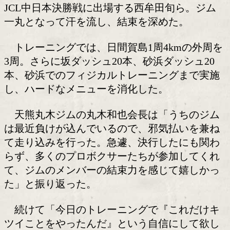
日間賀島合宿
天熊丸木ジムが21日、愛知・日間賀島
込み合宿を行った。参加したのは、A級
ーの小川椋也(27)を筆頭に、C級ボクサ
JCL中日本決勝戦に出場する西牟田旬ら
一丸となって汗を流し、結束を深めた。
トレーニングでは、日間賀島1周4km
3周。さらに坂ダッシュ20本、砂浜ダッシ
本、砂浜でのフィジカルトレーニングま
し、ハードなメニューを消化した。