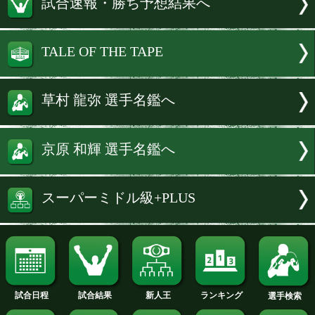
両者は最終関門となる計量を終え、決
ングを待つ。
試合の模様は、動画配信サービス「BOX
RAISE」でライブ配信される。
続きを読む
試合速報・勝ち予想結果へ
TALE OF THE TAPE
草村 龍弥 選手名鑑へ