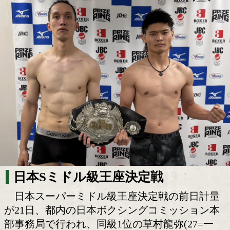
草村龍弥と京原和輝が計量クリア! 日本
ミドル級新王者決定戦へ