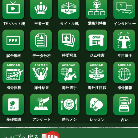
京原 和輝 選手名鑑へ
スーパーミドル級+PLUS
試合日程
試合結果
新人王
ランキング