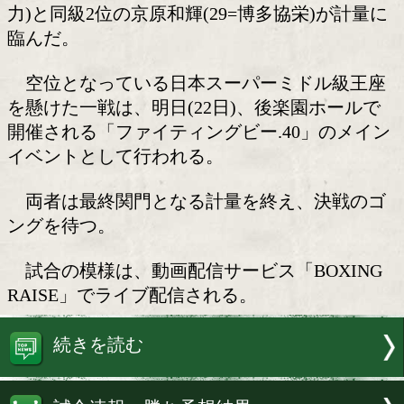
日本Sミドル級王座決定戦
日本スーパーミドル級王座決定戦の前
が21日、都内の日本ボクシングコミッシ
部事務局で行われ、同級1位の草村龍弥(2
力)と同級2位の京原和輝(29=博多協栄)
臨んだ。
空位となっている日本スーパーミドル
を懸けた一戦は、明日(22日)、後楽園ホ
開催される「ファイティングビー.40」
イベントとして行われる。