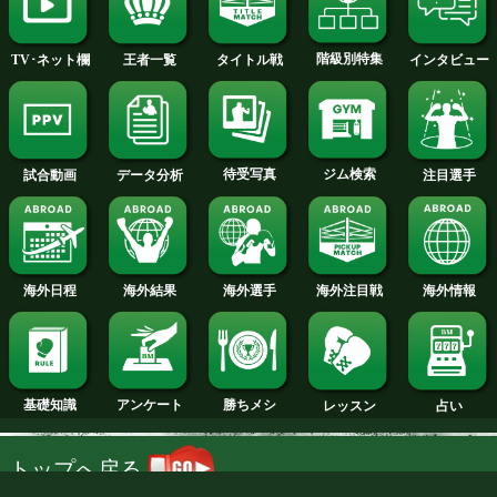
鈴木 龍 選手名鑑へ
スーパーライト級+PLUS
試合日程
試合結果
新人王
ランキング
階級別特集
王者一覧
タイトル戦
TV･ネット欄