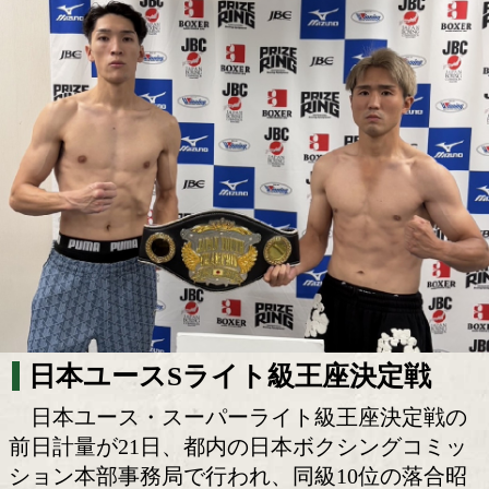
日本ユース王座決定戦へ臨戦態勢 落合昭
する」 鈴木龍「ベルトを巻く」