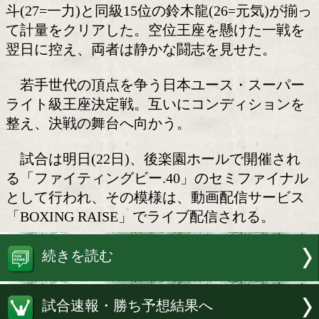
日本ユースSライト級王座決定
日本ユース・スーパーライト級王座決
前日計量が21日、都内の日本ボクシング
ション本部事務局で行われ、同級10位の
斗(27=一力)と同級15位の鈴木龍(26=元
て計量をクリアした。空位王座を懸けた
翌日に控え、両者は静かな闘志を見せた
若手世代の頂点を争う日本ユース・ス
ライト級王座決定戦。互いにコンディシ
整え、決戦の舞台へ向かう。