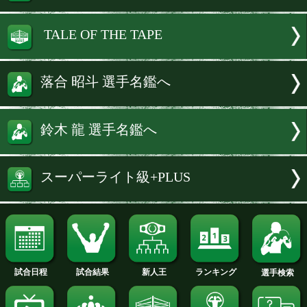
試合は明日(22日)、後楽園ホールで開
る「ファイティングビー.40」のセミフ
として行われ、その模様は、動画配信サ
「BOXING RAISE」でライブ配信される
続きを読む
試合速報・勝ち予想結果へ
TALE OF THE TAPE
落合 昭斗 選手名鑑へ