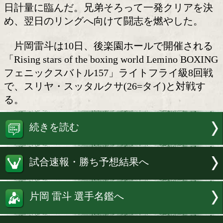
片岡兄弟が魅せる!
日本ライトフライ級6位の片岡雷斗(19=
と、アマチュア3冠の実績を持つ片岡叶夢(
橋)が9日、東京ドームシティ内の特設施
日計量に臨んだ。兄弟そろって一発クリ
め、翌日のリングへ向けて闘志を燃やし
片岡雷斗は10日、後楽園ホールで開催
「Rising stars of the boxing world Lemin
フェニックスバトル157」ライトフライ
で、スリヤ・スッタルクサ(26=タイ)と
る。