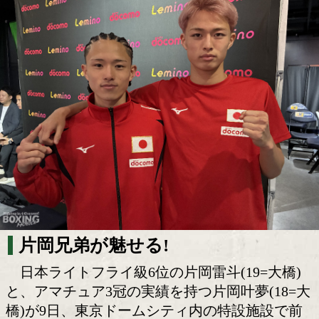
片岡兄弟が競演! 雷斗はKO宣言、叶夢は
ューへ