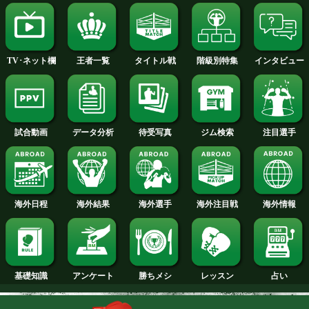
アタッチャイ プラソエトリ 選手名
バンタム級+PLUS
ライトフライ級+PLUS
試合日程
試合結果
新人王
ランキング